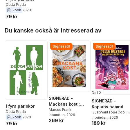
Detta Prada
E-bok
2023
79 kr
Hoppa över listan
Du kanske också är intresserad av
Signerad!
Signerad!
Del 2
SIGNERAD -
SIGNERAD -
Mackans kost :
I fyra par skor
Kopians hämnd
Middagar och
Marcus Frank
Detta Prada
IJustWantToBeCool
,
Inbunden
, 2026
matlådor
E-bok
2023
Joel Adolphson
Inbunden
, 2026
,
Emil
269 kr
189 kr
Ejdemo Beer
,
Victor
79 kr
Beer