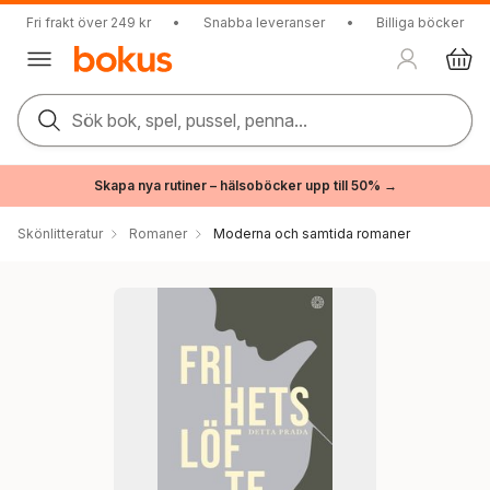
Fri frakt över 249 kr
•
Snabba leveranser
•
Billiga böcker
Sök bok, spel, pussel, penna...
Skapa nya rutiner – hälsoböcker upp till 50% →
Skönlitteratur
Romaner
Moderna och samtida romaner