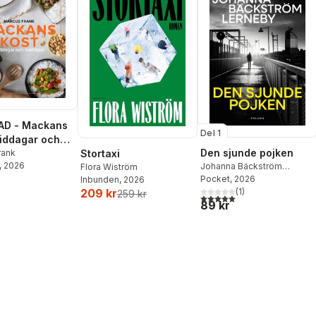
AD - Mackans
Del 1
Middagar och
Den sjunde pojken
r
rank
Stortaxi
, 2026
Johanna Bäckström
Flora Wiström
Lerneby
Pocket
, 2026
Inbunden
, 2026
(
1
)
209 kr
259 kr
5,0
utav 5 stjärnor. Totalt ant
89 kr