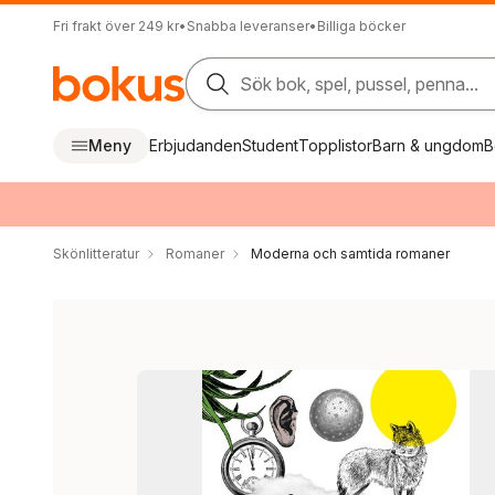
Fri frakt över 249 kr
•
Snabba leveranser
•
Billiga böcker
Sök bok, spel, pussel, penna...
Meny
Erbjudanden
Student
Topplistor
Barn & ungdom
B
Skönlitteratur
Romaner
Moderna och samtida romaner