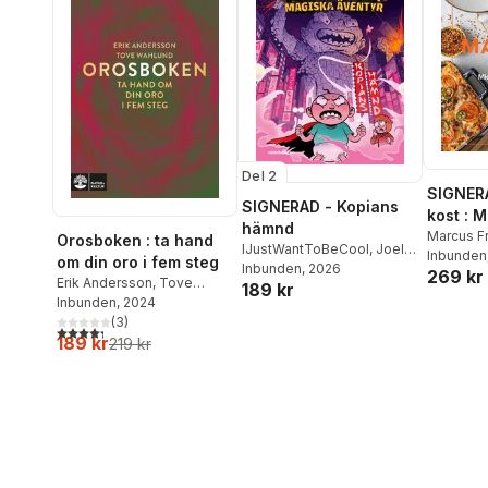
Del 2
SIGNER
SIGNERAD - Kopians
kost : 
hämnd
matlådo
Marcus F
Orosboken : ta hand
IJustWantToBeCool
,
Joel
Inbunden
om din oro i fem steg
Adolphson
Inbunden
, 2026
,
Emil Ejdemo
269 kr
Erik Andersson
,
Tove
189 kr
Beer
,
Victor Beer
Wahlund
Inbunden
, 2024
(
3
)
4,3
utav 5 stjärnor. Totalt antal röster:
189 kr
219 kr