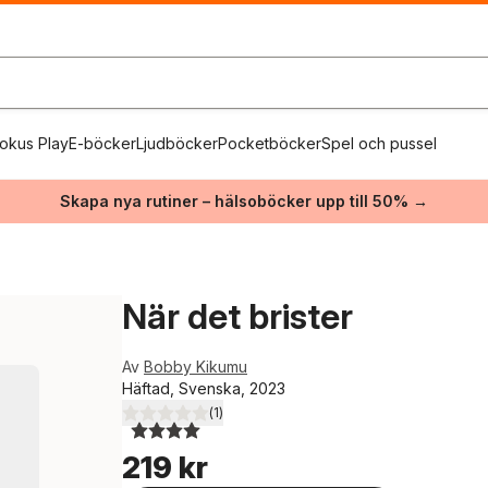
okus Play
E-böcker
Ljudböcker
Pocketböcker
Spel och pussel
Skapa nya rutiner – hälsoböcker upp till 50% →
När det brister
Av
Bobby Kikumu
Häftad, Svenska, 2023
(
1
)
4,0
utav 5 stjärnor. Totalt antal röster:
219 kr