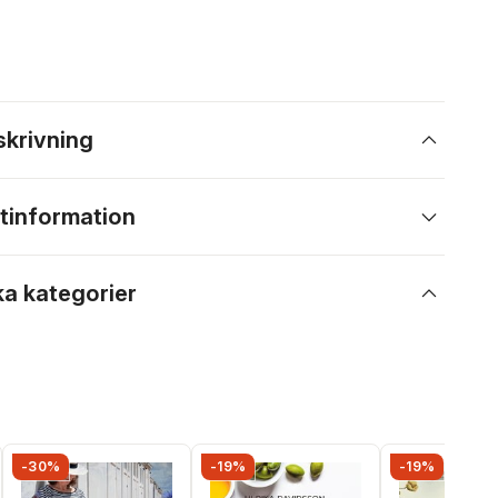
skrivning
tinformation
ka kategorier
-30%
-19%
-19%