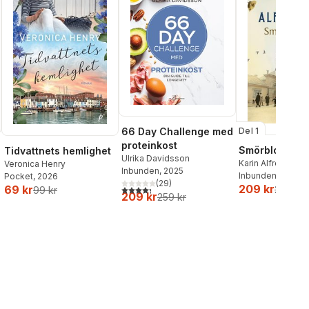
66 Day Challenge med
Del 1
proteinkost
Smörblommor 
Tidvattnets hemlighet
Ulrika Davidsson
Karin Alfredsson
Veronica Henry
Inbunden
, 2025
Inbunden
, 2026
Pocket
, 2026
(
29
)
209 kr
69 kr
4,3
utav 5 stjärnor. Totalt antal röster:
259 kr
99 kr
al röster:
209 kr
259 kr