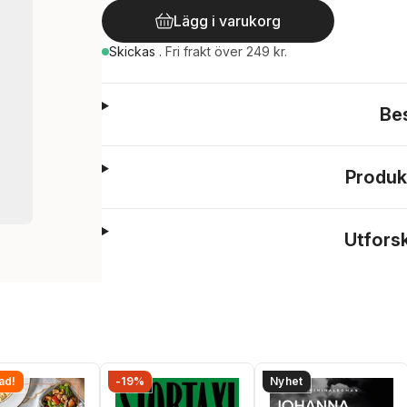
Lägg i varukorg
Skickas
.
Fri frakt över 249 kr.
Be
Produk
Utfors
ad!
-19%
Nyhet