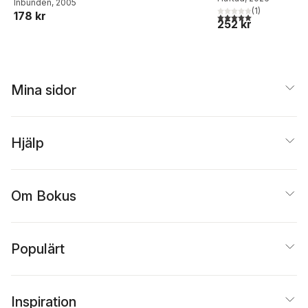
higher self and th
Inbunden
, 2005
(
1
)
new human
178 kr
5,0
utav 5 stjärnor. Tota
252 kr
template
Mina sidor
Hjälp
Om Bokus
Populärt
Inspiration