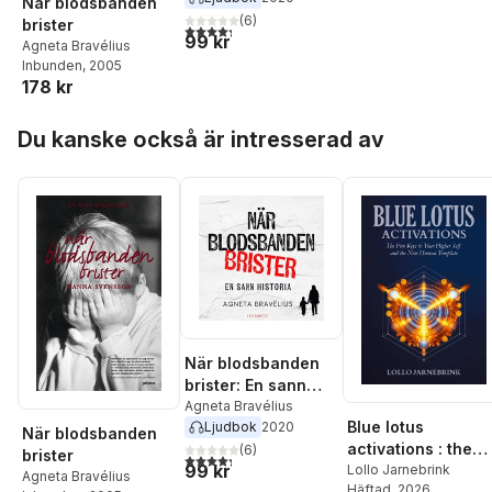
När blodsbanden
(
6
)
brister
4,3
utav 5 stjärnor. Totalt antal röster:
99 kr
Agneta Bravélius
Inbunden
, 2005
178 kr
Hoppa över listan
Du kanske också är intresserad av
När blodsbanden
brister: En sann
historia
Agneta Bravélius
Blue lotus
Ljudbok
2020
När blodsbanden
activations : the
(
6
)
brister
4,3
utav 5 stjärnor. Totalt antal röster:
99 kr
five keys to your
Lollo Jarnebrink
Agneta Bravélius
Häftad
, 2026