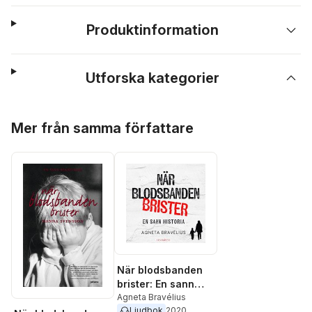
Produktinformation
Utforska kategorier
Hoppa över listan
Mer från samma författare
När blodsbanden
brister: En sann
historia
Agneta Bravélius
Ljudbok
2020