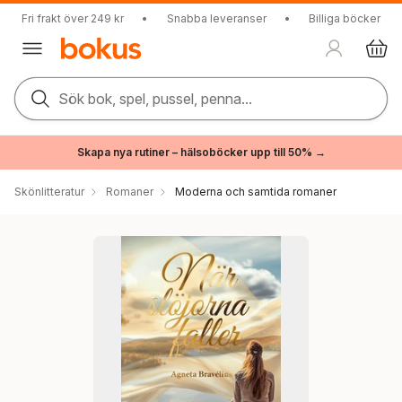
Fri frakt över 249 kr
•
Snabba leveranser
•
Billiga böcker
Sök bok, spel, pussel, penna...
Skapa nya rutiner – hälsoböcker upp till 50% →
Skönlitteratur
Romaner
Moderna och samtida romaner