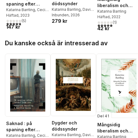
dödssynder
spaning efter
liberalism och
Katarina Barrling
,
David
landet inom oss
Katarina Barrling
,
Cecilia
undflyende
Katarina Barrling
Butterfield
Inbunden
, 2026
,
Pär Cassel
,
Garme
Häftad
, 2023
Häftad
, 2022
konservatism
279 kr
Marie Kawthar Daouda
,
(
5
)
(
1
)
4,8
utav 5 stjärnor. Totalt antal röster:
5,0
utav 5 stjärnor. Tota
Torbjörn Elensky
,
147 kr
42 kr
Jessica Frazier
,
Peter
Haldén
,
Thomas
Hoppa över listan
Du kanske också är intresserad av
Idergard
,
Anthony
Pagden
,
Ritchie
Robertson
,
Hans Ruin
,
Malise Ruthven
,
Mateusz Strózynski
,
Fredrik Svenaeus
,
Sten
Widmalm
Del 41
Dygder och
Saknad : på
Mångsidig
dödssynder
spaning efter
liberalism och
Katarina Barrling
,
David
landet inom oss
Katarina Barrling
,
Cecilia
undflyende
Katarina Barrling