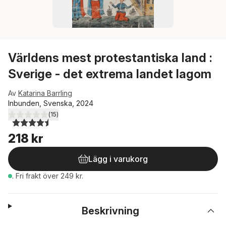
Världens mest protestantiska land :
Sverige - det extrema landet lagom
Av
Katarina Barrling
Inbunden, Svenska, 2024
(
15
)
4,5
utav 5 stjärnor. Totalt antal röster:
218 kr
Lägg i varukorg
.
Fri frakt över 249 kr.
Beskrivning