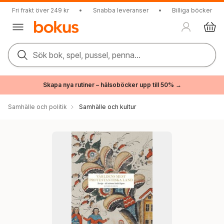
Fri frakt över 249 kr
•
Snabba leveranser
•
Billiga böcker
Sök bok, spel, pussel, penna...
Skapa nya rutiner – hälsoböcker upp till 50% →
Samhälle och politik
Samhälle och kultur