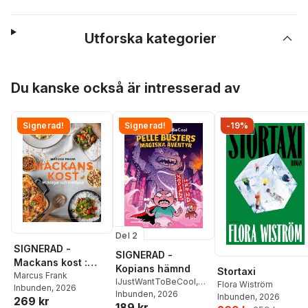
Utforska kategorier
Hoppa över listan
Du kanske också är intresserad av
Signerad!
Signerad!
-19%
Del 2
SIGNERAD -
SIGNERAD -
Mackans kost :
Kopians hämnd
Stortaxi
Middagar och
Marcus Frank
IJustWantToBeCool
,
Flora Wiström
Inbunden
, 2026
matlådor
Joel Adolphson
Inbunden
, 2026
,
Emil
Inbunden
, 2026
269 kr
189 kr
Ejdemo Beer
,
Victor