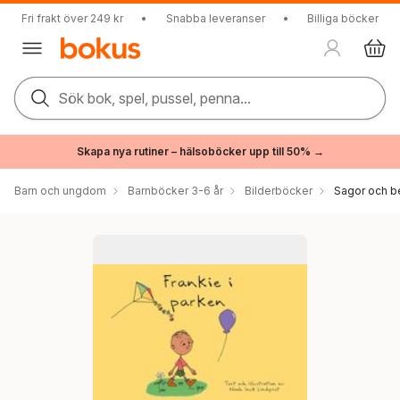
Fri frakt över 249 kr
•
Snabba leveranser
•
Billiga böcker
Sök bok, spel, pussel, penna...
Skapa nya rutiner – hälsoböcker upp till 50% →
Barn och ungdom
Barnböcker 3-6 år
Bilderböcker
Sagor och be