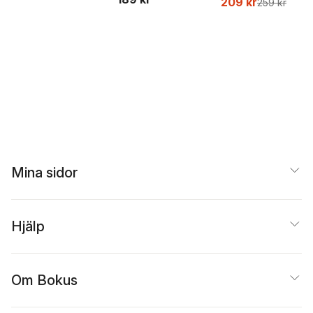
209 kr
259 kr
Beer
Mina sidor
Hjälp
Om Bokus