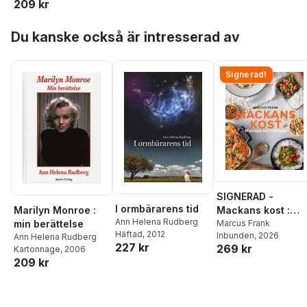
209 kr
Hoppa över listan
Du kanske också är intresserad av
Signerad!
SIGNERAD -
I ormbärarens tid
Marilyn Monroe :
Mackans kost :
Ann Helena Rudberg
min berättelse
Middagar och
Marcus Frank
Häftad
, 2012
Inbunden
, 2026
Ann Helena Rudberg
matlådor
227 kr
269 kr
Kartonnage
, 2006
209 kr