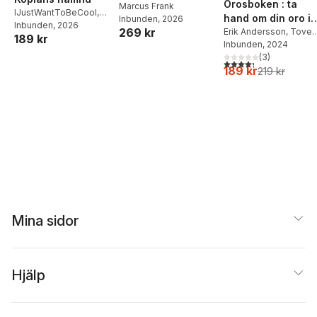
Orosboken : ta
Middagar och
Marcus Frank
IJustWantToBeCool
,
hand om din oro i
Inbunden
, 2026
matlådor
Joel Adolphson
Inbunden
, 2026
,
Emil
269 kr
fem steg
Erik Andersson
,
Tove
189 kr
Ejdemo Beer
,
Victor
Wahlund
Inbunden
, 2024
Beer
(
3
)
4,3
utav 5 stjärnor. Tota
189 kr
219 kr
Mina sidor
Hjälp