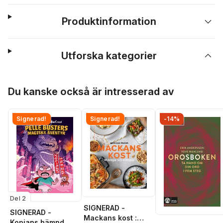
Produktinformation
Utforska kategorier
Hoppa över listan
Du kanske också är intresserad av
Signerad!
Signerad!
-14%
Del 2
SIGNERAD -
SIGNERAD -
Mackans kost :
Kopians hämnd