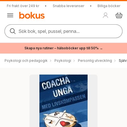
Fri frakt över 249 kr
•
Snabba leveranser
•
Billiga böcker
Sök bok, spel, pussel, penna...
Skapa nya rutiner – hälsoböcker upp till 50% →
Psykologi och pedagogik
Psykologi
Personlig utveckling
Själ