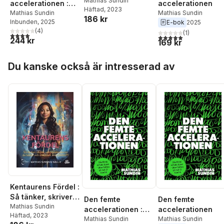
och kommunicerar
Mathias Sundin
accelerationen :
accelerationen
Häftad
, 2023
du bättre och
därför är AI inte
Mathias Sundin
Mathias Sundin
186 kr
snabbare med
Inbunden
, 2025
E-bok
2025
slutet - utan början
ChatGPT
(
4
)
på vad vi kan bli
(
1
)
4,0
utav 5 stjärnor. Totalt antal röster:
5,0
utav 5 stjärnor. Tota
244 kr
169 kr
Hoppa över listan
Du kanske också är intresserad av
Kentaurens Fördel :
Så tänker, skriver
Den femte
Den femte
och kommunicerar
Mathias Sundin
accelerationen :
accelerationen
Häftad
, 2023
du bättre och
därför är AI inte
Mathias Sundin
Mathias Sundin