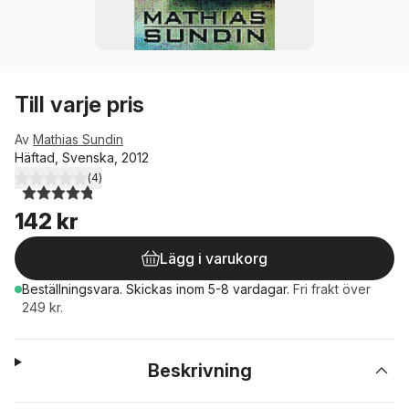
Till varje pris
Av
Mathias Sundin
Häftad, Svenska, 2012
(
4
)
4,8
utav 5 stjärnor. Totalt antal röster:
142 kr
Lägg i varukorg
Beställningsvara.
Skickas
inom 5-8 vardagar
.
Fri frakt över
249 kr.
Beskrivning