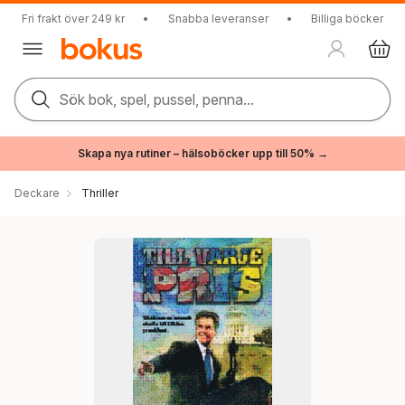
Fri frakt över 249 kr
•
Snabba leveranser
•
Billiga böcker
Sök bok, spel, pussel, penna...
Skapa nya rutiner – hälsoböcker upp till 50% →
Deckare
Thriller