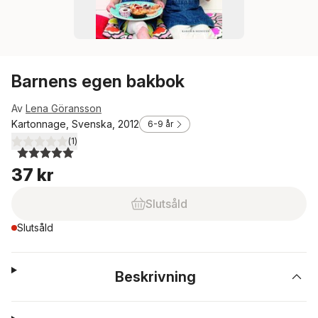
Barnens egen bakbok
Av
Lena Göransson
Kartonnage, Svenska, 2012
6-9 år
(
1
)
5,0
utav 5 stjärnor. Totalt antal röster:
37 kr
Slutsåld
Slutsåld
Beskrivning