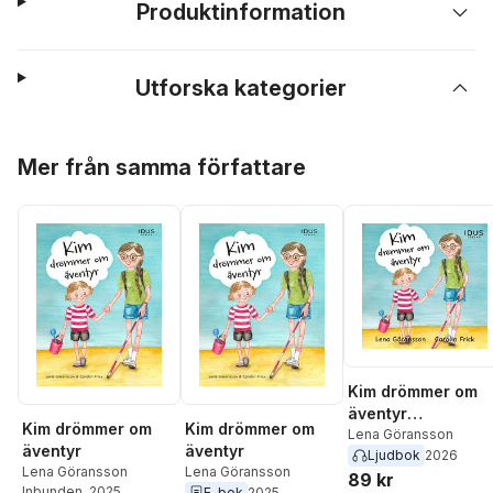
Produktinformation
Utforska kategorier
Hoppa över listan
Mer från samma författare
Kim drömmer om
äventyr
Kim drömmer om
Kim drömmer om
[syntolkning]
Lena Göransson
äventyr
äventyr
Ljudbok
2026
Lena Göransson
Lena Göransson
89 kr
Inbunden
, 2025
E-bok
2025