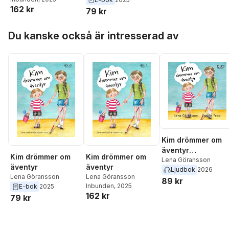
162 kr
79 kr
Hoppa över listan
Du kanske också är intresserad av
Kim drömmer om
äventyr
Kim drömmer om
Kim drömmer om
[syntolkning]
Lena Göransson
äventyr
äventyr
Ljudbok
2026
Lena Göransson
Lena Göransson
89 kr
Inbunden
, 2025
E-bok
2025
162 kr
79 kr