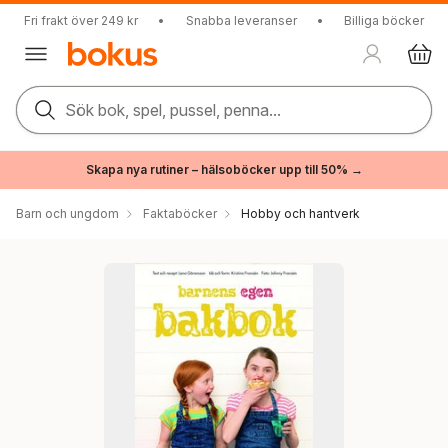
Fri frakt över 249 kr
•
Snabba leveranser
•
Billiga böcker
Sök bok, spel, pussel, penna...
Skapa nya rutiner – hälsoböcker upp till 50% →
Barn och ungdom
Faktaböcker
Hobby och hantverk