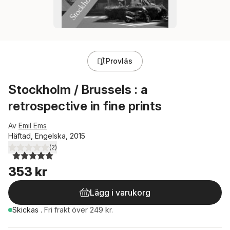
Provläs
Stockholm / Brussels : a
retrospective in fine prints
Av
Emil Ems
Häftad, Engelska, 2015
(
2
)
5,0
utav 5 stjärnor. Totalt antal röster:
353 kr
Lägg i varukorg
Skickas
.
Fri frakt över 249 kr.