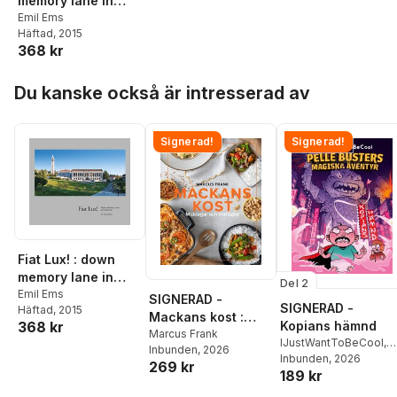
memory lane in
California
Emil Ems
Häftad
, 2015
368 kr
Hoppa över listan
Du kanske också är intresserad av
Signerad!
Signerad!
Fiat Lux! : down
memory lane in
Del 2
California
Emil Ems
SIGNERAD -
SIGNERAD -
Häftad
, 2015
Mackans kost :
Kopians hämnd
368 kr
Middagar och
Marcus Frank
IJustWantToBeCool
,
Inbunden
, 2026
matlådor
Joel Adolphson
Inbunden
, 2026
,
Emil
269 kr
189 kr
Ejdemo Beer
,
Victor
Beer