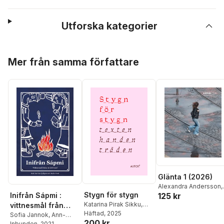
Utforska kategorier
Hoppa över listan
Mer från samma författare
Glänta 1 (2026)
Alexandra Andersson
,
Stygn för stygn
125 kr
Inifrån Sápmi :
Michael Azar
,
Alice
Katarina Pirak Sikku
,
Berggren
,
Terese
vittnesmål från
Leila Inanna Sultan
Häftad
, 2025
,
Frej
Danielsson
,
Helena
stulet land
Sofia Jannok
,
Ann-
200 kr
Haar
,
Matti Ollikainen
,
Fagertun
,
Isabella
Helén Laestadius
Inbunden
, 2021
,