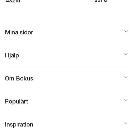
231 kr
432 kr
Sikku
,
Annica
Wennström
,
Elin Anna
Labba
,
Helga West
,
Sigbjørn Skåden
,
Anna
Lill Drugge
,
niilas
Mina sidor
helander
,
Lis-Marie
Hjortfors
,
Roman
Iakovlev
,
Pedar Jalvi
,
Ella-Maria Nutti
,
Outu
Pieski
,
Lea Simma
,
Ing
Hjälp
Marja Steinfjell
,
Karin
Stenberg
,
Oktjabrina
Voronova
Om Bokus
Populärt
Inspiration