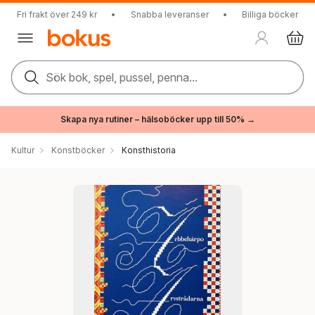
Fri frakt över 249 kr
•
Snabba leveranser
•
Billiga böcker
Sök bok, spel, pussel, penna...
Skapa nya rutiner – hälsoböcker upp till 50% →
Kultur
Konstböcker
Konsthistoria