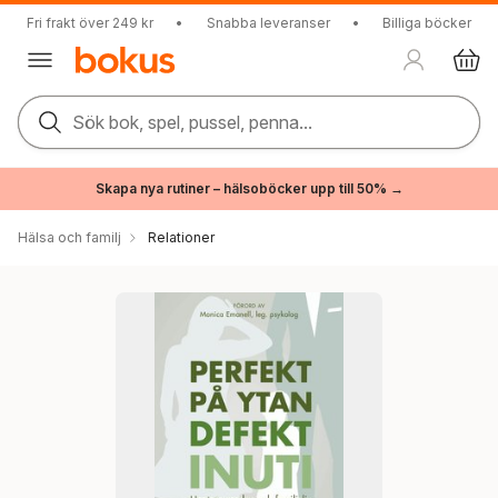
Fri frakt över 249 kr
•
Snabba leveranser
•
Billiga böcker
Sök bok, spel, pussel, penna...
Skapa nya rutiner – hälsoböcker upp till 50% →
Hälsa och familj
Relationer