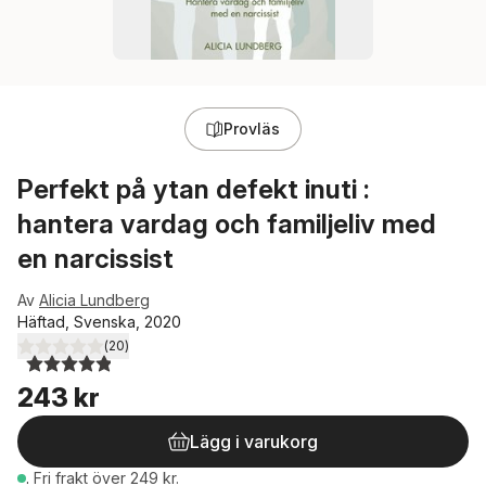
Provläs
Perfekt på ytan defekt inuti :
hantera vardag och familjeliv med
en narcissist
Av
Alicia Lundberg
Häftad, Svenska, 2020
(
20
)
4,9
utav 5 stjärnor. Totalt antal röster:
243 kr
Lägg i varukorg
.
Fri frakt över 249 kr.