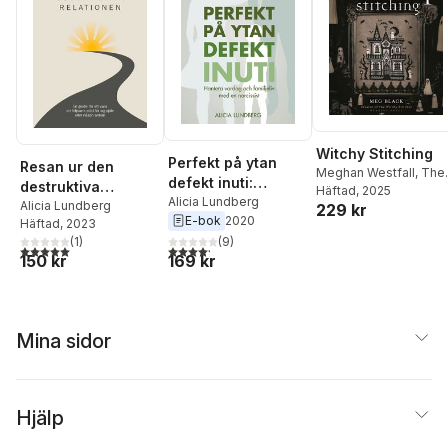
Witchy Stitching
Perfekt på ytan
Resan ur den
Meghan Westfall
,
The
defekt inuti:
destruktiva
Witchy Stitcher
Häftad
, 2025
hantera vardag
Alicia Lundberg
relationen
Alicia Lundberg
229 kr
E-bok
2020
och familjeliv med
Häftad
, 2023
(
1
)
en narcissist
(
9
)
5,0
utav 5 stjärnor. Totalt antal röster:
4,2
utav 5 stjärnor. Totalt antal röster:
150 kr
169 kr
Mina sidor
Hjälp