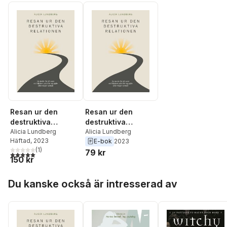
Resan ur den
Resan ur den
destruktiva
destruktiva
relationen
Alicia Lundberg
relationen
Alicia Lundberg
Häftad
, 2023
E-bok
2023
(
1
)
79 kr
5,0
utav 5 stjärnor. Totalt antal röster:
150 kr
Hoppa över listan
Du kanske också är intresserad av