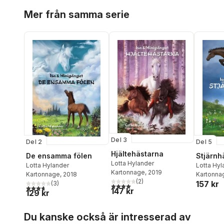
Hoppa över listan
Mer från samma serie
Del 3
Del 2
Del 5
Hjältehästarna
De ensamma fölen
Stjärnh
Lotta Hylander
Lotta Hylander
Lotta Hyl
Kartonnage
, 2019
Kartonnage
, 2018
Kartonna
(
2
)
157 kr
(
3
)
4,0
utav 5 stjärnor. Totalt antal röster:
3,7
utav 5 stjärnor. Totalt antal röster:
147 kr
129 kr
Hoppa över listan
Du kanske också är intresserad av