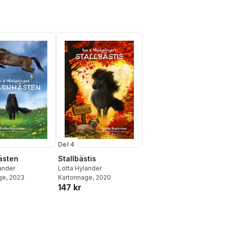
Del 4
ästen
Stallbästis
ander
Lotta Hylander
ge
, 2023
Kartonnage
, 2020
147 kr