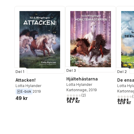
Del 3
Del 1
Del 2
Hjältehästarna
Attacken!
De ens
Lotta Hylander
Lotta Hylander
Lotta Hyl
Kartonnage
, 2019
Kartonna
E-bok
2019
(
2
)
(
49 kr
4,0
utav 5 stjärnor. Totalt antal röster:
3,7
utav 5 
147 kr
129 kr