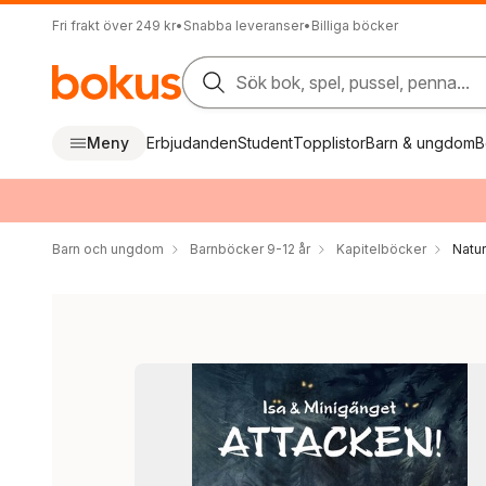
Fri frakt över 249 kr
•
Snabba leveranser
•
Billiga böcker
Sök bok, spel, pussel, penna...
Meny
Erbjudanden
Student
Topplistor
Barn & ungdom
B
Barn och ungdom
Barnböcker 9-12 år
Kapitelböcker
Natur