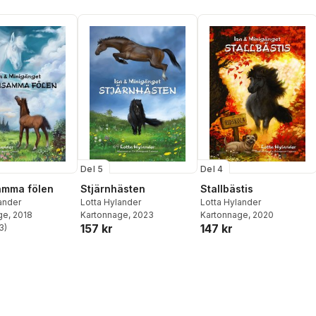
Del 5
Del 4
amma fölen
Stjärnhästen
Stallbästis
ander
Lotta Hylander
Lotta Hylander
ge
, 2018
Kartonnage
, 2023
Kartonnage
, 2020
157 kr
147 kr
3
)
stjärnor. Totalt antal röster: