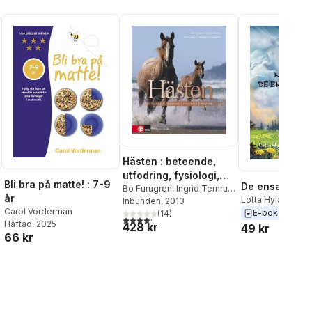
Hästen : beteende,
utfodring, fysiologi,
Bli bra på matte! : 7-9
De ensamma f
anatomi
Bo Furugren
,
Ingrid Ternrud
,
år
Lotta Hylander
Märta North
Inbunden
, 2013
,
Margaretha
Carol Vorderman
E-bok
2019
Rundgren
(
14
)
4,2
utav 5 stjärnor. Totalt antal röster:
Häftad
, 2025
428 kr
49 kr
66 kr