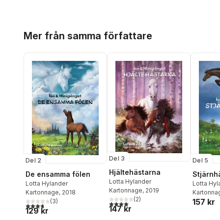
Hoppa över listan
Mer från samma författare
Del 3
Del 2
Del 5
Hjältehästarna
De ensamma fölen
Stjärnh
Lotta Hylander
Lotta Hylander
Lotta Hyl
Kartonnage
, 2019
Kartonnage
, 2018
Kartonna
(
2
)
157 kr
(
3
)
4,0
utav 5 stjärnor. Totalt antal röster:
3,7
utav 5 stjärnor. Totalt antal röster:
147 kr
129 kr