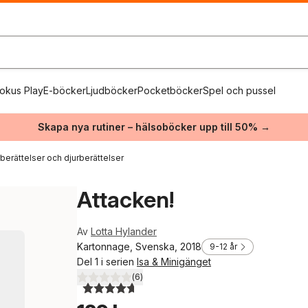
okus Play
E-böcker
Ljudböcker
Pocketböcker
Spel och pussel
Skapa nya rutiner – hälsoböcker upp till 50% →
berättelser och djurberättelser
Attacken!
Av
Lotta Hylander
Kartonnage, Svenska, 2018
9-12 år
Del 1 i serien
Isa & Minigänget
(
6
)
4,7
utav 5 stjärnor. Totalt antal röster: