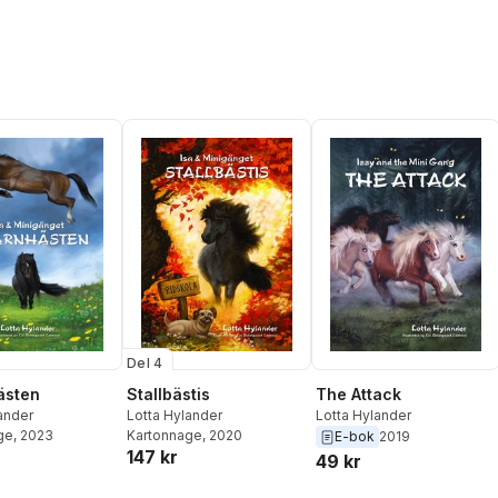
Del 4
ästen
Stallbästis
The Attack
ander
Lotta Hylander
Lotta Hylander
ge
, 2023
Kartonnage
, 2020
E-bok
2019
147 kr
49 kr