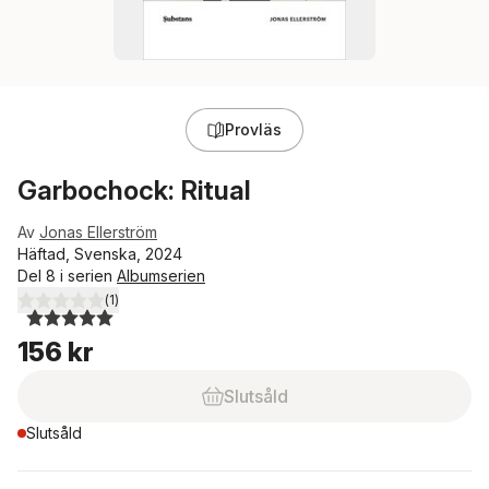
Provläs
Garbochock: Ritual
Av
Jonas Ellerström
Häftad, Svenska, 2024
Del 8 i serien
Albumserien
(
1
)
5,0
utav 5 stjärnor. Totalt antal röster:
156 kr
Slutsåld
Slutsåld