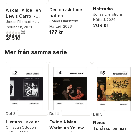
Nattradio
Den oavslutade
A som i Alice : en
Jonas Ellerström
natten
Lewis Carroll-
Häftad
, 2024
Jonas Ellerström
encyklopedi
Jonas Ellerström
,
209 kr
Häftad
, 2026
Isabella Nilsson
Inbunden
, 2021
177 kr
(
6
)
5,0
utav 5 stjärnor. Totalt antal röster:
245 kr
Hoppa över listan
Mer från samma serie
Del 4
Del 2
Del 5
Twice A Man:
Lustans Lakejer
Noice:
Works on Yellow
Christian Ottesen
Tonårsdrömmar