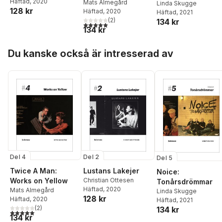
Häftad
, 2020
Mats Almegård
Linda Skugge
128 kr
Häftad
, 2020
Häftad
, 2021
(
2
)
134 kr
5,0
utav 5 stjärnor. Totalt antal röster:
134 kr
Hoppa över listan
Du kanske också är intresserad av
Del 4
Del 2
Del 5
Twice A Man:
Lustans Lakejer
Noice:
Works on Yellow
Christian Ottesen
Tonårsdrömmar
Häftad
, 2020
Mats Almegård
Linda Skugge
128 kr
Häftad
, 2020
Häftad
, 2021
(
2
)
134 kr
5,0
utav 5 stjärnor. Totalt antal röster:
134 kr