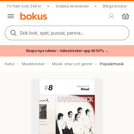
Fri frakt över 249 kr
•
Snabba leveranser
•
Billiga böcker
Sök bok, spel, pussel, penna...
Skapa nya rutiner – hälsoböcker upp till 50% →
Kultur
Musikböcker
Musik: stilar och genrer
Populärmusik