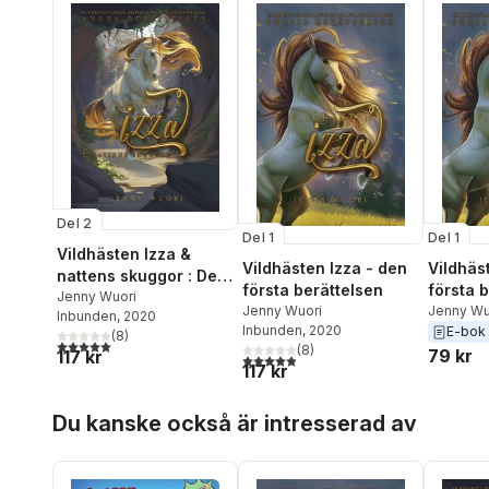
Del 2
Del 1
Del 1
Vildhästen Izza &
Vildhästen Izza - den
Vildhäs
nattens skuggor : Den
första berättelsen
första 
andra berättelsen
Jenny Wuori
Jenny Wuori
Jenny Wu
Inbunden
, 2020
Inbunden
, 2020
E-bok
(
8
)
5,0
utav 5 stjärnor. Totalt antal röster:
(
8
)
79 kr
117 kr
4,9
utav 5 stjärnor. Totalt antal röster:
117 kr
Hoppa över listan
Du kanske också är intresserad av