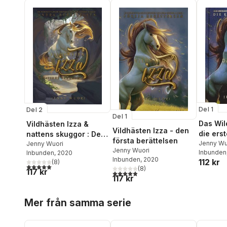
Del 1
Del 2
Del 1
Das Wil
Vildhästen Izza &
Vildhästen Izza - den
die ers
nattens skuggor : Den
första berättelsen
Jenny Wu
andra berättelsen
Jenny Wuori
Jenny Wuori
Inbunden
Inbunden
, 2020
Inbunden
, 2020
112 kr
(
8
)
5,0
utav 5 stjärnor. Totalt antal röster:
(
8
)
117 kr
4,9
utav 5 stjärnor. Totalt antal röster:
117 kr
Hoppa över listan
Mer från samma serie