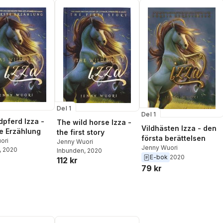
Del 1
Del 1
dpferd Izza -
The wild horse Izza -
Vildhästen Izza - den
te Erzählung
the first story
första berättelsen
ori
Jenny Wuori
Jenny Wuori
, 2020
Inbunden
, 2020
E-bok
2020
112 kr
79 kr