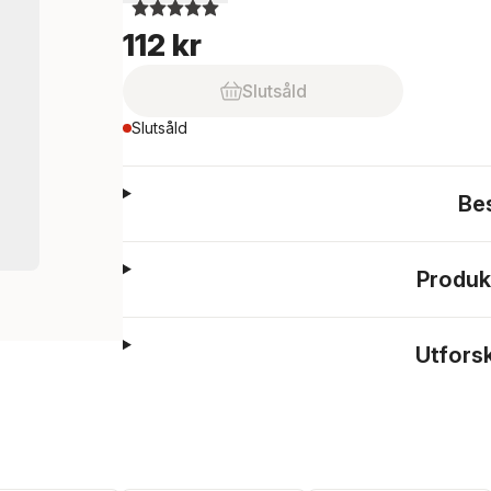
112 kr
Slutsåld
Slutsåld
Be
Produk
Utfors