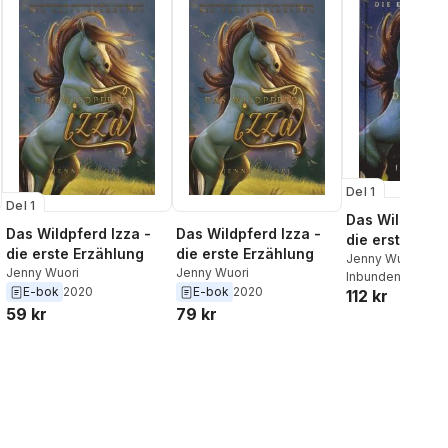
Del 1
Del 1
Das Wildpferd 
Das Wildpferd Izza -
Das Wildpferd Izza -
die erste Erzä
die erste Erzählung
die erste Erzählung
Jenny Wuori
Jenny Wuori
Jenny Wuori
Inbunden
, 2020
E-bok
2020
E-bok
2020
112 kr
59 kr
79 kr