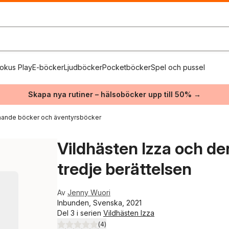
okus Play
E-böcker
Ljudböcker
Pocketböcker
Spel och pussel
Skapa nya rutiner – hälsoböcker upp till 50% →
ande böcker och äventyrsböcker
Vildhästen Izza och de
tredje berättelsen
Av
Jenny Wuori
Inbunden, Svenska, 2021
Del 3 i serien
Vildhästen Izza
(
4
)
5,0
utav 5 stjärnor. Totalt antal röster: