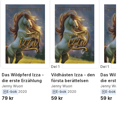
Del 1
Del 1
Das Wildpferd Izza -
Vildhästen Izza - den
Das Wildpferd 
die erste Erzählung
första berättelsen
die erste Erzä
Jenny Wuori
Jenny Wuori
Jenny Wuori
E-bok
2020
E-bok
2020
E-bok
2020
79 kr
59 kr
59 kr