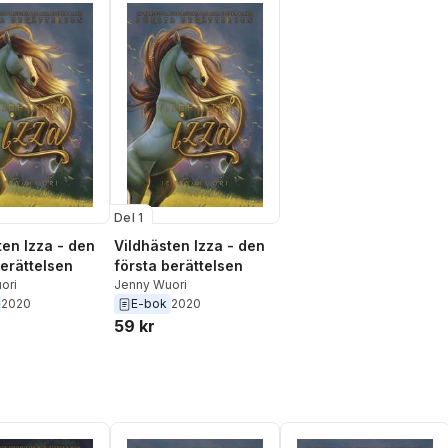
Del 1
ten Izza - den
Vildhästen Izza - den
berättelsen
första berättelsen
ori
Jenny Wuori
2020
E-bok
2020
59 kr