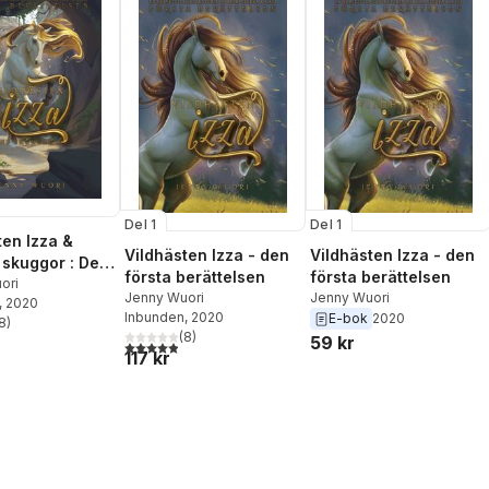
Del 1
Del 1
ten Izza &
Vildhästen Izza - den
Vildhästen Izza - den
 skuggor : Den
första berättelsen
första berättelsen
erättelsen
ori
Jenny Wuori
Jenny Wuori
, 2020
Inbunden
, 2020
E-bok
2020
8
)
stjärnor. Totalt antal röster:
(
8
)
59 kr
4,9
utav 5 stjärnor. Totalt antal röster:
117 kr