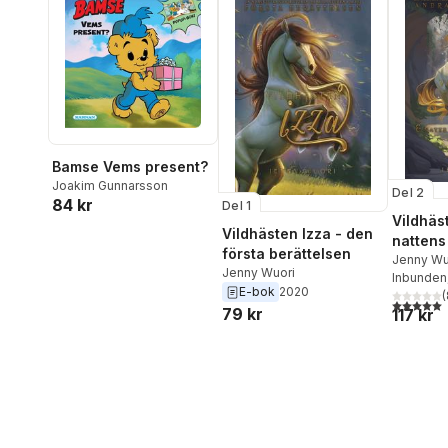
Bamse Vems present?
Joakim Gunnarsson
Del 2
84 kr
Del 1
Vildhäs
Vildhästen Izza - den
nattens
första berättelsen
andra b
Jenny Wu
Jenny Wuori
Inbunden
E-bok
2020
(
5,0
utav 5 
79 kr
117 kr