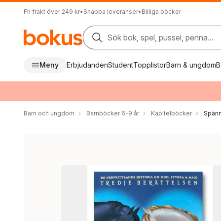
Fri frakt över 249 kr
•
Snabba leveranser
•
Billiga böcker
Sök bok, spel, pussel, penna...
Meny
Erbjudanden
Student
Topplistor
Barn & ungdom
B
Barn och ungdom
Barnböcker 6-9 år
Kapitelböcker
Spänn