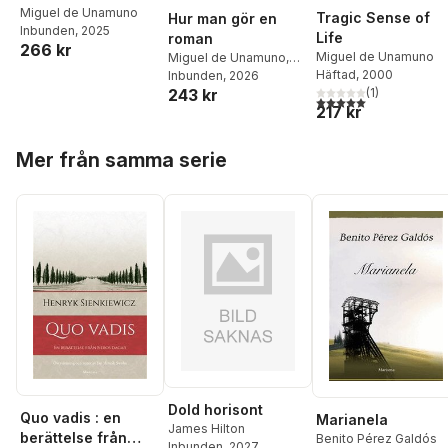
Miguel de Unamuno
Tragic Sense of
Hur man gör en
Inbunden
, 2025
Life
roman
266 kr
Miguel de Unamuno
Miguel de Unamuno
,
Häftad
, 2000
Sophie Poutre
Inbunden
, 2026
(
1
)
243 kr
5,0
utav 5 stjärnor. Tota
217 kr
Hoppa över listan
Mer från samma serie
Dold horisont
Quo vadis : en
Marianela
James Hilton
berättelse från
Benito Pérez Galdós
Inbunden
, 2027