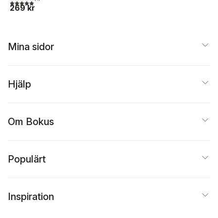
5,0
utav 5 stjärnor. Totalt antal röster:
269 kr
Mina sidor
Hjälp
Om Bokus
Populärt
Inspiration