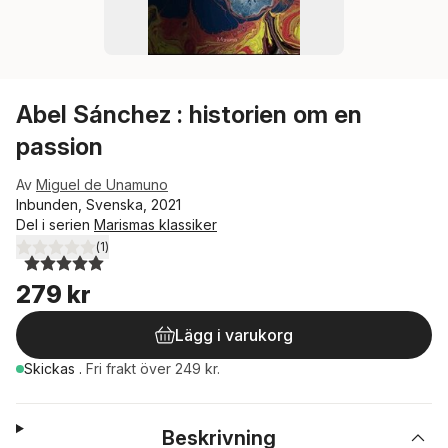
Abel Sánchez : historien om en
passion
Av
Miguel de Unamuno
Inbunden, Svenska, 2021
Del i serien
Marismas klassiker
(
1
)
5,0
utav 5 stjärnor. Totalt antal röster:
279 kr
Lägg i varukorg
Skickas
.
Fri frakt över 249 kr.
Beskrivning