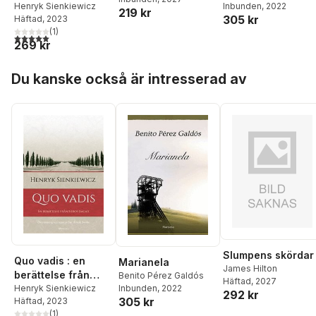
Inbunden
, 2022
Neros dagar
Henryk Sienkiewicz
219 kr
305 kr
Häftad
, 2023
(
1
)
5,0
utav 5 stjärnor. Totalt antal röster:
269 kr
Hoppa över listan
Du kanske också är intresserad av
Slumpens skördar
Quo vadis : en
Marianela
James Hilton
berättelse från
Benito Pérez Galdós
Häftad
, 2027
Inbunden
, 2022
Neros dagar
Henryk Sienkiewicz
292 kr
305 kr
Häftad
, 2023
(
1
)