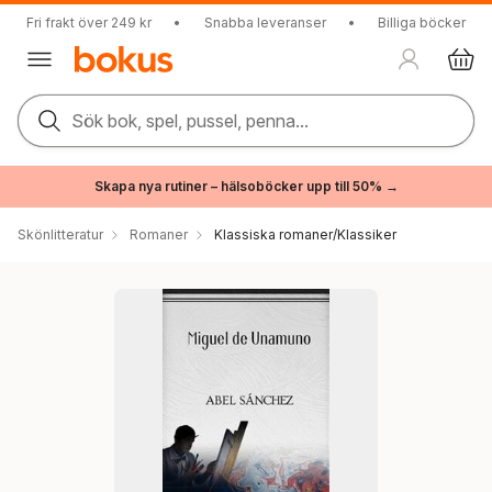
Fri frakt över 249 kr
•
Snabba leveranser
•
Billiga böcker
Sök bok, spel, pussel, penna...
Skapa nya rutiner – hälsoböcker upp till 50% →
Skönlitteratur
Romaner
Klassiska romaner/Klassiker