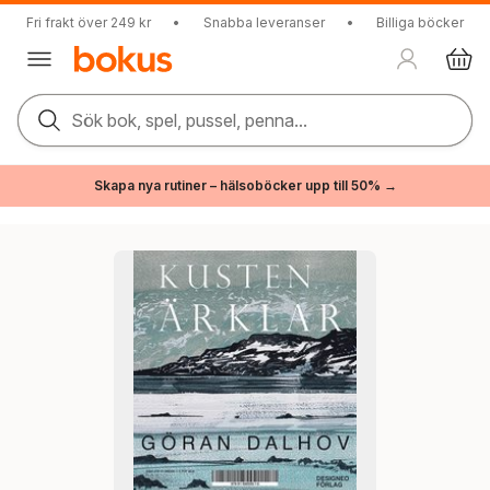
Fri frakt över 249 kr
•
Snabba leveranser
•
Billiga böcker
Sök bok, spel, pussel, penna...
Skapa nya rutiner – hälsoböcker upp till 50% →