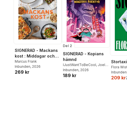
Del 2
SIGNERAD - Mackans
SIGNERAD - Kopians
kost : Middagar och
hämnd
matlådor
Marcus Frank
Stortaxi
IJustWantToBeCool
,
Joel
Inbunden
, 2026
Flora Wi
Adolphson
Inbunden
, 2026
,
Emil Ejdemo
269 kr
Inbunden
189 kr
Beer
,
Victor Beer
209 kr