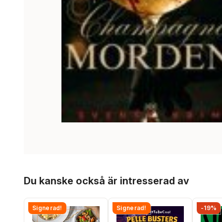
Hoppa över listan
Du kanske också är intresserad av
Signerad!
Signerad!
-19%