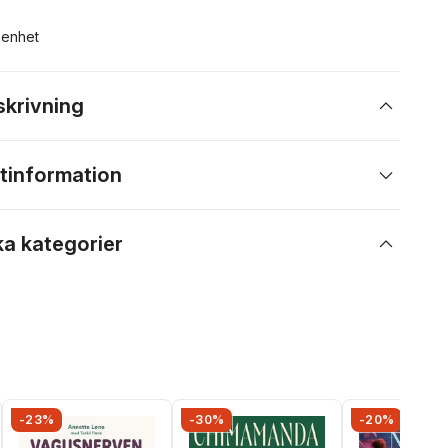
n enhet
skrivning
tinformation
ka kategorier
-23%
-30%
-20%