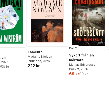
Del 2
Lamento
Vykort från en
Madame Nielsen
ström
mördare
Inbunden
, 2026
, 2026
Mattias Edvardsson
222 kr
259 kr
Pocket
, 2026
69 kr
99 kr