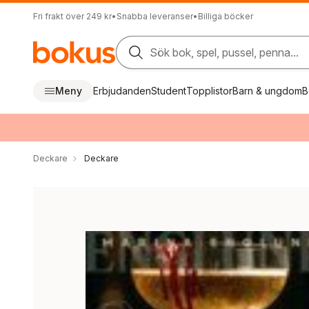
Fri frakt över 249 kr
•
Snabba leveranser
•
Billiga böcker
Sök bok, spel, pussel, penna...
Meny
Erbjudanden
Student
Topplistor
Barn & ungdom
B
Deckare
Deckare