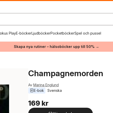
okus Play
E-böcker
Ljudböcker
Pocketböcker
Spel och pussel
Skapa nya rutiner – hälsoböcker upp till 50% →
Champagnemorden
Av
Marina Englund
E-bok
Svenska
169 kr