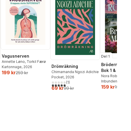
Vagusnerven
Del 1
Annette Løno
,
Torkil Færø
Bröderna Ma
Drömräkning
Kartonnage
, 2026
Bok 1 & 2
Chimamanda Ngozi Adichie
199 kr
259 kr
Nora Roberts
Pocket
, 2026
Inbunden
, 2026
(
1
)
5,0
utav 5 stjärnor. Totalt antal röster:
159 kr
199 kr
69 kr
99 kr