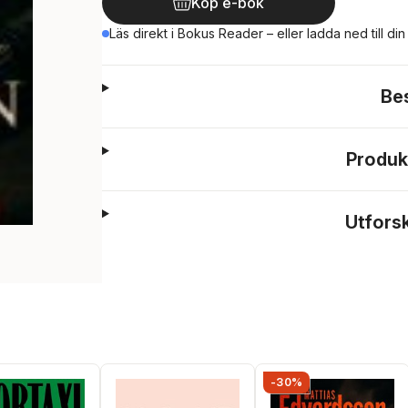
Köp e-bok
Läs direkt i Bokus Reader – eller ladda ned till di
Be
Produk
Utfors
-30%