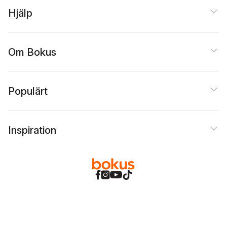
Hjälp
Om Bokus
Populärt
Inspiration
Bokus
@
Cookies
Anpassa cookies
Integritetspolicy
Köpvillkor