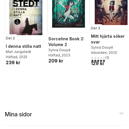
Del 3
Mitt hjärta söker
Del 2
Sorceline Book 2:
svar
Volume 2
I denna stilla natt
Sylvia Douyé
Sylvia Douyé
Mari Jungstedt
Inbunden
, 2020
Häftad
, 2023
Häftad
, 2025
(
1
)
5,0
utav 5 stjärnor. Tota
209 kr
239 kr
129 kr
Mina sidor