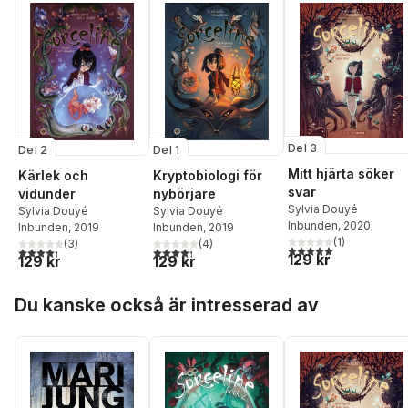
Del 3
Del 2
Del 1
Mitt hjärta söker
Kärlek och
Kryptobiologi för
svar
vidunder
nybörjare
Sylvia Douyé
Sylvia Douyé
Sylvia Douyé
Inbunden
, 2020
Inbunden
, 2019
Inbunden
, 2019
(
1
)
(
3
)
(
4
)
5,0
utav 5 stjärnor. Tota
4,3
utav 5 stjärnor. Totalt antal röster:
4,3
utav 5 stjärnor. Totalt antal röster:
129 kr
129 kr
129 kr
Hoppa över listan
Du kanske också är intresserad av