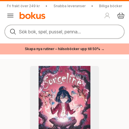
Fri frakt över 249 kr
•
Snabba leveranser
•
Billiga böcker
Sök bok, spel, pussel, penna...
Skapa nya rutiner – hälsoböcker upp till 50% →