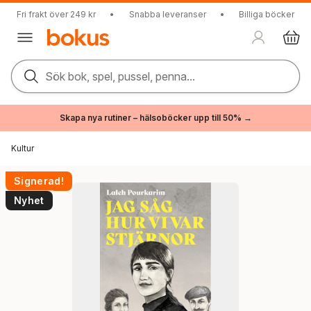
Fri frakt över 249 kr
•
Snabba leveranser
•
Billiga böcker
Sök bok, spel, pussel, penna...
Skapa nya rutiner – hälsoböcker upp till 50% →
Kultur
Signerad!
Nyhet