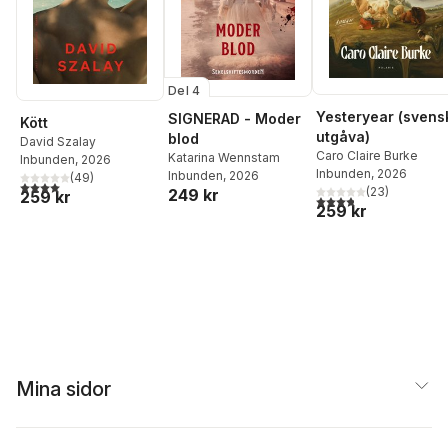
Del 4
Yesteryear (svens
SIGNERAD - Moder
Kött
utgåva)
blod
David Szalay
Caro Claire Burke
Katarina Wennstam
Inbunden
, 2026
Inbunden
, 2026
Inbunden
, 2026
(
49
)
4,0
utav 5 stjärnor. Totalt antal röster:
(
23
)
249 kr
259 kr
3,8
utav 5 stjärnor. Tota
259 kr
Mina sidor