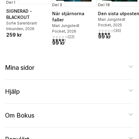
Del 1
Del 3
Del 18
SIGNERAD -
När stjärnorna
Den sista utposte
BLACKOUT
faller
Mari Jungstedt
Sofie Sarenbrant
Pocket
, 2025
Mari Jungstedt
Inbunden
, 2026
(
30
)
Pocket
, 2026
3,9
utav 5 stjärnor. Tota
259 kr
99 kr
(
22
)
4,3
utav 5 stjärnor. Totalt antal röster:
99 kr
Mina sidor
Hjälp
Om Bokus