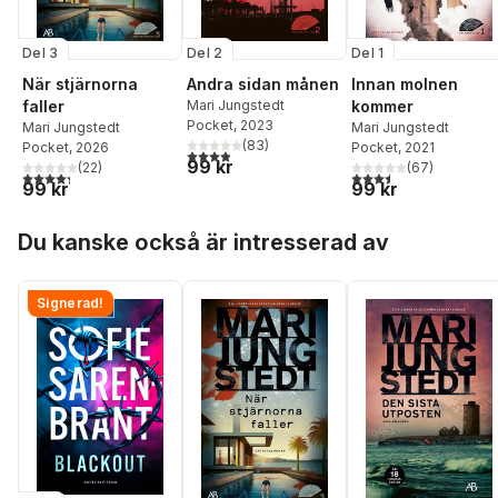
Del 3
Del 2
Del 1
När stjärnorna
Andra sidan månen
Innan molnen
faller
Mari Jungstedt
kommer
Pocket
, 2023
Mari Jungstedt
Mari Jungstedt
(
83
)
Pocket
, 2026
Pocket
, 2021
3,9
utav 5 stjärnor. Totalt antal röster:
99 kr
(
22
)
(
67
)
4,3
utav 5 stjärnor. Totalt antal röster:
3,5
utav 5 stjärnor. Tota
99 kr
99 kr
Hoppa över listan
Du kanske också är intresserad av
Signerad!