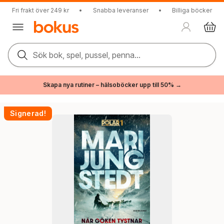
Fri frakt över 249 kr
•
Snabba leveranser
•
Billiga böcker
Sök bok, spel, pussel, penna...
Skapa nya rutiner – hälsoböcker upp till 50% →
Signerad!