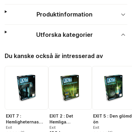
Produktinformation
Utforska kategorier
Hoppa över listan
Du kanske också är intresserad av
EXIT 7 :
EXIT 2 : Det
EXIT 5 : Den glöm
Hemligheternas
Hemliga
ön
hus
Exit
Laboratoriet
Exit
Exit