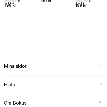
199 kr
(
1
)
(
3
)
4,0
utav 5 stjärnor. Totalt antal röster:
3,7
utav 5 stjärnor. Tota
199 kr
199 kr
Mina sidor
Hjälp
Om Bokus