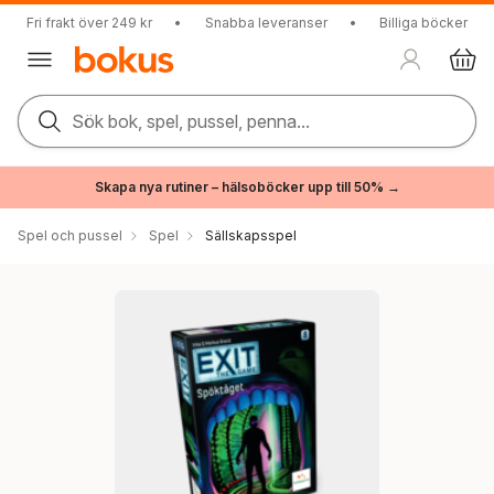
Fri frakt över 249 kr
•
Snabba leveranser
•
Billiga böcker
Sök bok, spel, pussel, penna...
Skapa nya rutiner – hälsoböcker upp till 50% →
Spel och pussel
Spel
Sällskapsspel