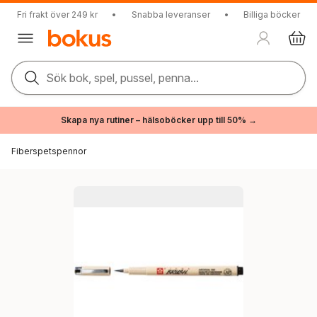
Fri frakt över 249 kr
•
Snabba leveranser
•
Billiga böcker
Sök bok, spel, pussel, penna...
Skapa nya rutiner – hälsoböcker upp till 50% →
Fiberspetspennor