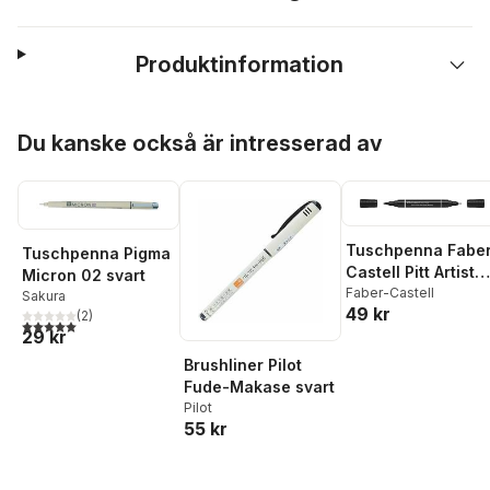
Produktinformation
Hoppa över listan
Du kanske också är intresserad av
Tuschpenna Faber
Tuschpenna Pigma
Castell Pitt Artist
Micron 02 svart
Pen Dual Marker
Faber-Castell
Sakura
49 kr
199 - Black
(
2
)
5,0
utav 5 stjärnor. Totalt antal röster:
29 kr
Brushliner Pilot
Fude-Makase svart
Pilot
55 kr