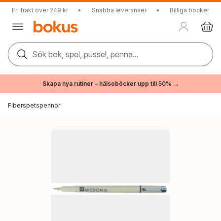
Fri frakt över 249 kr
•
Snabba leveranser
•
Billiga böcker
Sök bok, spel, pussel, penna...
Skapa nya rutiner – hälsoböcker upp till 50% →
Fiberspetspennor