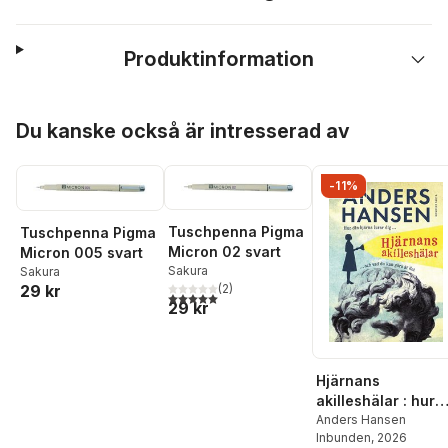
Produktinformation
Hoppa över listan
Du kanske också är intresserad av
-11%
Tuschpenna Pigma
Tuschpenna Pigma
Micron 02 svart
Micron 005 svart
Sakura
Sakura
29 kr
(
2
)
5,0
utav 5 stjärnor. Totalt antal röster:
29 kr
Hjärnans
akilleshälar : hur
din hjärna lurar di
Anders Hansen
Inbunden
, 2026
och vad du kan