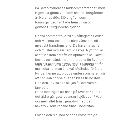
På Särsö förbereds midsommarfirandet, men
ingen har glömt vad som hände föregående
år. Helenas död. Sjöjungfrun som
tonårsgänget hämtade hem till ön och
gömde i Krutgubbens sjöbod.
Denna sommar följer vi elvaåringarna Lovisa
och Melinda och deras nära vänskap i ett
mystiskt barndomsland. De har sina rutiner
och ritualer och sin hemliga koja. Nytt för i år
är att Melinda har fått en optimistjolle. Havet
lockar, och särskilt den förbjudna ön Svärtan
Men allt har blivit allvarligare. Hur mycket får
där sjöjungfrun hittades. De måste dit!
man leka när man är elva? Melindas föräldrar
tvingar henne att plugga under sommaren, så
att hon kan hoppa över en klass till hösten.
Hon och Lovisa ska skiljas åt, det värsta
tänkbara.
Finns lösningen att finna på Svärtan? Eller i
det äldre gängets seanser i sjöboden? Vad
gör nedfallet från Tjernobyl med det
havsfolk som kanske finns under ytan?
Lovisa och Melinda tvingas korsa farliga