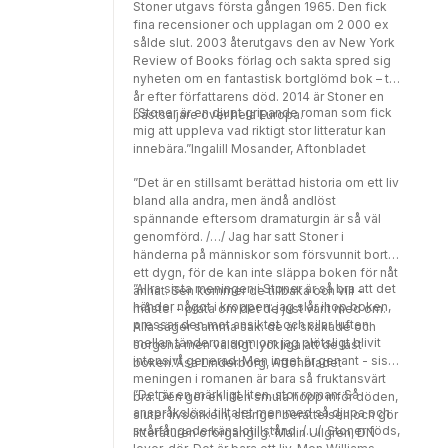
Stoner utgavs första gången 1965. Den fick
fina recensioner och upplagan om 2 000 ex
sålde slut. 2003 återutgavs den av New York
Review of Books förlag och sakta spred sig
nyheten om en fantastisk bortglömd bok – tio
år efter författarens död. 2014 är Stoner en
”Stoner är en djupt gripande roman som fick
bästsäljare över hela Europa.
mig att uppleva vad riktigt stor litteratur kan
innebära.”Ingalill Mosander, Aftonbladet
”Det är en stillsamt berättad historia om ett liv
bland alla andra, men ändå andlöst
spännande eftersom dramaturgin är så väl
genomförd. /…/ Jag har satt Stoner i
händerna på människor som försvunnit bort
ett dygn, för de kan inte släppa boken för nåt
”Allra sista meningen i Stoner är så bra att det
annat. Sen kommer de tillbaka och vill -
händer något i kroppen: jag slår ihop boken,
måste! - prata om det de just varit med om.
pressar den mot ansiktet och silar luften
Alla säger samma sak: de är skakade och
mellan tänderna som om jag plötsligt blivit
sorgsna men väldigt lyckliga att de läst
intensivt generad. Men inget är genant - sista
boken.”Åsa Linderborg, Aftonbladet
meningen i romanen är bara så fruktansvärt
”Det är en märkligt liten, stor roman. Så
bra. Den ger en liten smula hopp inför döden,
anspråkslös i tilltalet men med så djupa och
sluter livscirkeln, stänger berättelsen och gör
svårfångade känslotillstånd. /…/ Stoner föds,
litteraturen oförgänglig.”Malin Ullgren, DN