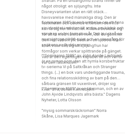
Svärtan. På en undangömd strand finner de
något otroligt: en sjöjungfru. Inte
Disneyvarianten utan en rätt otäck
havsvarelse med mänskliga drag. Den är
Sommaren 1985 är en berättelse om att finna
fastknuten och döende eftersom den inte
sin identitet i relation till andra, om kärlek och
kan ta sig ner till vattnet. Killarna beslutar sig
vänskap under formativa år. Det är också en
för att ta med varelsen hem, där de gömmer
nostalgitripp till 80-talet och en sirensång för
den i ett vattenfyllt badkar i en sjöbod. Men
spökena av flydda somrar.
snart visar det sig att sjöjungfrun har
förmågor som verkar splittrande på gänget.
""Sommaren 1985" av John Ajvide Lindqvist
Vad är den egentligen kapabel till och varför
är en roman som utan att hymla korsbefruktar
var den fastknuten?
tv-serierna Vi på Saltkråkan och Stranger
things. (...) en bok vars underliggande trauma,
och fina relationsskildring av barn på den
sårbara gränsen till vuxenlivet, dröjer sig
""Sommaren 1985" är en tät roman, och en av
kvar." BTJ, Johan Kennebjörk
John Ajvide Lindqvists allra bästa." Dagens
Nyheter, Lotta Olsson
"mysig sommarskräckroman" Norra
Skåne, Lisa Marques Jagemark