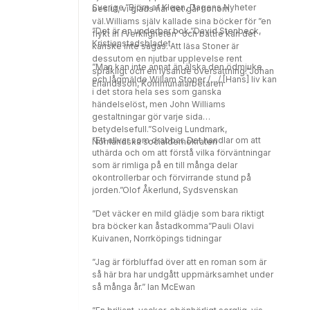
Sverige.”Björn af Kleen, Dagens Nyheter
beslut, vi gläds när det går honom
väl.Williams själv kallade sina böcker för ”en
”Det är en underbar bok.”David Stenbeck,
flykt in i verkligheten” och bättre kan det
Kristianstadsbladet
kanske inte sägas. Att läsa Stoner är
dessutom en njutbar upplevelse rent
”Man kan inte annat än älska den ödmjuke
språkligt och en lysande översättning.”Johan
och lågmälde Willam Stoner /…/ [Hans] liv kan
Erlandsson, Kommunalarbetaren
i det stora hela ses som ganska
händelselöst, men John Williams
gestaltningar gör varje sida
betydelsefull.”Solveig Lundmark,
”Ett allvar som drabbar. Det handlar om att
Norrländska socialdemokraten
uthärda och om att förstå vilka förväntningar
som är rimliga på en till många delar
okontrollerbar och förvirrande stund på
jorden.”Olof Åkerlund, Sydsvenskan
”Det väcker en mild glädje som bara riktigt
bra böcker kan åstadkomma”Pauli Olavi
Kuivanen, Norrköpings tidningar
”Jag är förbluffad över att en roman som är
så här bra har undgått uppmärksamhet under
så många år.” Ian McEwan