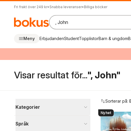
Fri frakt över 249 kr
•
Snabba leveranser
•
Billiga böcker
Meny
Erbjudanden
Student
Topplistor
Barn & ungdom
B
Visar resultat för...
", John"
Hoppa över filtreringsmeny
Sorterar på:
Kategorier
Nyhet
Böcker
Språk
Skönlitteratur
66 535