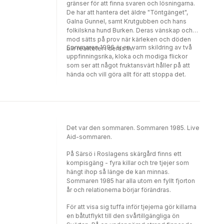
gränser för att finna svaren och lösningarna.
De har att hantera det äldre "Töntgänget",
Galna Gunnel, samt Krutgubben och hans
folkilskna hund Burken. Deras vänskap och
mod sätts på prov när kärleken och döden
Sommaren 1986 är en varm skildring av två
blir realiteter i deras liv.
uppfinningsrika, kloka och modiga flickor
som ser att något fruktansvärt håller på att
hända och vill göra allt för att stoppa det.
Det var den sommaren. Sommaren 1985. Live
Aid-sommaren.
På Särsö i Roslagens skärgård finns ett
kompisgäng - fyra killar och tre tjejer som
hängt ihop så länge de kan minnas.
Sommaren 1985 har alla utom en fyllt fjorton
år och relationerna börjar förändras.
För att visa sig tuffa inför tjejerna gör killarna
en båtutflykt till den svårtillgängliga ön