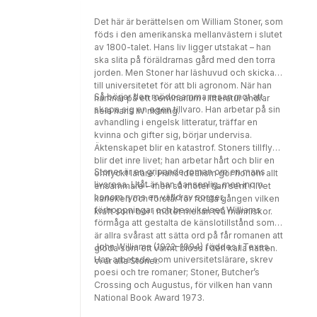
Det här är berättelsen om William Stoner, som
föds i den amerikanska mellanvästern i slutet
av 1800-talet. Hans liv ligger utstakat – han
ska slita på föräldrarnas gård med den torra
jorden. Men Stoner har läshuvud och skickas
till universitetet för att bli agronom. När han
Så börjar den mödosamma resan mot att
hamnar på ett seminarium i litteratur ändrar
skapa sig en egen tillvaro. Han arbetar på sin
hela hans liv riktning.
avhandling i engelsk litteratur, träffar en
kvinna och gifter sig, börjar undervisa.
Äktenskapet blir en katastrof. Stoners tillflykt
blir det inre livet; han arbetar hårt och blir en
Stoner är en gripande roman om en mans
omtyckt lärare. Hans idealism gör honom allt
livsresa. Utåt är han oansenlig, men inom
ensammare – men så möter han sent i livet
honom ryms en värld av sorger,
kärleken och förstår för första gången vilken
förhoppningar och besvikelser. Williams
kraft som bor i mötet mellan två människor.
förmåga att gestalta de känslotillstånd som
är allra svårast att sätta ord på får romanen att
John Williams (1922–1994) föddes i Texas.
glöda som ett varmt bloss i den kalla natten.
Han arbetade som universitetslärare, skrev
Vi är alla Stoner.
poesi och tre romaner; Stoner, Butcher’s
Crossing och Augustus, för vilken han vann
National Book Award 1973.