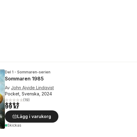
Del 1 - Sommaren-serien
Sommaren 1985
Av
John Ajvide Lindqvist
Pocket, Svenska, 2024
(
19
)
3,9
utav 5 stjärnor. Totalt antal röster:
99 kr
Lägg i varukorg
Skickas