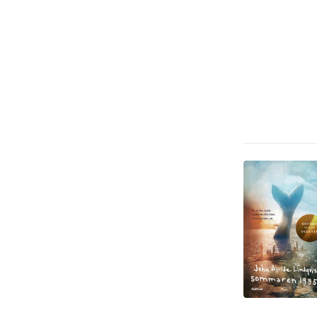
Djur och Natur
7 000
Reseguider
5 310
Juridik
11 663
Mat och dryck
1 358
Läromedel
1 713