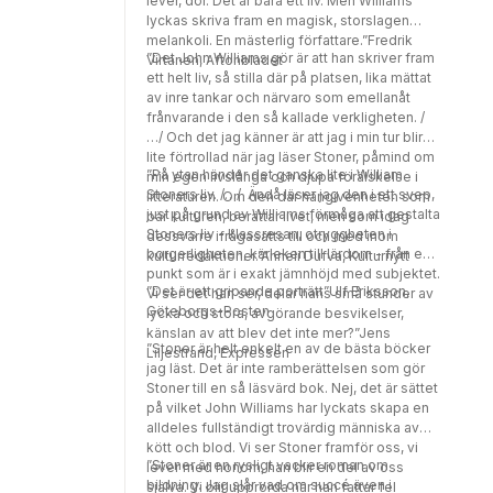
lever, dör. Det är bara ett liv. Men Williams
lyckas skriva fram en magisk, storslagen
melankoli. En mästerlig författare.”Fredrik
”Det John Williams gör är att han skriver fram
Virtanen, Aftonbladet
ett helt liv, så stilla där på platsen, lika mättat
av inre tankar och närvaro som emellanåt
frånvarande i den så kallade verkligheten. /
…/ Och det jag känner är att jag i min tur blir
lite förtrollad när jag läser Stoner, påmind om
”På ytan händer det ganska lite i William
min egen livslånga och djupa förälskelse i
Stoners liv. /…/ Ändå läser jag den i ett svep,
litteraturen. Om den där hängivenheten som
just på grund av Williams förmåga att gestalta
bär kulturen, berättar livet, men som idag
Stoners liv - klassresan, otryggheten i
dessvärre ifrågasätts till och med inom
borgerligheten, kärleken till lärdom - från en
kulturredaktioner.”Anneli Dufva, Kulturnytt
punkt som är i exakt jämnhöjd med subjektet.
”Det är ett gripande porträtt”Ulf Eriksson,
Vi ser det han ser, delar hans små stunder av
Göteborgs-Posten
lycka och stora, avgörande besvikelser,
känslan av att blev det inte mer?”Jens
”Stoner är helt enkelt en av de bästa böcker
Liljestrand, Expressen
jag läst. Det är inte ramberättelsen som gör
Stoner till en så läsvärd bok. Nej, det är sättet
på vilket John Williams har lyckats skapa en
alldeles fullständigt trovärdig människa av
kött och blod. Vi ser Stoner framför oss, vi
”Stoner är en rysligt vacker roman om
lever med honom, han blir en del av oss
bildning. Jag slår vad om succé även i
själva. Vi blir upprörda när han fattar fel