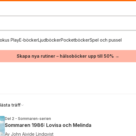
okus Play
E-böcker
Ljudböcker
Pocketböcker
Spel och pussel
Skapa nya rutiner – hälsoböcker upp till 50% →
Bästa träff
Del 2 - Sommaren-serien
Sommaren 1986: Lovisa och Melinda
Av
John Ajvide Lindqvist