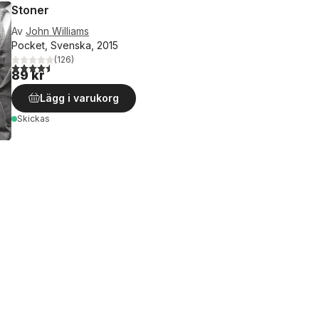
Stoner
Av
John Williams
Pocket, Svenska, 2015
(
126
)
4,5
utav 5 stjärnor. Totalt antal röster:
89 kr
Lägg i varukorg
Skickas