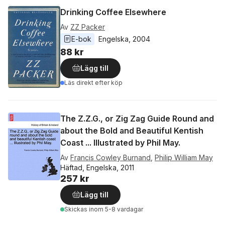
Drinking Coffee Elsewhere
Av
ZZ Packer
E-bok
Engelska
, 
2004
88 kr
Lägg till
Läs direkt efter köp
The Z.Z.G., or Zig Zag Guide Round and
about the Bold and Beautiful Kentish
Coast ... Illustrated by Phil May.
Av
Francis Cowley Burnand
,
Philip William May
Häftad, Engelska, 2011
257 kr
Lägg till
Skickas
inom 5-8 vardagar