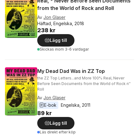
Real, * Never Before Seen Documents
from the World of Rock and Roll
Av
Jon Glaser
Häftad, Engelska, 2018
238 kr
Lägg till
Skickas
inom 3-6 vardagar
My Dead Dad Was in ZZ Top
the ZZ Top Letters...and More 100% Real, Never
Before Seen Documents from the World of Rock n''
Roll
Av
Jon Glaser
E-bok
Engelska
, 
2011
89 kr
Lägg till
Läs direkt efter köp