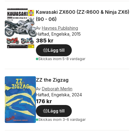
Kawasaki ZX600 (ZZ-R600 & Ninja ZX6)
(90 - 06)
Av
Haynes Publishing
Häftad, Engelska, 2015
385 kr
Lägg till
Skickas
inom 5-8 vardagar
ZZ the Zigzag
Av
Deborah Merlin
Häftad, Engelska, 2024
176 kr
Lägg till
Skickas
inom 3-6 vardagar