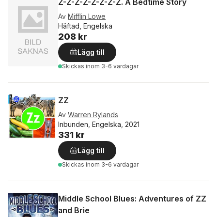
Z-Z-Z-Z-Z-Z-Z-Z. A Bedtime Story
Av
Mifflin Lowe
Häftad, Engelska
208 kr
Lägg till
Skickas
inom 3-6 vardagar
ZZ
Av
Warren Rylands
Inbunden, Engelska, 2021
331 kr
Lägg till
Skickas
inom 3-6 vardagar
Middle School Blues: Adventures of ZZ
and Brie