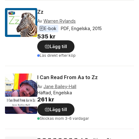
Zz
Av
Warren Rylands
E-bok
PDF
, 
Engelska
, 
2015
535 kr
Lägg till
Läs direkt efter köp
I Can Read From Aa to Zz
Av
Jane Bailey-Hall
Häftad, Engelska
261 kr
Lägg till
Skickas
inom 3-6 vardagar