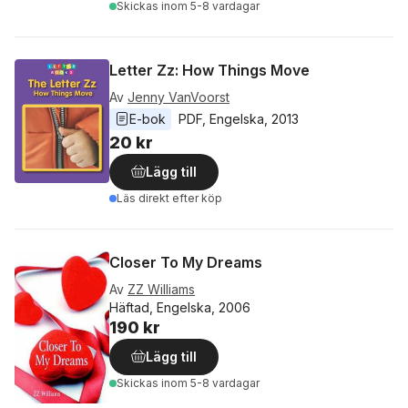
Skickas
inom 5-8 vardagar
Letter Zz: How Things Move
Av
Jenny VanVoorst
E-bok
PDF
, 
Engelska
, 
2013
20 kr
Lägg till
Läs direkt efter köp
Closer To My Dreams
Av
ZZ Williams
Häftad, Engelska, 2006
190 kr
Lägg till
Skickas
inom 5-8 vardagar