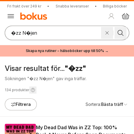
Fri frakt över 249 kr
•
Snabba leveranser
•
Billiga böcker
Skapa nya rutiner – hälsoböcker upp till 50% →
Visar resultat för...
"�zz"
Sökningen "�zz N�jen" gav inga träffar.
134
produkter
Filtrera
Sortera:
Bästa träff
My Dead Dad Was in ZZ Top: 100%