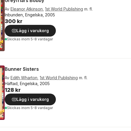
Greyfriars Bobby
Av
Eleanor Atkinson
,
1st World Publishing
m. fl.
Inbunden, Engelska, 2005
300 kr
Lägg i varukorg
Skickas
inom 5-8 vardagar
Bunner Sisters
Av
Edith Wharton
,
1st World Publishing
m. fl.
Häftad, Engelska, 2005
128 kr
Lägg i varukorg
Skickas
inom 5-8 vardagar