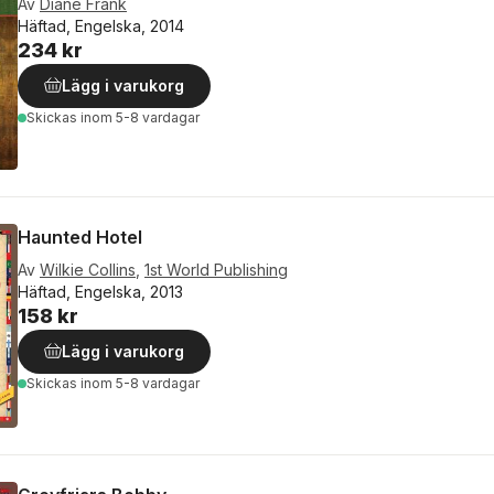
Av
Diane Frank
Häftad, Engelska, 2014
234 kr
Lägg i varukorg
Skickas
inom 5-8 vardagar
Haunted Hotel
Av
Wilkie Collins
,
1st World Publishing
Häftad, Engelska, 2013
158 kr
Lägg i varukorg
Skickas
inom 5-8 vardagar