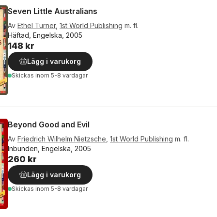
Seven Little Australians
Av
Ethel Turner
,
1st World Publishing
m. fl.
Häftad, Engelska, 2005
148 kr
Lägg i varukorg
Skickas
inom 5-8 vardagar
Beyond Good and Evil
Av
Friedrich Wilhelm Nietzsche
,
1st World Publishing
m. fl.
Inbunden, Engelska, 2005
260 kr
Lägg i varukorg
Skickas
inom 5-8 vardagar