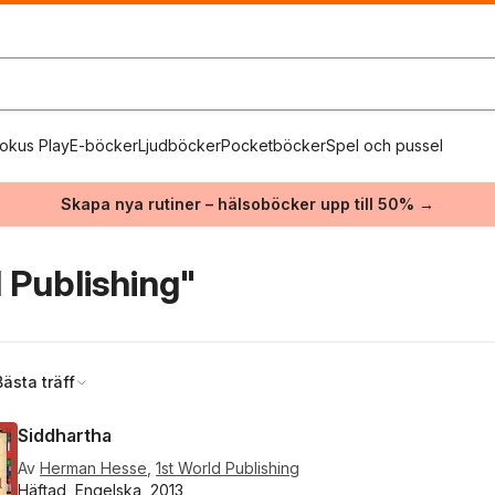
okus Play
E-böcker
Ljudböcker
Pocketböcker
Spel och pussel
Skapa nya rutiner – hälsoböcker upp till 50% →
 Publishing"
Bästa träff
Siddhartha
Av
Herman Hesse
,
1st World Publishing
Häftad, Engelska, 2013