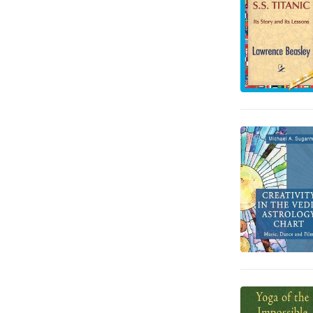
Deckare
2
Djur och Natur
2
Läromedel
1
Tecknade serier
1