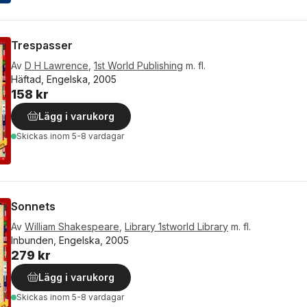
Trespasser
Av
D H Lawrence
,
1st World Publishing
m. fl.
Häftad, Engelska, 2005
158 kr
Lägg i varukorg
Skickas
inom 5-8 vardagar
Sonnets
Av
William Shakespeare
,
Library 1stworld Library
m. fl.
Inbunden, Engelska, 2005
279 kr
Lägg i varukorg
Skickas
inom 5-8 vardagar