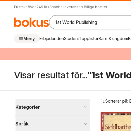
Fri frakt över 249 kr
•
Snabba leveranser
•
Billiga böcker
Meny
Erbjudanden
Student
Topplistor
Barn & ungdom
B
Visar resultat för...
"1st World
Hoppa över filtreringsmeny
Sorterar på:
Kategorier
Böcker
Språk
Skönlitteratur
761