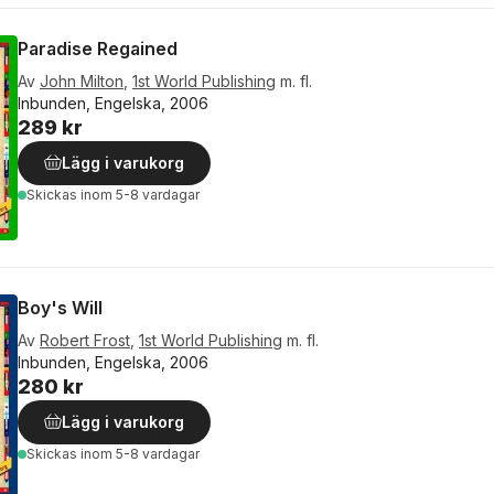
Paradise Regained
Av
John Milton
,
1st World Publishing
m. fl.
Inbunden, Engelska, 2006
289 kr
Lägg i varukorg
Skickas
inom 5-8 vardagar
Boy's Will
Av
Robert Frost
,
1st World Publishing
m. fl.
Inbunden, Engelska, 2006
280 kr
Lägg i varukorg
Skickas
inom 5-8 vardagar