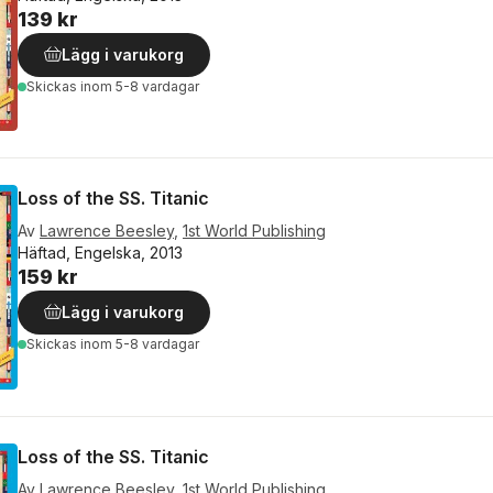
139 kr
Lägg i varukorg
Skickas
inom 5-8 vardagar
Loss of the SS. Titanic
Av
Lawrence Beesley
,
1st World Publishing
Häftad, Engelska, 2013
159 kr
Lägg i varukorg
Skickas
inom 5-8 vardagar
Loss of the SS. Titanic
Av
Lawrence Beesley
,
1st World Publishing