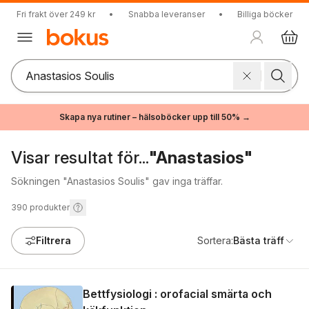
Fri frakt över 249 kr
•
Snabba leveranser
•
Billiga böcker
Skapa nya rutiner – hälsoböcker upp till 50% →
Visar resultat för...
"Anastasios"
Sökningen "Anastasios Soulis" gav inga träffar.
390
produkter
Filtrera
Sortera:
Bästa träff
Bettfysiologi : orofacial smärta och