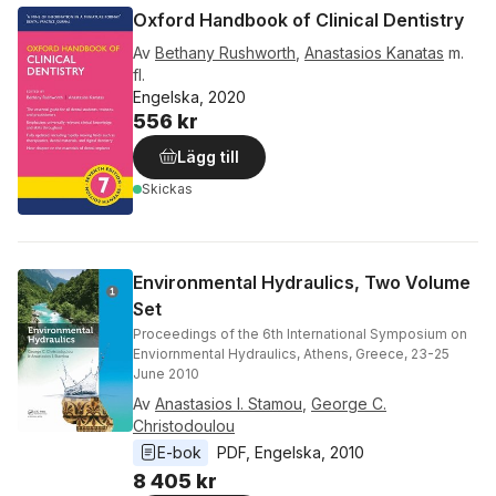
Oxford Handbook of Clinical Dentistry
Av
Bethany Rushworth
,
Anastasios Kanatas
m.
fl.
Engelska, 2020
556 kr
Lägg till
Skickas
Environmental Hydraulics, Two Volume
Set
Proceedings of the 6th International Symposium on
Enviornmental Hydraulics, Athens, Greece, 23-25
June 2010
Av
Anastasios I. Stamou
,
George C.
Christodoulou
E-bok
PDF
, 
Engelska
, 
2010
8 405 kr