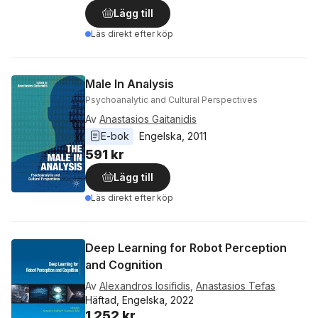
Lägg till
Läs direkt efter köp
Male In Analysis
Psychoanalytic and Cultural Perspectives
Av
Anastasios Gaitanidis
E-bok
Engelska
, 
2011
591 kr
Lägg till
Läs direkt efter köp
Deep Learning for Robot Perception
and Cognition
Av
Alexandros Iosifidis
,
Anastasios Tefas
Häftad, Engelska, 2022
1 252 kr