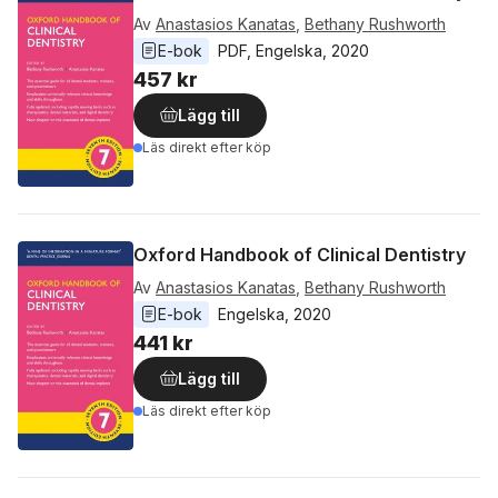
Av
Anastasios Kanatas
,
Bethany Rushworth
E-bok
PDF
, 
Engelska
, 
2020
457 kr
Lägg till
Läs direkt efter köp
Oxford Handbook of Clinical Dentistry
Av
Anastasios Kanatas
,
Bethany Rushworth
E-bok
Engelska
, 
2020
441 kr
Lägg till
Läs direkt efter köp