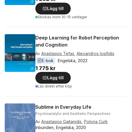
Lägg till
Skickas
inom 10-15 vardagar
Deep Learning for Robot Perception
and Cognition
Av
Anastasios Tefas
,
Alexandros Iosifidis
E-bok
Engelska
, 
2022
1 775 kr
Lägg till
Läs direkt efter köp
Sublime in Everyday Life
Psychoanalytic and Aesthetic Perspectives
Av
Anastasios Gaitanidis
,
Polona Curk
Inbunden, Engelska, 2020