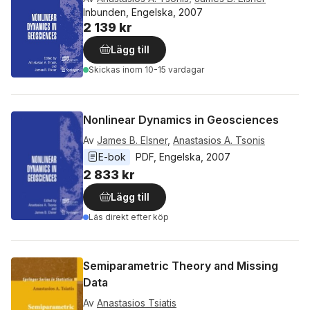
Inbunden, Engelska, 2007
2 139 kr
Lägg till
Skickas
inom 10-15 vardagar
Nonlinear Dynamics in Geosciences
Av
James B. Elsner
,
Anastasios A. Tsonis
E-bok
PDF
, 
Engelska
, 
2007
2 833 kr
Lägg till
Läs direkt efter köp
Semiparametric Theory and Missing
Data
Av
Anastasios Tsiatis