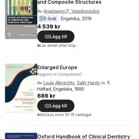
and Composite Structures
Av
Anastasios P. Vassilopoulos
E-bok
Engelska
, 
2019
4 539 kr
Lägg till
Läs direkt efter köp
Enlarged Europe
Regions in Competition?
Av
Louis Albrechts
,
Sally Hardy
m. fl.
Häftad, Engelska, 1995
686 kr
Lägg till
Skickas
inom 10-15 vardagar
Oxford Handbook of Clinical Dentistry