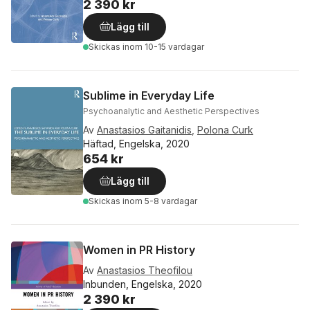
2 390 kr
Lägg till
Skickas
inom 10-15 vardagar
Sublime in Everyday Life
Psychoanalytic and Aesthetic Perspectives
Av
Anastasios Gaitanidis
,
Polona Curk
Häftad, Engelska, 2020
654 kr
Lägg till
Skickas
inom 5-8 vardagar
Women in PR History
Av
Anastasios Theofilou
Inbunden, Engelska, 2020
2 390 kr