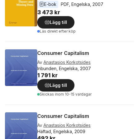
E-bok
PDF
, 
Engelska
, 
2007
3 473 kr
Lägg till
Läs direkt efter köp
Consumer Capitalism
Av
Anastasios Korkotsides
Inbunden, Engelska, 2007
1 791 kr
Lägg till
Skickas
inom 10-15 vardagar
Consumer Capitalism
Av
Anastasios Korkotsides
Häftad, Engelska, 2009
492 kr