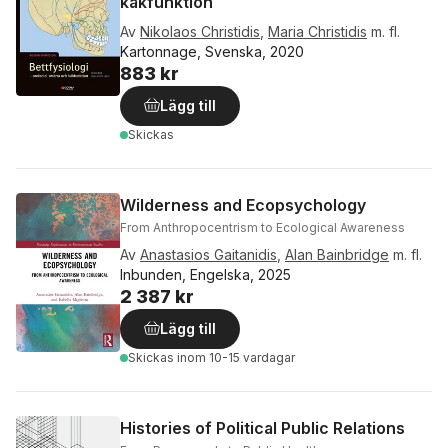
käkfunktion
Av
Nikolaos Christidis
,
Maria Christidis
m. fl.
Kartonnage, Svenska, 2020
883 kr
Lägg till
Skickas
Wilderness and Ecopsychology
From Anthropocentrism to Ecological Awareness
Av
Anastasios Gaitanidis
,
Alan Bainbridge
m. fl.
Inbunden, Engelska, 2025
2 387 kr
Lägg till
Skickas
inom 10-15 vardagar
Histories of Political Public Relations