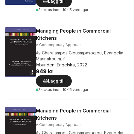
Lägg till
Skickas
inom 10-15 vardagar
Managing People in Commercial
Kitchens
A Contemporary Approach
Av
Charalampos Giousmpasoglou
,
Evangelia
Marinakou
m. fl.
Inbunden, Engelska, 2022
949 kr
Lägg till
Skickas
inom 10-15 vardagar
Managing People in Commercial
Kitchens
A Contemporary Approach
Av
Charalampos Giousmpasoglou
,
Evangelia