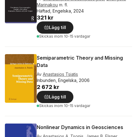
Marinakou
m. fl.
Häftad, Engelska, 2024
321 kr
Lägg till
Skickas
inom 10-15 vardagar
Semiparametric Theory and Missing
Data
Av
Anastasios Tsiatis
Inbunden, Engelska, 2006
2 672 kr
Lägg till
Skickas
inom 10-15 vardagar
Nonlinear Dynamics in Geosciences
Av
Anastasios A. Tsonis
,
James B. Elsner