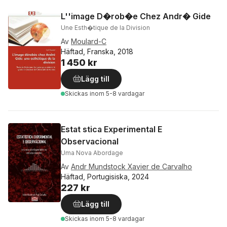
L''image D�rob�e Chez Andr� Gide
Une Esth�tique de la Division
Av
Moulard-C
Häftad, Franska, 2018
1 450 kr
Lägg till
Skickas
inom 5-8 vardagar
Estat stica Experimental E
Observacional
Uma Nova Abordage
Av
Andr Mundstock Xavier de Carvalho
Häftad, Portugisiska, 2024
227 kr
Lägg till
Skickas
inom 5-8 vardagar