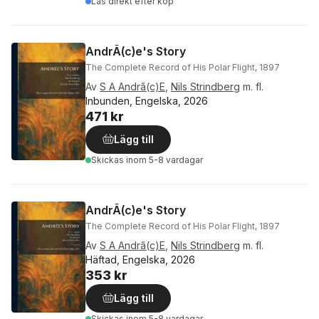
Läs direkt efter köp
AndrÃ(c)e's Story
The Complete Record of His Polar Flight, 1897
Av
S A Andrã(c)E
,
Nils Strindberg
m. fl.
Inbunden, Engelska, 2026
471 kr
Lägg till
Skickas
inom 5-8 vardagar
AndrÃ(c)e's Story
The Complete Record of His Polar Flight, 1897
Av
S A Andrã(c)E
,
Nils Strindberg
m. fl.
Häftad, Engelska, 2026
353 kr
Lägg till
Skickas
inom 5-8 vardagar