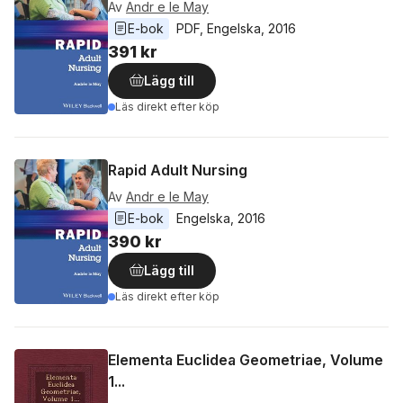
Av
Andr e le May
E-bok
PDF
, 
Engelska
, 
2016
391 kr
Lägg till
Läs direkt efter köp
Rapid Adult Nursing
Av
Andr e le May
E-bok
Engelska
, 
2016
390 kr
Lägg till
Läs direkt efter köp
Elementa Euclidea Geometriae, Volume
1...