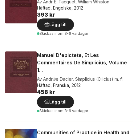
Av
Andr E. Tacquet
,
William Whiston
Häftad, Engelska, 2012
393 kr
Lägg till
Skickas
inom 3-6 vardagar
Manuel D'epictete, Et Les
Commentaires De Simplicius, Volume
1...
Av
Andr℗e Dacier
,
Simplicius (Cilicius)
m. fl.
Häftad, Franska, 2012
458 kr
Lägg till
Skickas
inom 3-6 vardagar
Communities of Practice in Health and