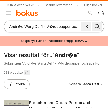
Fri frakt över 249 kr
•
Snabba leveranser
•
Billiga böcker
Skapa nya rutiner – hälsoböcker upp till 50% →
Visar resultat för...
"Andr�e"
Sökningen "Andr�e Warg Del 1 - V�rdepapper och spelkort"
gav inga träffar.
232
produkter
Filtrera
Sortera:
Bästa träff
Preacher and Cross: Person and