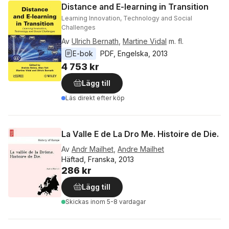
Distance and E-learning in Transition
Learning Innovation, Technology and Social
Challenges
Av
Ulrich Bernath
,
Martine Vidal
m. fl.
E-bok
PDF
, 
Engelska
, 
2013
4 753 kr
Lägg till
Läs direkt efter köp
La Valle E de La Dro Me. Histoire de Die.
Av
Andr Mailhet
,
Andre Mailhet
Häftad, Franska, 2013
286 kr
Lägg till
Skickas
inom 5-8 vardagar