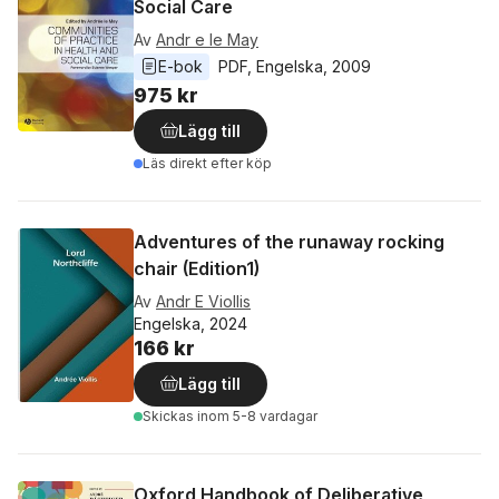
Social Care
Av
Andr e le May
E-bok
PDF
, 
Engelska
, 
2009
975 kr
Lägg till
Läs direkt efter köp
Adventures of the runaway rocking
chair (Edition1)
Av
Andr E Viollis
Engelska, 2024
166 kr
Lägg till
Skickas
inom 5-8 vardagar
Oxford Handbook of Deliberative