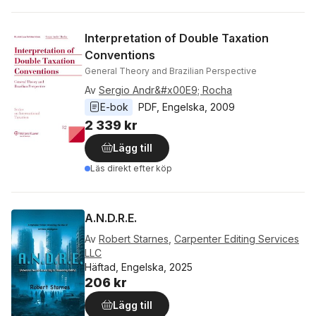
Interpretation of Double Taxation
Conventions
General Theory and Brazilian Perspective
Av
Sergio Andr&#x00E9; Rocha
E-bok
PDF
, 
Engelska
, 
2009
2 339 kr
Lägg till
Läs direkt efter köp
A.N.D.R.E.
Av
Robert Starnes
,
Carpenter Editing Services
LLC
Häftad, Engelska, 2025
206 kr
Lägg till