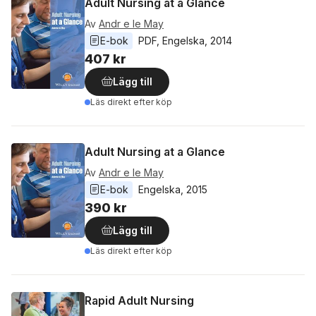
Adult Nursing at a Glance
Av
Andr e le May
E-bok
PDF
, 
Engelska
, 
2014
407 kr
Lägg till
Läs direkt efter köp
Adult Nursing at a Glance
Av
Andr e le May
E-bok
Engelska
, 
2015
390 kr
Lägg till
Läs direkt efter köp
Rapid Adult Nursing