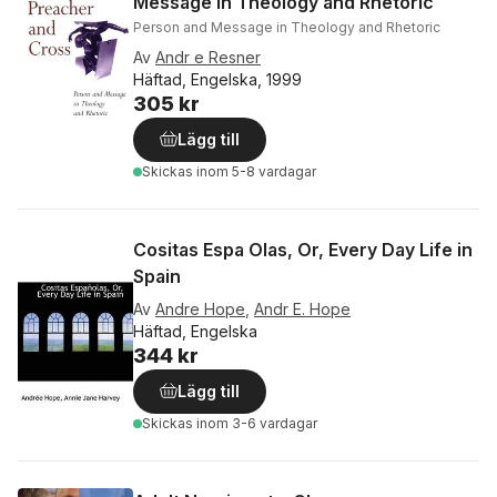
Message in Theology and Rhetoric
Person and Message in Theology and Rhetoric
Av
Andr e Resner
Häftad, Engelska, 1999
305 kr
Lägg till
Skickas
inom 5-8 vardagar
Cositas Espa Olas, Or, Every Day Life in
Spain
Av
Andre Hope
,
Andr E. Hope
Häftad, Engelska
344 kr
Lägg till
Skickas
inom 3-6 vardagar