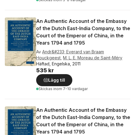
An Authentic Account of the Embassy
of the Dutch East-India Company, to the
Court of the Emperor of China, in the
Years 1794 and 1795
Av
Andr&#233; Everard van Braam
Houckgeest
,
M. L. E. Moreau de Saint-Méry
Häftad, Engelska, 2011
535 kr
Lägg till
Skickas
inom 7-10 vardagar
An Authentic Account of the Embassy
of the Dutch East-India Company, to the
Court of the Emperor of China, in the
Years 1794 and 1795