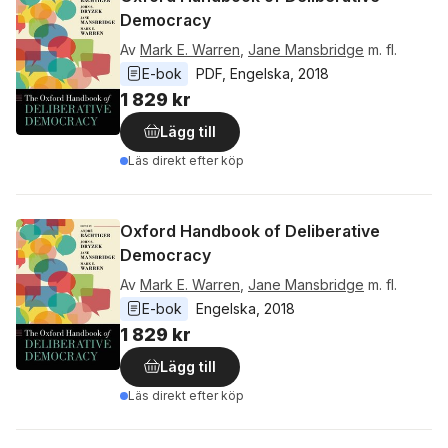
Democracy
Av
Mark E. Warren
,
Jane Mansbridge
m. fl.
E-bok
PDF
, 
Engelska
, 
2018
1 829 kr
Lägg till
Läs direkt efter köp
Oxford Handbook of Deliberative
Democracy
Av
Mark E. Warren
,
Jane Mansbridge
m. fl.
E-bok
Engelska
, 
2018
1 829 kr
Lägg till
Läs direkt efter köp