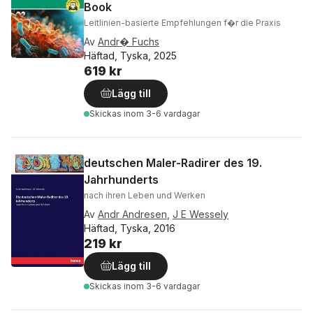
Book
Leitlinien-basierte Empfehlungen f�r die Praxis
Av
Andr� Fuchs
Häftad, Tyska, 2025
619 kr
Lägg till
Skickas
inom 3-6 vardagar
deutschen Maler-Radirer des 19.
Jahrhunderts
nach ihren Leben und Werken
Av
Andr Andresen
,
J E Wessely
Häftad, Tyska, 2016
219 kr
Lägg till
Skickas
inom 3-6 vardagar