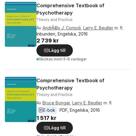
Comprehensive Textbook of
Psychotherapy
Theory and Practice
Av
AndrÃ©s J. Consoli
,
Larry E. Beutler
m. fl.
Inbunden, Engelska, 2016
2 739 kr
Lägg till
Skickas
inom 5-8 vardagar
Comprehensive Textbook of
Psychotherapy
Theory and Practice
Av
Bruce Bongar
,
Larry E. Beutler
m. fl.
E-bok
PDF
, 
Engelska
, 
2016
1 517 kr
Lägg till