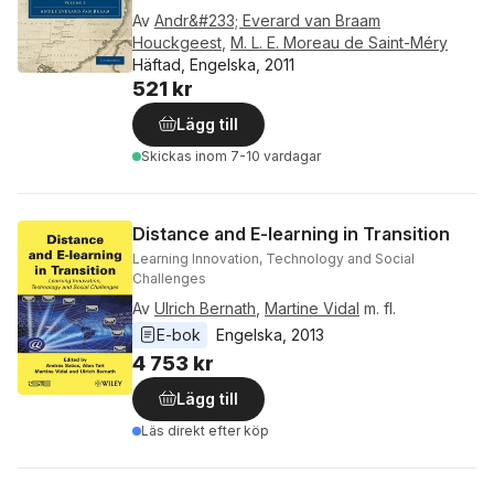
Av
Andr&#233; Everard van Braam
Houckgeest
,
M. L. E. Moreau de Saint-Méry
Häftad, Engelska, 2011
521 kr
Lägg till
Skickas
inom 7-10 vardagar
Distance and E-learning in Transition
Learning Innovation, Technology and Social
Challenges
Av
Ulrich Bernath
,
Martine Vidal
m. fl.
E-bok
Engelska
, 
2013
4 753 kr
Lägg till
Läs direkt efter köp