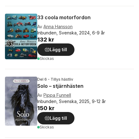
33 coola motorfordon
Av
Anna Hansson
Inbunden, Svenska, 2024, 6-9 år
132 kr
Lägg till
Skickas
Del 6 - Tillys hästliv
Solo – stjärnhästen
Av
Pippa Funnell
Inbunden, Svenska, 2025, 9-12 år
150 kr
Lägg till
Skickas