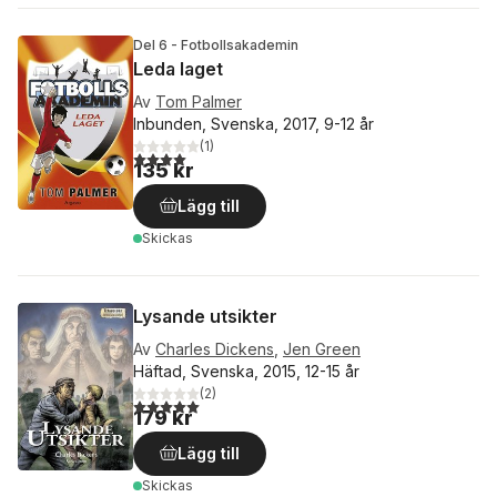
Del 6 - Fotbollsakademin
Leda laget
Av
Tom Palmer
Inbunden, Svenska, 2017, 9-12 år
(
1
)
4,0
utav 5 stjärnor. Totalt antal röster:
135 kr
Lägg till
Skickas
Lysande utsikter
Av
Charles Dickens
,
Jen Green
Häftad, Svenska, 2015, 12-15 år
(
2
)
5,0
utav 5 stjärnor. Totalt antal röster:
179 kr
Lägg till
Skickas