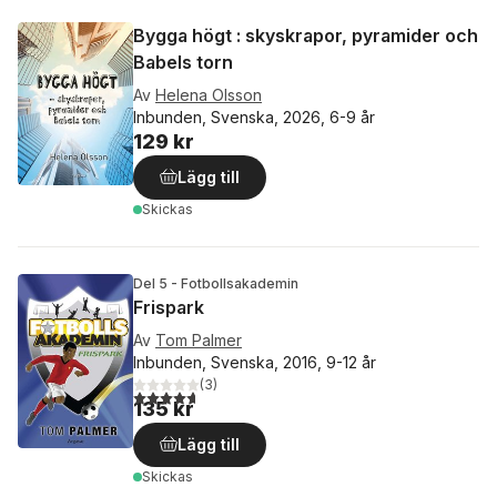
Bygga högt : skyskrapor, pyramider och
Babels torn
Av
Helena Olsson
Inbunden, Svenska, 2026, 6-9 år
129 kr
Lägg till
Skickas
Del 5 - Fotbollsakademin
Frispark
Av
Tom Palmer
Inbunden, Svenska, 2016, 9-12 år
(
3
)
4,7
utav 5 stjärnor. Totalt antal röster:
135 kr
Lägg till
Skickas