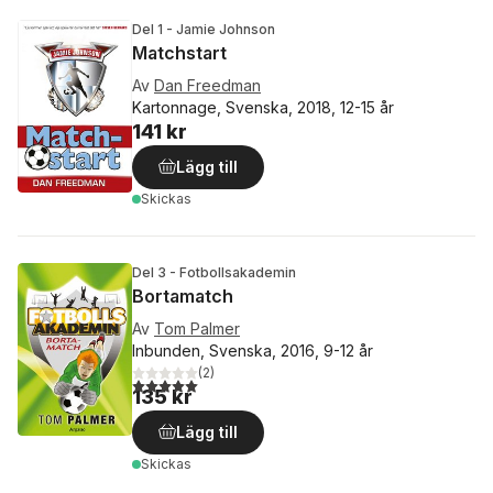
Del 1 - Jamie Johnson
Matchstart
Av
Dan Freedman
Kartonnage, Svenska, 2018, 12-15 år
141 kr
Lägg till
Skickas
Del 3 - Fotbollsakademin
Bortamatch
Av
Tom Palmer
Inbunden, Svenska, 2016, 9-12 år
(
2
)
5,0
utav 5 stjärnor. Totalt antal röster:
135 kr
Lägg till
Skickas