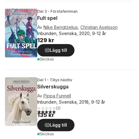
Del 3 - Förstafemman
Fult spel
Av
Nike Bengtzelius
,
Christian Axelsson
Inbunden, Svenska, 2020, 9-12 år
129 kr
Lägg till
Skickas
Del 1 - Tillys hästliv
Silverskugga
Av
Pippa Funnell
Inbunden, Svenska, 2018, 9-12 år
(
2
)
5,0
utav 5 stjärnor. Totalt antal röster:
135 kr
Lägg till
Skickas