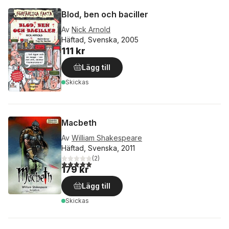
Blod, ben och baciller
Av
Nick Arnold
Häftad, Svenska, 2005
111 kr
Lägg till
Skickas
Macbeth
Av
William Shakespeare
Häftad, Svenska, 2011
(
2
)
5,0
utav 5 stjärnor. Totalt antal röster:
179 kr
Lägg till
Skickas