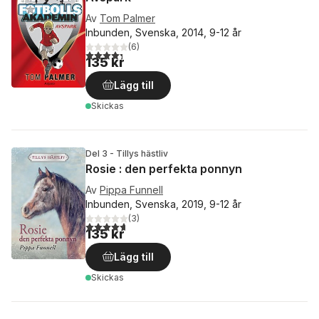
Av
Tom Palmer
Inbunden, Svenska, 2014, 9-12 år
(
6
)
4,3
utav 5 stjärnor. Totalt antal röster:
135 kr
Lägg till
Skickas
Del 3 - Tillys hästliv
Rosie : den perfekta ponnyn
Av
Pippa Funnell
Inbunden, Svenska, 2019, 9-12 år
(
3
)
4,7
utav 5 stjärnor. Totalt antal röster:
135 kr
Lägg till
Skickas