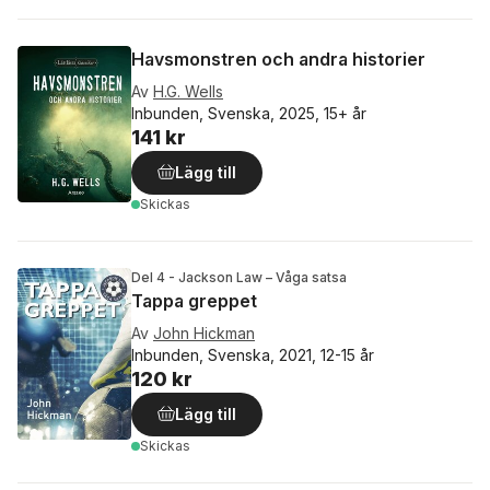
Havsmonstren och andra historier
Av
H.G. Wells
Inbunden, Svenska, 2025, 15+ år
141 kr
Lägg till
Skickas
Del 4 - Jackson Law – Våga satsa
Tappa greppet
Av
John Hickman
Inbunden, Svenska, 2021, 12-15 år
120 kr
Lägg till
Skickas