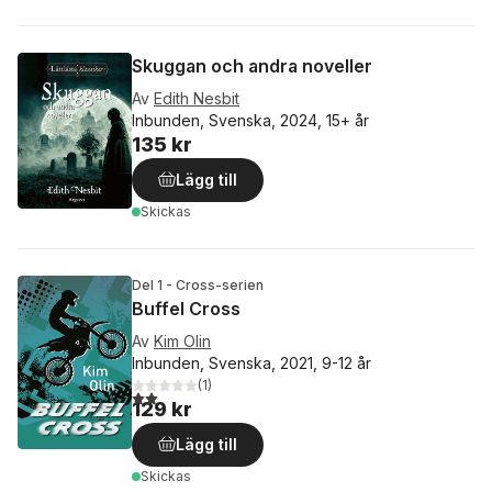
Skuggan och andra noveller
Av
Edith Nesbit
Inbunden, Svenska, 2024, 15+ år
135 kr
Lägg till
Skickas
Del 1 - Cross-serien
Buffel Cross
Av
Kim Olin
Inbunden, Svenska, 2021, 9-12 år
(
1
)
2,0
utav 5 stjärnor. Totalt antal röster:
129 kr
Lägg till
Skickas