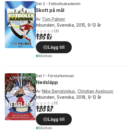
Del 2 - Fotbollsakademin
Skott på mål
Av
Tom Palmer
Inbunden, Svenska, 2015, 9-12 år
(
3
)
4,3
utav 5 stjärnor. Totalt antal röster:
135 kr
Lägg till
Skickas
Del 1 - Förstafemman
Nedsläpp
Av
Nike Bengtzelius
,
Christian Axelsson
Inbunden, Svenska, 2018, 9-12 år
(
1
)
5,0
utav 5 stjärnor. Totalt antal röster:
120 kr
Lägg till
Skickas