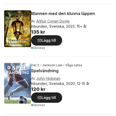
Mannen med den kluvna läppen
Av
Arthur Conan Doyle
Inbunden, Svenska, 2023, 15+ år
135 kr
Lägg till
Skickas
Del 3 - Jackson Law – Våga satsa
Spelvändning
Av
John Hickman
Inbunden, Svenska, 2020, 12-15 år
120 kr
Lägg till
Skickas