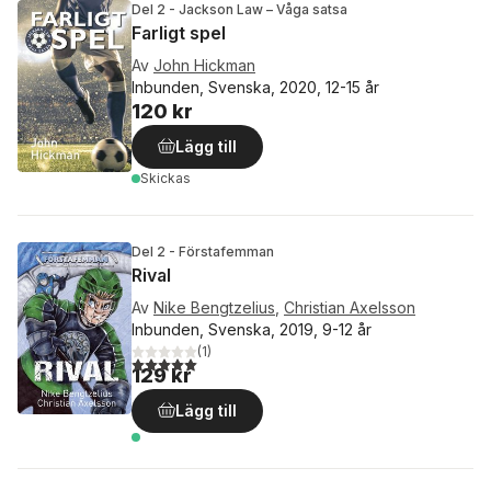
Del 2 - Jackson Law – Våga satsa
Farligt spel
Av
John Hickman
Inbunden, Svenska, 2020, 12-15 år
120 kr
Lägg till
Skickas
Del 2 - Förstafemman
Rival
Av
Nike Bengtzelius
,
Christian Axelsson
Inbunden, Svenska, 2019, 9-12 år
(
1
)
5,0
utav 5 stjärnor. Totalt antal röster:
129 kr
Lägg till