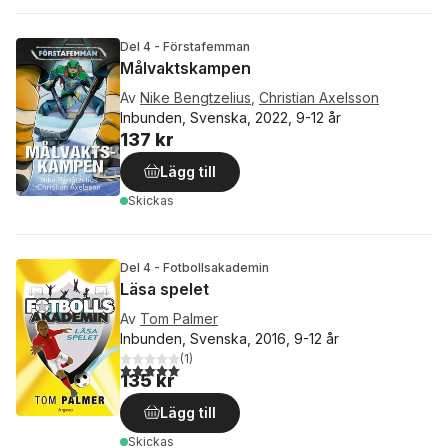
Del 4 - Förstafemman
Målvaktskampen
Av
Nike Bengtzelius
,
Christian Axelsson
Inbunden, Svenska, 2022, 9-12 år
137 kr
Lägg till
Skickas
Del 4 - Fotbollsakademin
Läsa spelet
Av
Tom Palmer
Inbunden, Svenska, 2016, 9-12 år
(
1
)
5,0
utav 5 stjärnor. Totalt antal röster:
135 kr
Lägg till
Skickas