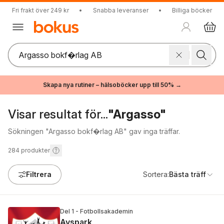
Fri frakt över 249 kr
•
Snabba leveranser
•
Billiga böcker
Skapa nya rutiner – hälsoböcker upp till 50% →
Visar resultat för...
"Argasso"
Sökningen "Argasso bokf�rlag AB" gav inga träffar.
284
produkter
Filtrera
Sortera:
Bästa träff
Del 1 - Fotbollsakademin
Avspark