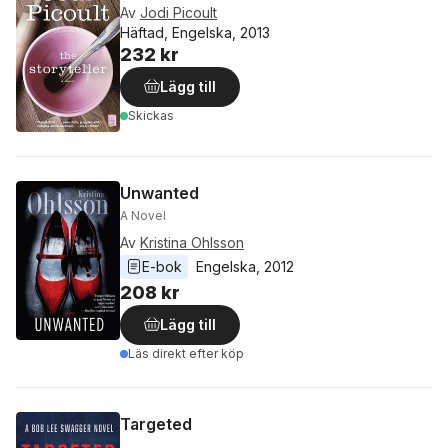
Av
Jodi Picoult
Häftad, Engelska, 2013
232 kr
Lägg till
Skickas
Unwanted
A Novel
Av
Kristina Ohlsson
E-bok
Engelska
, 
2012
208 kr
Lägg till
Läs direkt efter köp
Targeted