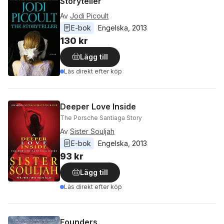
Storyteller
Av
Jodi Picoult
E-bok
Engelska
, 
2013
130 kr
Lägg till
Läs direkt efter köp
Deeper Love Inside
The Porsche Santiaga Story
Av
Sister Souljah
E-bok
Engelska
, 
2013
93 kr
Lägg till
Läs direkt efter köp
Founders