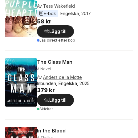
Av
Tess Wakefield
E-bok
Engelska
, 
2017
58 kr
Lägg till
Läs direkt efter köp
The Glass Man
A Novel
Av
Anders de la Motte
Inbunden, Engelska, 2025
379 kr
Lägg till
Skickas
In the Blood
A Thriller