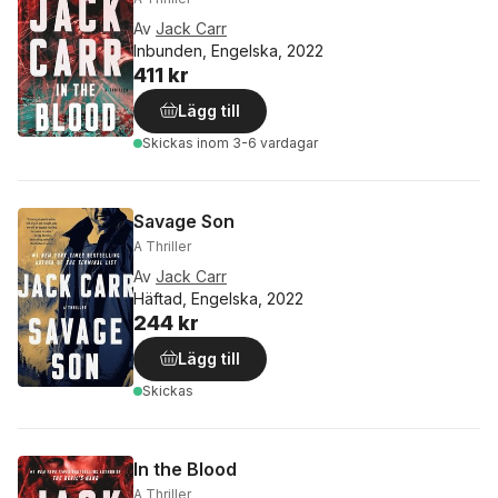
Av
Jack Carr
Inbunden, Engelska, 2022
411 kr
Lägg till
Skickas
inom 3-6 vardagar
Savage Son
A Thriller
Av
Jack Carr
Häftad, Engelska, 2022
244 kr
Lägg till
Skickas
In the Blood
A Thriller