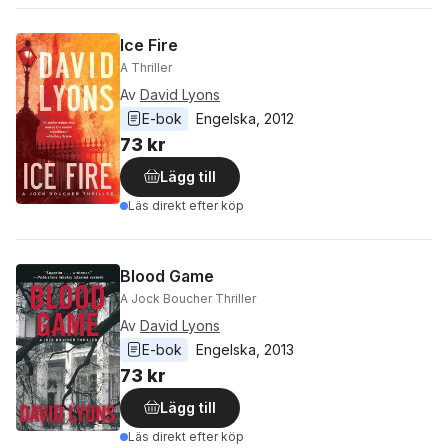
Ice Fire
A Thriller
Av
David Lyons
E-bok
Engelska
, 
2012
73 kr
Lägg till
Läs direkt efter köp
Blood Game
A Jock Boucher Thriller
Av
David Lyons
E-bok
Engelska
, 
2013
73 kr
Lägg till
Läs direkt efter köp