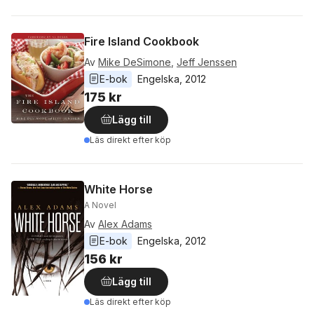
Fire Island Cookbook
Av
Mike DeSimone
,
Jeff Jenssen
E-bok
Engelska
, 
2012
175 kr
Lägg till
Läs direkt efter köp
White Horse
A Novel
Av
Alex Adams
E-bok
Engelska
, 
2012
156 kr
Lägg till
Läs direkt efter köp