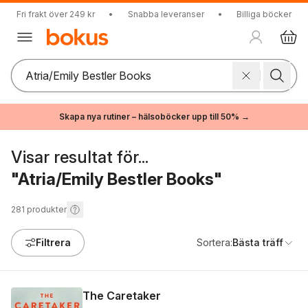
Fri frakt över 249 kr
•
Snabba leveranser
•
Billiga böcker
Skapa nya rutiner – hälsoböcker upp till 50% →
Visar resultat för...
"Atria/Emily Bestler Books"
281
produkter
Filtrera
Sortera:
Bästa träff
The Caretaker