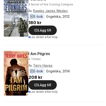
A Novel of the Coming Collapse
Av
Rawles James Wesley
E-bok
Engelska
, 
2012
180 kr
Lägg till
Läs direkt efter köp
I Am Pilgrim
A Thriller
Av
Terry Hayes
E-bok
Engelska
, 
2014
208 kr
Lägg till
Läs direkt efter köp