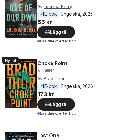
Av
Lucinda Berry
E-bok
Engelska
, 
2025
55 kr
Lägg till
Läs direkt efter köp
Nyhet
Choke Point
A Thriller
Av
Brad Thor
E-bok
Engelska
, 
2026
173 kr
Lägg till
Läs direkt efter köp
Last One