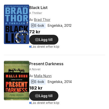
Black List
A Thriller
Av
Brad Thor
E-bok
Engelska
, 
2012
72 kr
Lägg till
Läs direkt efter köp
Present Darkness
A Novel
Av
Malla Nunn
E-bok
Engelska
, 
2014
182 kr
Lägg till
Läs direkt efter köp