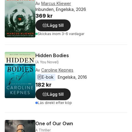
Av
Marcus Kliewer
Inbunden, Engelska, 2026
369 kr
Lägg till
Skickas
inom 3-6 vardagar
Hidden Bodies
(A You Novel)
Av
Caroline Kepnes
E-bok
Engelska
, 
2016
182 kr
Lägg till
Läs direkt efter köp
One of Our Own
A Thriller