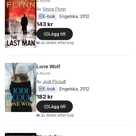
A Novel
Av
Vince Flynn
E-bok
Engelska
, 
2012
143 kr
Lägg till
Läs direkt efter köp
Lone Wolf
A Novel
Av
Jodi Picoult
E-bok
Engelska
, 
2012
182 kr
Lägg till
Läs direkt efter köp