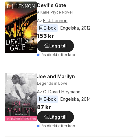
Devil's Gate
A Kane Pryce Novel
Av
F. J. Lennon
E-bok
Engelska
, 
2012
153 kr
Lägg till
Läs direkt efter köp
Joe and Marilyn
Legends in Love
Av
C. David Heymann
E-bok
Engelska
, 
2014
87 kr
Lägg till
Läs direkt efter köp