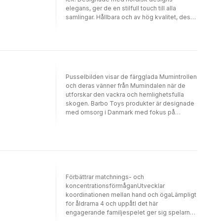
elegans, ger de en stilfull touch till alla
samlingar. Hållbara och av hög kvalitet, dessa
kort är ett måste för alla Mumin-fans.
Pusselbilden visar de färgglada Mumintrollen
och deras vänner från Mumindalen när de
utforskar den vackra och hemlighetsfulla
skogen. Barbo Toys produkter är designade
med omsorg i Danmark med fokus på
hållbarhet och material av hög
kvalitet.Upptäck våra nya vackra
konstpussel! Pusslet med 1000 bitar skapar
en härlig färgstark bild av Mumintrollet och
hans vänner från Mumindalen. Måtten är 50 x
70 cm när det är färdigt.Illustrationerna
kommer från Muminvärlden, skapad av den
Förbättrar matchnings- och
mångsidiga konstnären Tove Jansson, som
koncentrationsförmåganUtvecklar
är en av Finlands bästa konstnärer genom
koordinationen mellan hand och ögaLämpligt
tiderna och även den mest lästa finska
för åldrarna 4 och uppåtI det här
författaren utomlands.
engagerande familjespelet ger sig spelarna