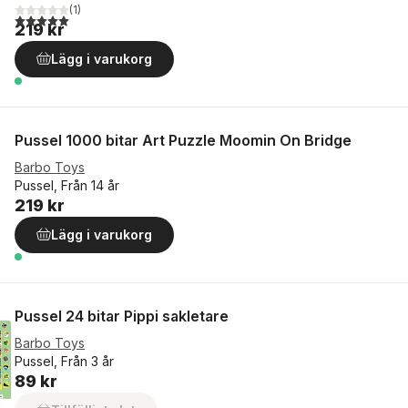
(
1
)
5,0
utav 5 stjärnor. Totalt antal röster:
219 kr
Lägg i varukorg
Pussel 1000 bitar Art Puzzle Moomin On Bridge
Barbo Toys
Pussel, Från 14 år
219 kr
Lägg i varukorg
Pussel 24 bitar Pippi sakletare
Barbo Toys
Pussel, Från 3 år
89 kr