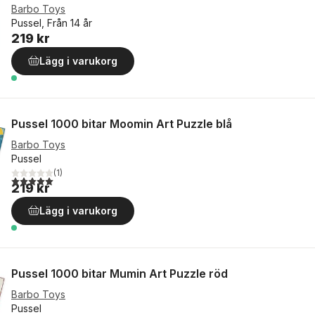
Barbo Toys
Pussel, Från 14 år
219 kr
Lägg i varukorg
Pussel 1000 bitar Moomin Art Puzzle blå
Barbo Toys
Pussel
(
1
)
5,0
utav 5 stjärnor. Totalt antal röster:
219 kr
Lägg i varukorg
Pussel 1000 bitar Mumin Art Puzzle röd
Barbo Toys
Pussel