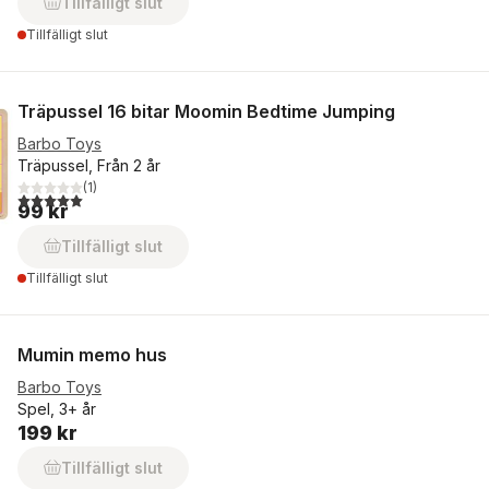
Tillfälligt slut
Tillfälligt slut
Träpussel 16 bitar Moomin Bedtime Jumping
Barbo Toys
Träpussel, Från 2 år
(
1
)
5,0
utav 5 stjärnor. Totalt antal röster:
99 kr
Tillfälligt slut
Tillfälligt slut
Mumin memo hus
Barbo Toys
Spel, 3+ år
199 kr
Tillfälligt slut