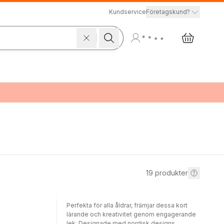
Kundservice
Företagskund?
19
produkter
Perfekta för alla åldrar, främjar dessa kort
lärande och kreativitet genom engagerande
lek. Designade med nordisk designs