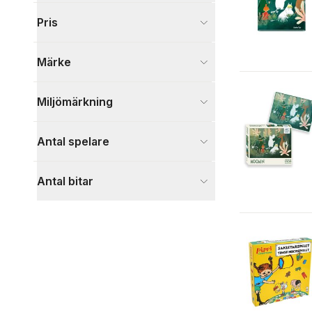
Spel och pussel
19
Pris
Visa fler
Märke
Miljömärkning
Antal spelare
Antal bitar