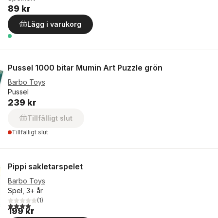
89 kr
Lägg i varukorg
Pussel 1000 bitar Mumin Art Puzzle grön
Barbo Toys
Pussel
239 kr
Tillfälligt slut
Tillfälligt slut
Pippi sakletarspelet
Barbo Toys
Spel, 3+ år
(
1
)
4,0
utav 5 stjärnor. Totalt antal röster:
199 kr