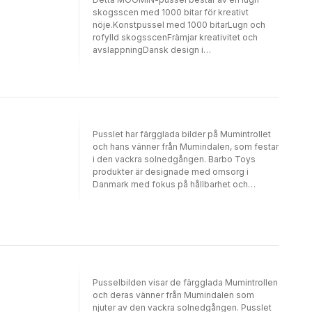
skogsscen med 1000 bitar för kreativt
nöje.Konstpussel med 1000 bitarLugn och
rofylld skogsscenFrämjar kreativitet och
avslappningDansk design i
toppklassFördjupa dig i Mumins lugna värld
med detta vackert illustrerade konstpussel
med 1000 bitar. Med en fridfull skogsscen
ger det en perfekt blandning av kul och
lärande, vilket uppmuntrar kreativitet och
avkoppling. Pusslet är tillverkat med dansk
Pusslet har färgglada bilder på Mumintrollet
designkvalitet vilket gör det till ett värdefullt
och hans vänner från Mumindalen, som festar
tillskott till alla pusselsamlingar. Njut av
i den vackra solnedgången. Barbo Toys
oändliga timmar av underhållning och
produkter är designade med omsorg i
mindfulness med detta högkvalitativa,
Danmark med fokus på hållbarhet och
visuellt fängslande pussel.
material av hög kvalitet.Upptäck våra nya
vackra konstpussel! Pusslet med 1000 bitar
skapar en härlig färgstark bild av Mumintrollet
och hans vänner från Mumindalen. Måtten är
50 x 70 cm när det är färdigt.Illustrationerna
kommer från Muminvärlden, skapad av den
mångsidiga konstnären Tove Jansson, som
Pusselbilden visar de färgglada Mumintrollen
är en av Finlands bästa konstnärer genom
och deras vänner från Mumindalen som
tiderna och även den mest lästa finska
njuter av den vackra solnedgången. Pusslet
författaren utomlands.