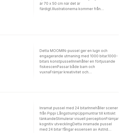
är 70 x 50 cm när det är
färdigt.Illustrationerna kommer från
Muminvärlden, skapad av den mångsidiga
konstnären Tove Jansson, som är en av
Finlands bästa konstnärer genom tiderna och
även den mest lästa finska författaren
utomlands.
Detta MOOMIN-pussel ger en lugn och
engagerande utmaning med 1000 bitar.1000-
bitars konstpusselInnehåller en förtjusande
fiskescenPassar både barn och
vuxnaFrämjar kreativitet och
avslappningElegant dansk designFördjupa
dig i Mumins lugna värld med detta vackert
illustrerade 1000-bitars konstpussel. Med en
charmig fiskescen är det perfekt för både
barn och vuxna och ger en blandning av skoj
och lärande. Pusslet främjar kreativitet och
Inramat pussel med 24 bitarInnehåller scener
avslappning, vilket gör det till en idealisk
från Pippi LångstrumpUppmuntrar till kritiskt
aktivitet för mindfulness. Tillverkat med den
tänkandeStimulerar visuell perceptionFrämjar
elegans som dansk design innebär vilket gör
kognitiv utvecklingDetta inramade pussel
det till ett värdefullt tillskott till alla
med 24 bitar fångar essensen av Astrid
pusselsamlingar. Njut av otaliga timmars