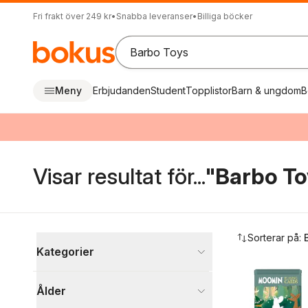
Fri frakt över 249 kr
•
Snabba leveranser
•
Billiga böcker
Meny
Erbjudanden
Student
Topplistor
Barn & ungdom
B
Visar resultat för...
"Barbo To
Hoppa över filtreringsmeny
Sorterar på:
Kategorier
Visa fler
Ålder
Övrigt sortiment