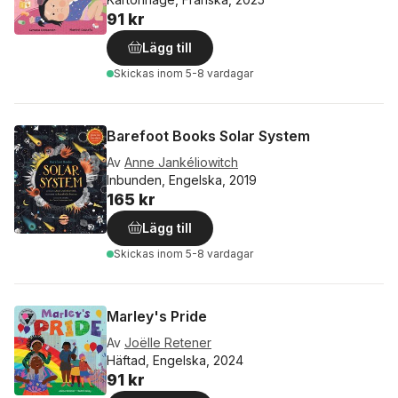
91 kr
Lägg till
Skickas
inom 5-8 vardagar
Barefoot Books Solar System
Av
Anne Jankéliowitch
Inbunden, Engelska, 2019
165 kr
Lägg till
Skickas
inom 5-8 vardagar
Marley's Pride
Av
Joëlle Retener
Häftad, Engelska, 2024
91 kr