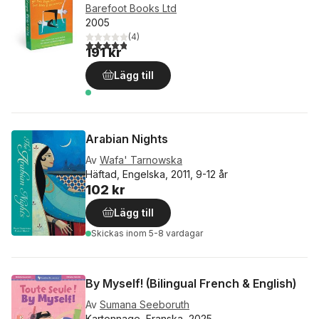
Barefoot Books Ltd
2005
(
4
)
4,8
utav 5 stjärnor. Totalt antal röster:
191 kr
Lägg till
Arabian Nights
Av
Wafa' Tarnowska
Häftad, Engelska, 2011, 9-12 år
102 kr
Lägg till
Skickas
inom 5-8 vardagar
By Myself! (Bilingual French & English)
Av
Sumana Seeboruth
Kartonnage, Franska, 2025