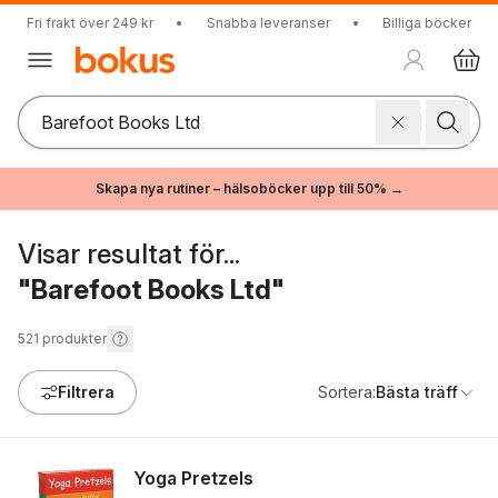
Fri frakt över 249 kr
•
Snabba leveranser
•
Billiga böcker
Skapa nya rutiner – hälsoböcker upp till 50% →
Visar resultat för...
"Barefoot Books Ltd"
521
produkter
Filtrera
Sortera:
Bästa träff
Yoga Pretzels