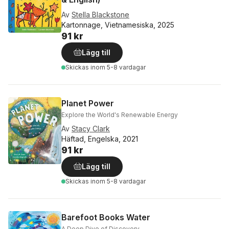
Av
Stella Blackstone
Kartonnage, Vietnamesiska, 2025
91 kr
Lägg till
Skickas
inom 5-8 vardagar
Planet Power
Explore the World's Renewable Energy
Av
Stacy Clark
Häftad, Engelska, 2021
91 kr
Lägg till
Skickas
inom 5-8 vardagar
Barefoot Books Water
A Deep Dive of Discovery