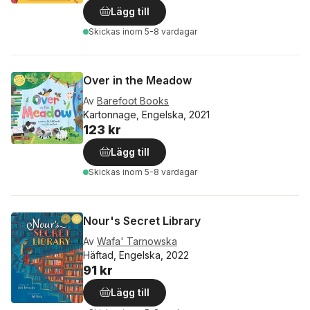
Lägg till
Skickas
inom 5-8 vardagar
Over in the Meadow
Av
Barefoot Books
Kartonnage, Engelska, 2021
123 kr
Lägg till
Skickas
inom 5-8 vardagar
Nour's Secret Library
Av
Wafa' Tarnowska
Häftad, Engelska, 2022
91 kr
Lägg till