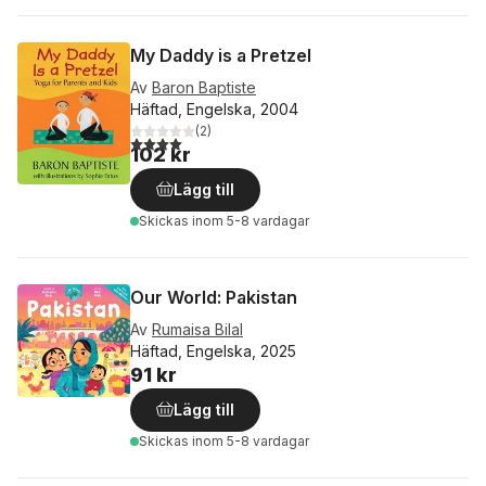
My Daddy is a Pretzel
Av
Baron Baptiste
Häftad, Engelska, 2004
(
2
)
4,0
utav 5 stjärnor. Totalt antal röster:
102 kr
Lägg till
Skickas
inom 5-8 vardagar
Our World: Pakistan
Av
Rumaisa Bilal
Häftad, Engelska, 2025
91 kr
Lägg till
Skickas
inom 5-8 vardagar