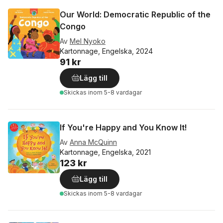
Our World: Democratic Republic of the
Congo
Av
Mel Nyoko
Kartonnage, Engelska, 2024
91 kr
Lägg till
Skickas
inom 5-8 vardagar
If You're Happy and You Know It!
Av
Anna McQuinn
Kartonnage, Engelska, 2021
123 kr
Lägg till
Skickas
inom 5-8 vardagar