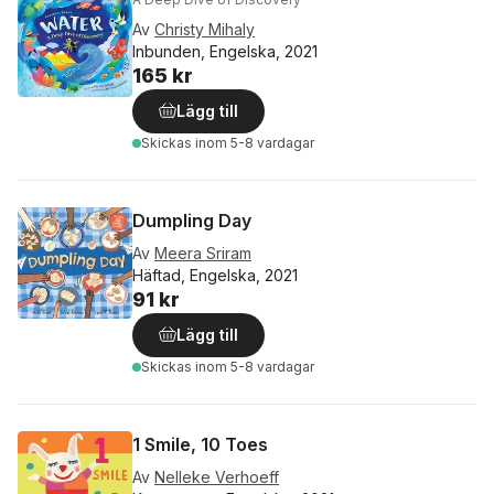
Av
Christy Mihaly
Inbunden, Engelska, 2021
165 kr
Lägg till
Skickas
inom 5-8 vardagar
Dumpling Day
Av
Meera Sriram
Häftad, Engelska, 2021
91 kr
Lägg till
Skickas
inom 5-8 vardagar
1 Smile, 10 Toes
Av
Nelleke Verhoeff