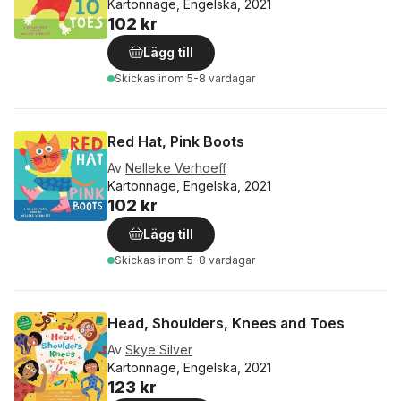
Kartonnage, Engelska, 2021
102 kr
Lägg till
Skickas
inom 5-8 vardagar
Red Hat, Pink Boots
Av
Nelleke Verhoeff
Kartonnage, Engelska, 2021
102 kr
Lägg till
Skickas
inom 5-8 vardagar
Head, Shoulders, Knees and Toes
Av
Skye Silver
Kartonnage, Engelska, 2021
123 kr