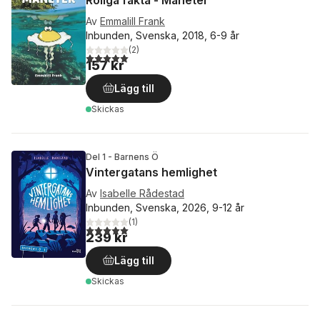
Roliga fakta - Maneter
Av
Emmalill Frank
Inbunden, Svenska, 2018, 6-9 år
(
2
)
5,0
utav 5 stjärnor. Totalt antal röster:
157 kr
Lägg till
Skickas
Del 1 - Barnens Ö
Vintergatans hemlighet
Av
Isabelle Rådestad
Inbunden, Svenska, 2026, 9-12 år
(
1
)
5,0
utav 5 stjärnor. Totalt antal röster:
239 kr
Lägg till
Skickas