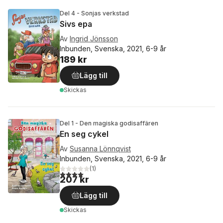
Del 4 - Sonjas verkstad
Sivs epa
Av
Ingrid Jönsson
Inbunden, Svenska, 2021, 6-9 år
189 kr
Lägg till
Skickas
Del 1 - Den magiska godisaffären
En seg cykel
Av
Susanna Lönnqvist
Inbunden, Svenska, 2021, 6-9 år
(
1
)
4,0
utav 5 stjärnor. Totalt antal röster:
207 kr
Lägg till
Skickas