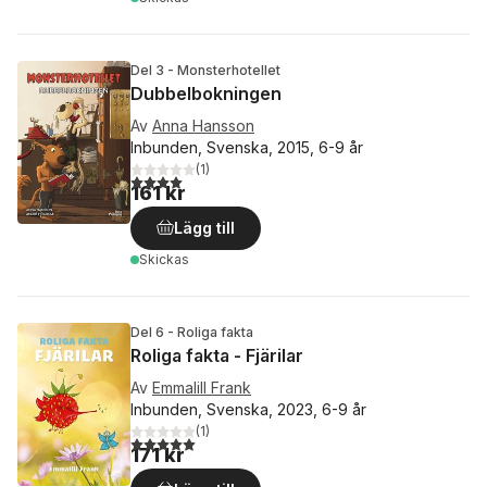
Del 3 - Monsterhotellet
Dubbelbokningen
Av
Anna Hansson
Inbunden, Svenska, 2015, 6-9 år
(
1
)
4,0
utav 5 stjärnor. Totalt antal röster:
161 kr
Lägg till
Skickas
Del 6 - Roliga fakta
Roliga fakta - Fjärilar
Av
Emmalill Frank
Inbunden, Svenska, 2023, 6-9 år
(
1
)
5,0
utav 5 stjärnor. Totalt antal röster:
171 kr