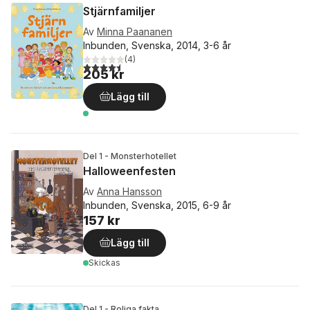
Stjärnfamiljer
Av
Minna Paananen
Inbunden, Svenska, 2014, 3-6 år
(
4
)
4,5
utav 5 stjärnor. Totalt antal röster:
205 kr
Lägg till
Del 1 - Monsterhotellet
Halloweenfesten
Av
Anna Hansson
Inbunden, Svenska, 2015, 6-9 år
157 kr
Lägg till
Skickas
Del 1 - Roliga fakta