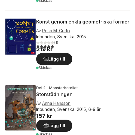
Skickas
Konst genom enkla geometriska former
Av
Rosa M. Curto
Inbunden, Svenska, 2015
(
1
)
5,0
utav 5 stjärnor. Totalt antal röster:
219 kr
Lägg till
Skickas
Del 2 - Monsterhotellet
Storstädningen
Av
Anna Hansson
Inbunden, Svenska, 2015, 6-9 år
157 kr
Lägg till
Skickas