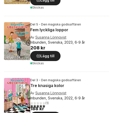
Lägg till
Skickas
Del 5 - Den magiska godisaffären
Fem lyckliga loppor
Av
Susanna Lönnqvist
Inbunden, Svenska, 2023, 6-9 år
208 kr
Lägg till
Skickas
Del 3 - Den magiska godisaffären
Tre knasiga kolor
Av
Susanna Lönnqvist
Inbunden, Svenska, 2022, 6-9 år
(
1
)
5,0
utav 5 stjärnor. Totalt antal röster:
188 kr