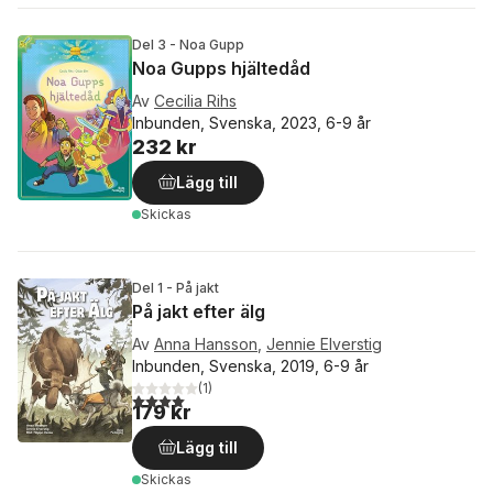
Del 3 - Noa Gupp
Noa Gupps hjältedåd
Av
Cecilia Rihs
Inbunden, Svenska, 2023, 6-9 år
232 kr
Lägg till
Skickas
Del 1 - På jakt
På jakt efter älg
Av
Anna Hansson
,
Jennie Elverstig
Inbunden, Svenska, 2019, 6-9 år
(
1
)
4,0
utav 5 stjärnor. Totalt antal röster:
179 kr
Lägg till
Skickas