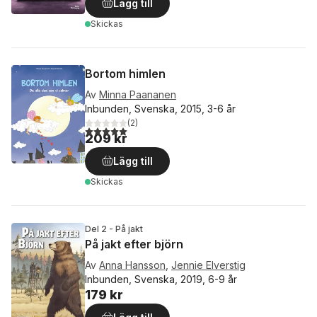
Lägg till
Skickas
Bortom himlen
Av
Minna Paananen
Inbunden, Svenska, 2015, 3-6 år
(
2
)
5,0
utav 5 stjärnor. Totalt antal röster:
209 kr
Lägg till
Skickas
Del 2 - På jakt
På jakt efter björn
Av
Anna Hansson
,
Jennie Elverstig
Inbunden, Svenska, 2019, 6-9 år
179 kr