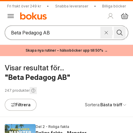
Fri frakt över 249 kr
•
Snabba leveranser
•
Billiga böcker
Skapa nya rutiner – hälsoböcker upp till 50% →
Visar resultat för...
"Beta Pedagog AB"
247
produkter
Filtrera
Sortera:
Bästa träff
Del 2 - Roliga fakta