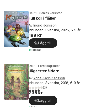
Del 11 - Sonjas verkstad
Full koll i fjällen
Av
Ingrid Jönsson
Inbunden, Svenska, 2025, 6-9 år
189 kr
Lägg till
Skickas
Del 1 - Forntidsglimtar
Jägarstenåldern
Av
Anna-Karin Karlsson
Inbunden, Svenska, 2018, 6-9 år
(
3
)
4,0
utav 5 stjärnor. Totalt antal röster:
238 kr
Lägg till