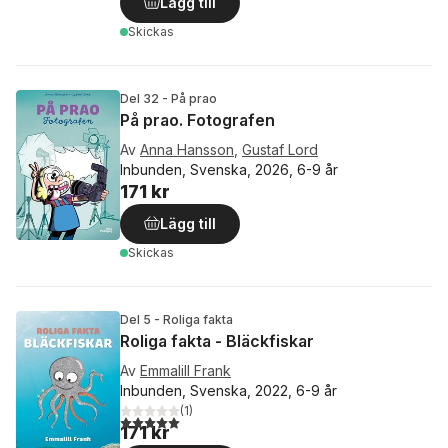
Lägg till
Skickas
Del 32 - På prao
På prao. Fotografen
Av
Anna Hansson
,
Gustaf Lord
Inbunden, Svenska, 2026, 6-9 år
171 kr
Lägg till
Skickas
Del 5 - Roliga fakta
Roliga fakta - Bläckfiskar
Av
Emmalill Frank
Inbunden, Svenska, 2022, 6-9 år
(
1
)
5,0
utav 5 stjärnor. Totalt antal röster:
171 kr