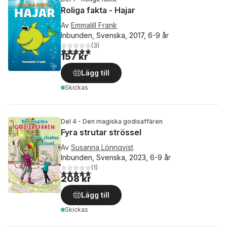
Roliga fakta - Hajar
Av
Emmalill Frank
Inbunden, Svenska, 2017, 6-9 år
(
3
)
5,0
utav 5 stjärnor. Totalt antal röster:
157 kr
Lägg till
Skickas
Del 4 - Den magiska godisaffären
Fyra strutar strössel
Av
Susanna Lönnqvist
Inbunden, Svenska, 2023, 6-9 år
(
1
)
5,0
utav 5 stjärnor. Totalt antal röster:
208 kr
Lägg till
Skickas