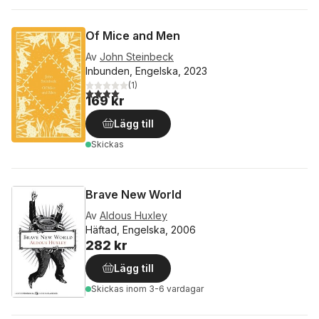
Of Mice and Men
Av
John Steinbeck
Inbunden, Engelska, 2023
(
1
)
4,0
utav 5 stjärnor. Totalt antal röster:
169 kr
Lägg till
Skickas
Brave New World
Av
Aldous Huxley
Häftad, Engelska, 2006
282 kr
Lägg till
Skickas
inom 3-6 vardagar