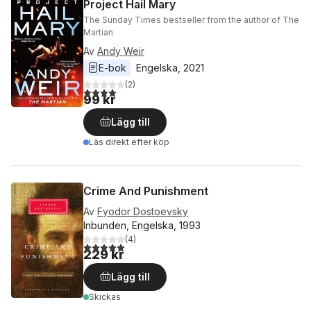
Project Hail Mary
The Sunday Times bestseller from the author of The
Martian
Av
Andy Weir
E-bok
Engelska
, 
2021
(
2
)
4,0
utav 5 stjärnor. Totalt antal röster:
99 kr
Lägg till
Läs direkt efter köp
Crime And Punishment
Av
Fyodor Dostoevsky
Inbunden, Engelska, 1993
(
4
)
5,0
utav 5 stjärnor. Totalt antal röster:
229 kr
Lägg till
Skickas