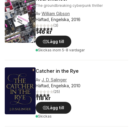
The groundbreaking cyberpunk thriller
Av
William Gibson
Häftad, Engelska, 2016
(
3
)
4,7
utav 5 stjärnor. Totalt antal röster:
146 kr
Lägg till
Skickas
inom 5-8 vardagar
Catcher in the Rye
Av
J. D. Salinger
Häftad, Engelska, 2010
(
25
)
3,9
utav 5 stjärnor. Totalt antal röster:
118 kr
Lägg till
Skickas