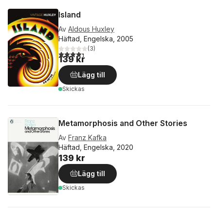
Island
Av
Aldous Huxley
Häftad, Engelska, 2005
(
3
)
4,3
utav 5 stjärnor. Totalt antal röster:
139 kr
Lägg till
Skickas
Metamorphosis and Other Stories
Av
Franz Kafka
Häftad, Engelska, 2020
139 kr
Lägg till
Skickas