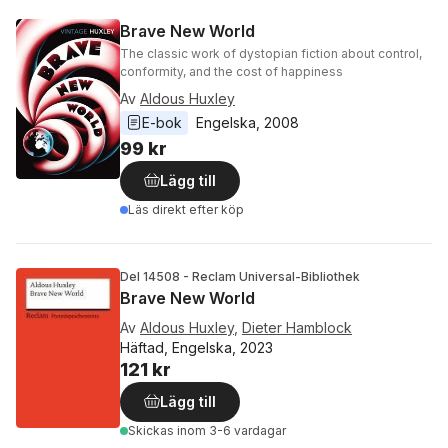
Brave New World
The classic work of dystopian fiction about control,
conformity, and the cost of happiness
Av
Aldous Huxley
E-bok
Engelska
, 
2008
99 kr
Lägg till
Läs direkt efter köp
Del 14508 - Reclam Universal-Bibliothek
Brave New World
Av
Aldous Huxley
,
Dieter Hamblock
Häftad, Engelska, 2023
121 kr
Lägg till
Skickas
inom 3-6 vardagar