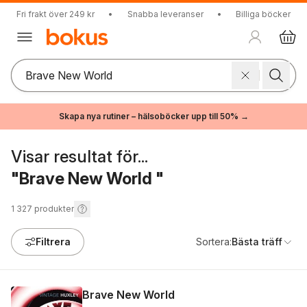
Fri frakt över 249 kr
•
Snabba leveranser
•
Billiga böcker
Skapa nya rutiner – hälsoböcker upp till 50% →
Visar resultat för...
"Brave New World "
1 327
produkter
Filtrera
Sortera:
Bästa träff
Brave New World