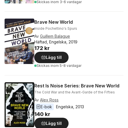
Skickas
inom 3-6 vardagar
Brave New World
Inside Pochettino's Spurs
Av
Guillem Balague
Häftad, Engelska, 2019
172 kr
Lägg till
Skickas
inom 5-8 vardagar
Rest Is Noise Series: Brave New World
The Cold War and the Avant-Garde of the Fifties
Av
Alex Ross
E-bok
Engelska
, 
2013
140 kr
Lägg till