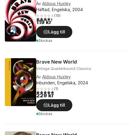
Av
Aldous Huxley
Häftad, Engelska, 2004
(
19
)
4,4
utav 5 stjärnor. Totalt antal röster:
119 kr
Lägg till
Skickas
Brave New World
Vintage Quarterbound Classics
Av
Aldous Huxley
Inbunden, Engelska, 2024
(
1
)
5,0
utav 5 stjärnor. Totalt antal röster:
229 kr
Lägg till
Skickas