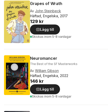
Grapes of Wrath
Av
John Steinbeck
Häftad, Engelska, 2017
129 kr
Lägg till
Skickas
inom 5-8 vardagar
Neuromancer
The Best of the SF Masterworks
Av
William Gibson
Häftad, Engelska, 2022
146 kr
Lägg till
Skickas
inom 5-8 vardagar