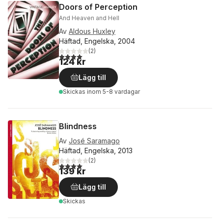
Doors of Perception
And Heaven and Hell
Av
Aldous Huxley
Häftad, Engelska, 2004
(
2
)
4,0
utav 5 stjärnor. Totalt antal röster:
124 kr
Lägg till
Skickas
inom 5-8 vardagar
Blindness
Av
José Saramago
Häftad, Engelska, 2013
(
2
)
4,0
utav 5 stjärnor. Totalt antal röster:
139 kr
Lägg till
Skickas