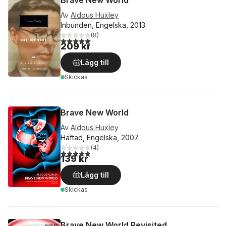
Brave New World
Av
Aldous Huxley
Inbunden, Engelska, 2013
(
8
)
5,0
utav 5 stjärnor. Totalt antal röster:
209 kr
Lägg till
Skickas
Brave New World
Av
Aldous Huxley
Häftad, Engelska, 2007
(
4
)
4,8
utav 5 stjärnor. Totalt antal röster:
139 kr
Lägg till
Skickas
Brave New World Revisited