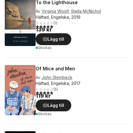
To the Lighthouse
Av
Virginia Woolf
,
Stella McNichol
Häftad, Engelska, 2019
(
1
)
5,0
utav 5 stjärnor. Totalt antal röster:
139 kr
Lägg till
Skickas
Of Mice and Men
Av
John Steinbeck
Häftad, Engelska, 2017
(
5
)
4,8
utav 5 stjärnor. Totalt antal röster:
119 kr
Lägg till
Skickas