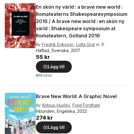
En skön ny värld : a brave new world :
Romateaterns Shakespearesymposium
2016 / A brave new world : en skön ny
värld : Shakespeare symposium at
Romateatern, Gotland 2016
Av
Fredrik Eriksson
,
Lotta Grut
m. fl.
Häftad, Svenska, 2017
55 kr
Lägg till
Skickas
Brave New World: A Graphic Novel
Av
Aldous Huxley
,
Fred Fordham
Inbunden, Engelska, 2022
274 kr
Lägg till