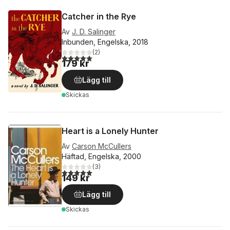
Catcher in the Rye
Av
J. D. Salinger
Inbunden, Engelska, 2018
(
2
)
5,0
utav 5 stjärnor. Totalt antal röster:
179 kr
Lägg till
Skickas
Heart is a Lonely Hunter
Av
Carson McCullers
Häftad, Engelska, 2000
(
3
)
5,0
utav 5 stjärnor. Totalt antal röster:
149 kr
Lägg till
Skickas