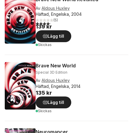
Av
Aldous Huxley
Häftad, Engelska, 2004
(
5
)
4,2
utav 5 stjärnor. Totalt antal röster:
139 kr
Lägg till
Skickas
Brave New World
Special 3D Edition
Av
Aldous Huxley
Häftad, Engelska, 2014
135 kr
Lägg till
Skickas
Neuromancer