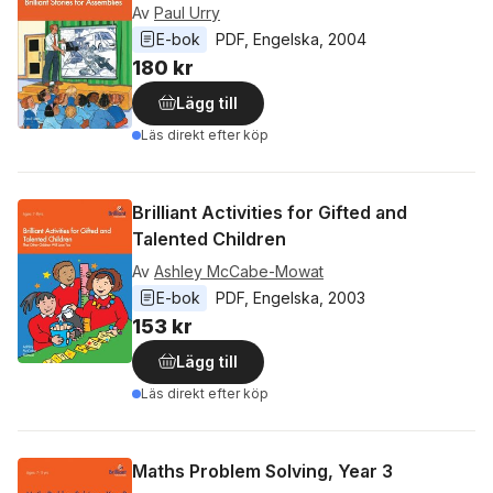
Av
Paul Urry
E-bok
PDF
, 
Engelska
, 
2004
180 kr
Lägg till
Läs direkt efter köp
Brilliant Activities for Gifted and
Talented Children
Av
Ashley McCabe-Mowat
E-bok
PDF
, 
Engelska
, 
2003
153 kr
Lägg till
Läs direkt efter köp
Maths Problem Solving, Year 3