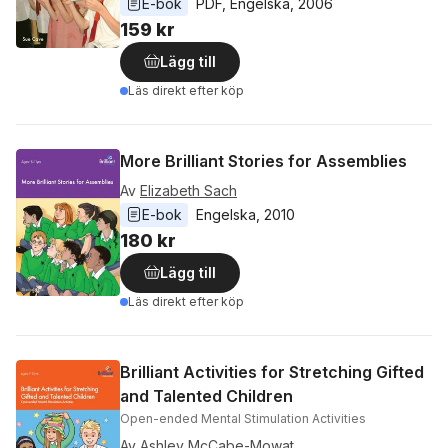
E-bok
PDF
, 
Engelska
, 
2006
159 kr
Lägg till
Läs direkt efter köp
More Brilliant Stories for Assemblies
Av
Elizabeth Sach
E-bok
Engelska
, 
2010
180 kr
Lägg till
Läs direkt efter köp
Brilliant Activities for Stretching Gifted
and Talented Children
Open-ended Mental Stimulation Activities
Av
Ashley McCabe-Mowat