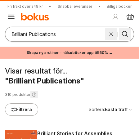
Fri frakt över 249 kr
•
Snabba leveranser
•
Billiga böcker
Skapa nya rutiner – hälsoböcker upp till 50% →
Visar resultat för...
"Brilliant Publications"
310
produkter
Filtrera
Sortera:
Bästa träff
Brilliant Stories for Assemblies