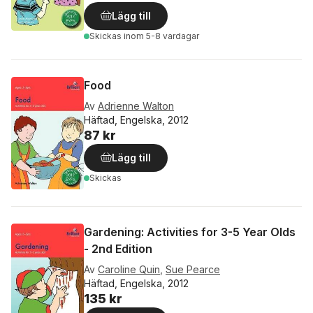
Lägg till
Skickas
inom 5-8 vardagar
Food
Av
Adrienne Walton
Häftad, Engelska, 2012
87 kr
Lägg till
Skickas
Gardening: Activities for 3-5 Year Olds
- 2nd Edition
Av
Caroline Quin
,
Sue Pearce
Häftad, Engelska, 2012
135 kr