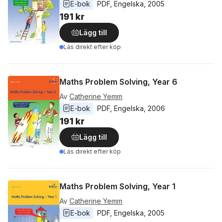
E-bok
PDF
, 
Engelska
, 
2005
191 kr
Lägg till
Läs direkt efter köp
Maths Problem Solving, Year 6
Av
Catherine Yemm
E-bok
PDF
, 
Engelska
, 
2006
191 kr
Lägg till
Läs direkt efter köp
Maths Problem Solving, Year 1
Av
Catherine Yemm
E-bok
PDF
, 
Engelska
, 
2005