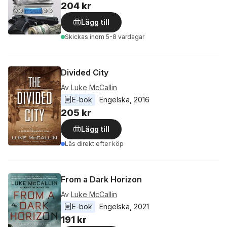
204 kr
Lägg till
Skickas
inom 5-8 vardagar
Divided City
Av
Luke McCallin
E-bok
Engelska
, 
2016
205 kr
Lägg till
Läs direkt efter köp
From a Dark Horizon
Av
Luke McCallin
E-bok
Engelska
, 
2021
191 kr