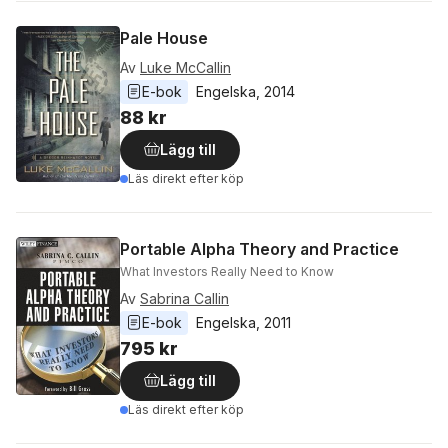
Pale House
Av
Luke McCallin
E-bok
Engelska
, 
2014
88 kr
Lägg till
Läs direkt efter köp
Portable Alpha Theory and Practice
What Investors Really Need to Know
Av
Sabrina Callin
E-bok
Engelska
, 
2011
795 kr
Lägg till
Läs direkt efter köp