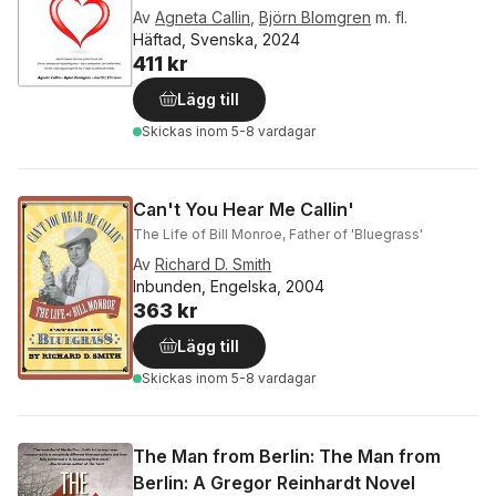
Av
Agneta Callin
,
Björn Blomgren
m. fl.
Häftad, Svenska, 2024
411 kr
Lägg till
Skickas
inom 5-8 vardagar
Can't You Hear Me Callin'
The Life of Bill Monroe, Father of 'Bluegrass'
Av
Richard D. Smith
Inbunden, Engelska, 2004
363 kr
Lägg till
Skickas
inom 5-8 vardagar
The Man from Berlin: The Man from
Berlin: A Gregor Reinhardt Novel