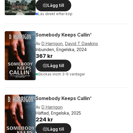
Lägg till
Läs direkt efter köp
Somebody Keeps Callin'
Av
D Harrigon
,
David T Dawkins
Inbunden, Engelska, 2024
367 kr
Lägg till
Skickas
inom 3-6 vardagar
Somebody Keeps Callin'
Av
D Harrigon
Häftad, Engelska, 2025
224 kr
Lägg till