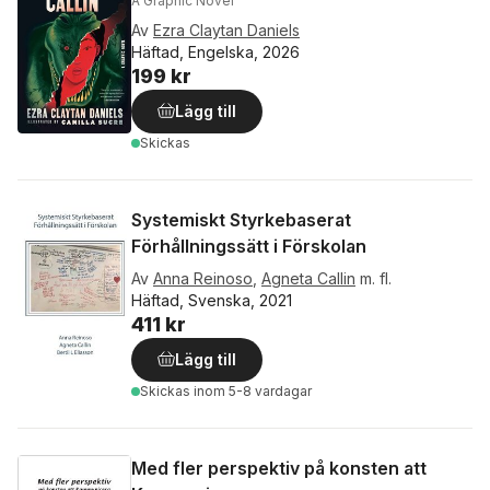
A Graphic Novel
Av
Ezra Claytan Daniels
Häftad, Engelska, 2026
199 kr
Lägg till
Skickas
Systemiskt Styrkebaserat
Förhållningssätt i Förskolan
Av
Anna Reinoso
,
Agneta Callin
m. fl.
Häftad, Svenska, 2021
411 kr
Lägg till
Skickas
inom 5-8 vardagar
Med fler perspektiv på konsten att