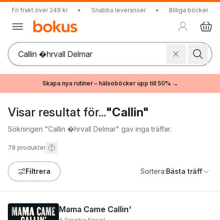
Fri frakt över 249 kr
•
Snabba leveranser
•
Billiga böcker
Skapa nya rutiner – hälsoböcker upp till 50% →
Visar resultat för...
"Callin"
Sökningen "Callin �hrvall Delmar" gav inga träffar.
78
produkter
Filtrera
Sortera:
Bästa träff
Mama Came Callin'