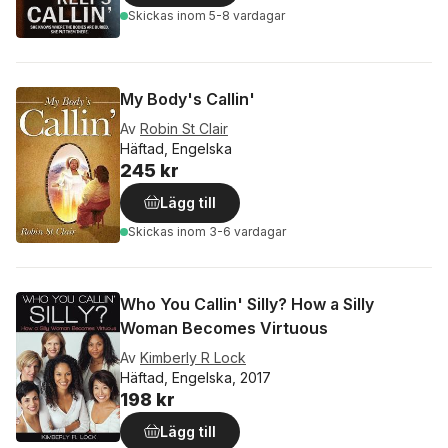
Skickas
inom 5-8 vardagar
My Body's Callin'
Av
Robin St Clair
Häftad, Engelska
245 kr
Lägg till
Skickas
inom 3-6 vardagar
Who You Callin' Silly? How a Silly
Woman Becomes Virtuous
Av
Kimberly R Lock
Häftad, Engelska, 2017
198 kr
Lägg till