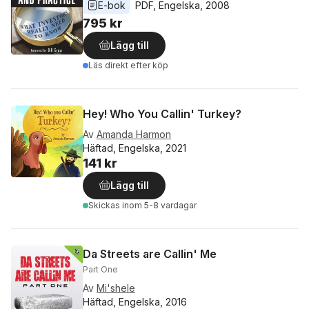
E-bok
PDF
, 
Engelska
, 
2008
795 kr
Lägg till
Läs direkt efter köp
Hey! Who You Callin' Turkey?
Av
Amanda Harmon
Häftad, Engelska, 2021
141 kr
Lägg till
Skickas
inom 5-8 vardagar
Da Streets are Callin' Me
Part One
Av
Mi'shele
Häftad, Engelska, 2016