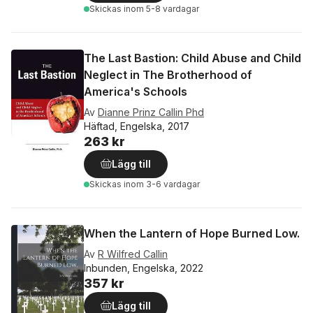
Skickas
inom 5-8 vardagar
The Last Bastion: Child Abuse and Child
Neglect in The Brotherhood of
America's Schools
Av
Dianne Prinz Callin Phd
Häftad, Engelska, 2017
263 kr
Lägg till
Skickas
inom 3-6 vardagar
When the Lantern of Hope Burned Low.
Av
R Wilfred Callin
Inbunden, Engelska, 2022
357 kr
Lägg till