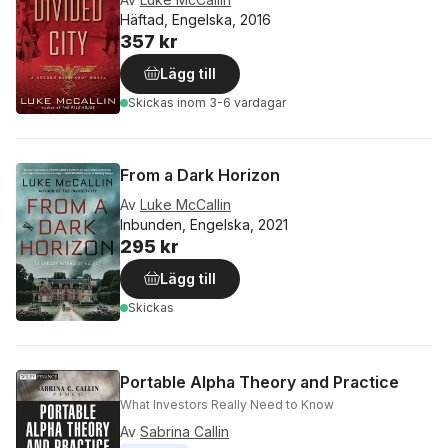
Häftad, Engelska, 2016
357 kr
Lägg till
Skickas
inom 3-6 vardagar
From a Dark Horizon
Av
Luke McCallin
Inbunden, Engelska, 2021
295 kr
Lägg till
Skickas
Portable Alpha Theory and Practice
What Investors Really Need to Know
Av
Sabrina Callin