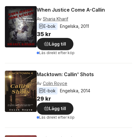
When Justice Come A-Callin
Av
Sharia Kharif
E-bok
Engelska
, 
2011
35 kr
Lägg till
Läs direkt efter köp
Macktown: Callin' Shots
Av
Colin Royce
E-bok
Engelska
, 
2014
29 kr
Lägg till
Läs direkt efter köp