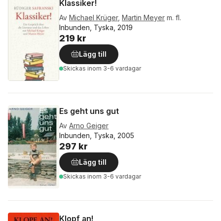
Klassiker!
Av
Michael Krüger
,
Martin Meyer
m. fl.
Inbunden, Tyska, 2019
219 kr
Lägg till
Skickas
inom 3-6 vardagar
Es geht uns gut
Av
Arno Geiger
Inbunden, Tyska, 2005
297 kr
Lägg till
Skickas
inom 3-6 vardagar
Klopf an!