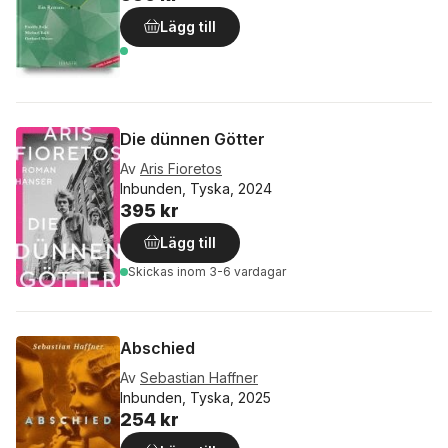
Lägg till
Die dünnen Götter
Av
Aris Fioretos
Inbunden, Tyska, 2024
395 kr
Lägg till
Skickas
inom 3-6 vardagar
Abschied
Av
Sebastian Haffner
Inbunden, Tyska, 2025
254 kr