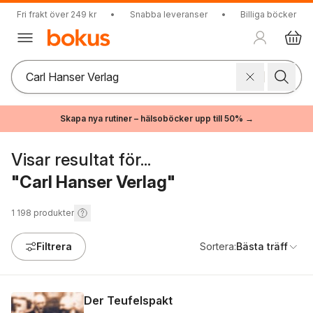
Fri frakt över 249 kr
•
Snabba leveranser
•
Billiga böcker
Skapa nya rutiner – hälsoböcker upp till 50% →
Visar resultat för...
"Carl Hanser Verlag"
1 198
produkter
Filtrera
Sortera:
Bästa träff
Der Teufelspakt