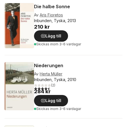
Die halbe Sonne
Av
Aris Fioretos
Inbunden, Tyska, 2013
210 kr
Lägg till
Skickas
inom 3-6 vardagar
Niederungen
Av
Herta Müller
Inbunden, Tyska, 2010
(
2
)
4,5
utav 5 stjärnor. Totalt antal röster:
284 kr
Lägg till
Skickas
inom 3-6 vardagar