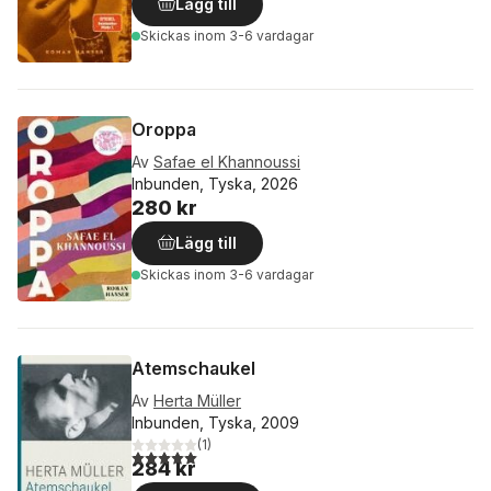
Lägg till
Skickas
inom 3-6 vardagar
Oroppa
Av
Safae el Khannoussi
Inbunden, Tyska, 2026
280 kr
Lägg till
Skickas
inom 3-6 vardagar
Atemschaukel
Av
Herta Müller
Inbunden, Tyska, 2009
(
1
)
5,0
utav 5 stjärnor. Totalt antal röster:
284 kr