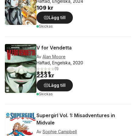
Häftad, Engelska, 2024
109 kr
Lägg till
Skickas
V for Vendetta
Av
Alan Moore
Häftad, Engelska, 2020
(
1
)
4,0
utav 5 stjärnor. Totalt antal röster:
223 kr
Lägg till
Skickas
Supergirl Vol. 1: Misadventures in
Midvale
Av
Sophie Campbell