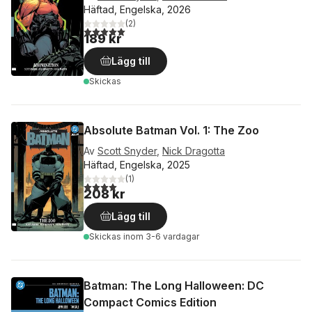
Häftad, Engelska, 2026
(
2
)
5,0
utav 5 stjärnor. Totalt antal röster:
189 kr
Lägg till
Skickas
Absolute Batman Vol. 1: The Zoo
Av
Scott Snyder
,
Nick Dragotta
Häftad, Engelska, 2025
(
1
)
4,0
utav 5 stjärnor. Totalt antal röster:
208 kr
Lägg till
Skickas
inom 3-6 vardagar
Batman: The Long Halloween: DC
Compact Comics Edition