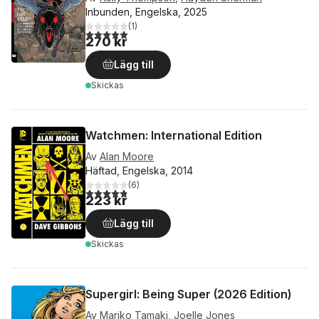
Inbunden, Engelska, 2025
(
1
)
5,0
utav 5 stjärnor. Totalt antal röster:
270 kr
Lägg till
Skickas
Watchmen: International Edition
Av
Alan Moore
Häftad, Engelska, 2014
(
6
)
4,8
utav 5 stjärnor. Totalt antal röster:
223 kr
Lägg till
Skickas
Supergirl: Being Super (2026 Edition)
Av
Mariko Tamaki
,
Joelle Jones