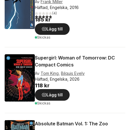
Av
Frank Miller
Häftad, Engelska, 2016
(
4
)
4,8
utav 5 stjärnor. Totalt antal röster:
185 kr
Lägg till
Skickas
Supergirl: Woman of Tomorrow: DC
Compact Comics
Av
Tom King
,
Bilquis Evely
Häftad, Engelska, 2026
118 kr
Lägg till
Skickas
Absolute Batman Vol. 1: The Zoo