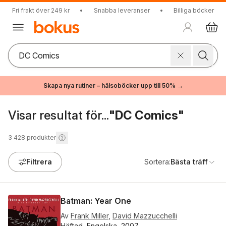
Fri frakt över 249 kr
•
Snabba leveranser
•
Billiga böcker
Skapa nya rutiner – hälsoböcker upp till 50% →
Visar resultat för...
"DC Comics"
3 428
produkter
Filtrera
Sortera:
Bästa träff
Batman: Year One
Av
Frank Miller
,
David Mazzucchelli
Häftad, Engelska, 2007