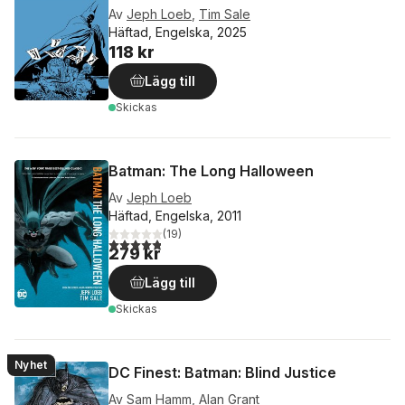
Av
Jeph Loeb
,
Tim Sale
Häftad, Engelska, 2025
118 kr
Lägg till
Skickas
Batman: The Long Halloween
Av
Jeph Loeb
Häftad, Engelska, 2011
(
19
)
4,8
utav 5 stjärnor. Totalt antal röster:
279 kr
Lägg till
Skickas
Nyhet
DC Finest: Batman: Blind Justice
Av
Sam Hamm
,
Alan Grant