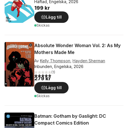
Häftad, Engelska, 2026
199 kr
Lägg till
Skickas
Absolute Wonder Woman Vol. 2: As My
Mothers Made Me
Av
Kelly Thompson
,
Hayden Sherman
Inbunden, Engelska, 2026
(
1
)
5,0
utav 5 stjärnor. Totalt antal röster:
279 kr
Lägg till
Skickas
Batman: Gotham by Gaslight: DC
Compact Comics Edition