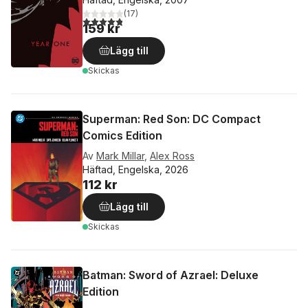
(
17
)
4,8
utav 5 stjärnor. Totalt antal röster:
159 kr
Lägg till
Skickas
Superman: Red Son: DC Compact
Comics Edition
Av
Mark Millar
,
Alex Ross
Häftad, Engelska, 2026
112 kr
Lägg till
Skickas
Batman: Sword of Azrael: Deluxe
Edition