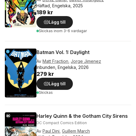
Häftad, Engelska, 2025
189 kr
Lägg till
Skickas
inom 3-6 vardagar
Batman Vol. 1: Daylight
Av
Matt Fraction
,
Jorge Jimenez
Inbunden, Engelska, 2026
279 kr
Lägg till
Skickas
Harley Quinn & the Gotham City Sirens
DC Compact Comics Edition
Av
Paul Dini
,
Guillem March