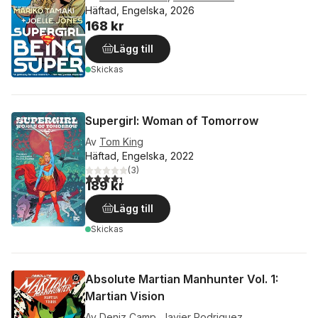
Häftad, Engelska, 2026
168 kr
Lägg till
Skickas
Supergirl: Woman of Tomorrow
Av
Tom King
Häftad, Engelska, 2022
(
3
)
4,3
utav 5 stjärnor. Totalt antal röster:
189 kr
Lägg till
Skickas
Absolute Martian Manhunter Vol. 1:
Martian Vision
Av
Deniz Camp
,
Javier Rodriguez