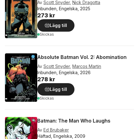
Av
Scott Snyder
,
Nick Dragotta
Inbunden, Engelska, 2025
273 kr
Lägg till
Skickas
Absolute Batman Vol. 2: Abomination
Av
Scott Snyder
,
Marcos Martin
Inbunden, Engelska, 2026
278 kr
Lägg till
Skickas
Batman: The Man Who Laughs
Av
Ed Brubaker
Häftad, Engelska, 2009