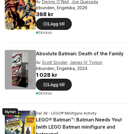
Av
Dennis O'Neil
,
Joe Quesada
Inbunden, Engelska, 2026
368 kr
Lägg till
Skickas
Absolute Batman: Death of the Family
Av
Scott Snyder
,
James IV Tynion
Inbunden, Engelska, 2024
1 028 kr
Lägg till
Skickas
Nyhet
Del 38 - LEGO® Minifigure Activity
LEGO® Batman™: Batman Needs You!
(with LEGO Batman minifigure and