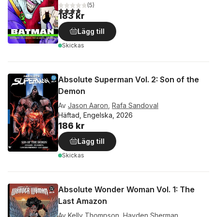
(
5
)
3,8
utav 5 stjärnor. Totalt antal röster:
183 kr
Lägg till
Skickas
Absolute Superman Vol. 2: Son of the
Demon
Av
Jason Aaron
,
Rafa Sandoval
Häftad, Engelska, 2026
186 kr
Lägg till
Skickas
Absolute Wonder Woman Vol. 1: The
Last Amazon
Av
Kelly Thompson
,
Hayden Sherman