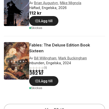
Av
Brian Augustyn
,
Mike Mignola
Häftad, Engelska, 2026
112 kr
Lägg till
Skickas
Fables: The Deluxe Edition Book
Sixteen
Av
Bill Willingham
,
Mark Buckingham
Inbunden, Engelska, 2024
(
1
)
5,0
utav 5 stjärnor. Totalt antal röster:
382 kr
Lägg till
Skickas