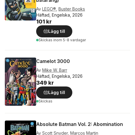
batarang)
Av
LEGO®
,
Buster Books
Häftad, Engelska, 2026
101 kr
Lägg till
Skickas
inom 5-8 vardagar
Camelot 3000
Av
Mike W. Barr
Häftad, Engelska, 2026
349 kr
Lägg till
Skickas
Absolute Batman Vol. 2: Abomination
Av
Scott Snyder
,
Marcos Martin