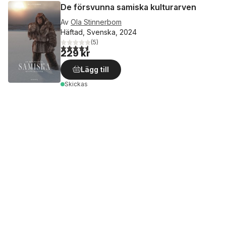
De försvunna samiska kulturarven
Av
Ola Stinnerbom
Häftad, Svenska, 2024
(
5
)
4,6
utav 5 stjärnor. Totalt antal röster:
229 kr
Lägg till
Skickas