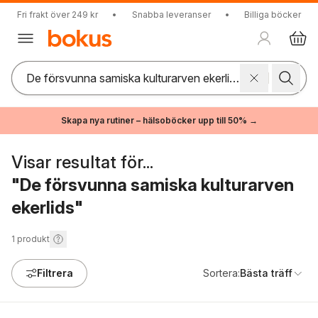
Fri frakt över 249 kr
•
Snabba leveranser
•
Billiga böcker
Skapa nya rutiner – hälsoböcker upp till 50% →
Visar resultat för...
"De försvunna samiska kulturarven
ekerlids"
1
produkt
Filtrera
Sortera:
Bästa träff