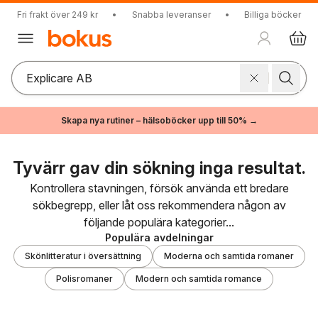
Fri frakt över 249 kr
•
Snabba leveranser
•
Billiga böcker
Skapa nya rutiner – hälsoböcker upp till 50% →
Tyvärr gav din sökning inga resultat.
Kontrollera stavningen, försök använda ett bredare
sökbegrepp, eller låt oss rekommendera någon av
följande populära kategorier...
Populära avdelningar
Skönlitteratur i översättning
Moderna och samtida romaner
Polisromaner
Modern och samtida romance