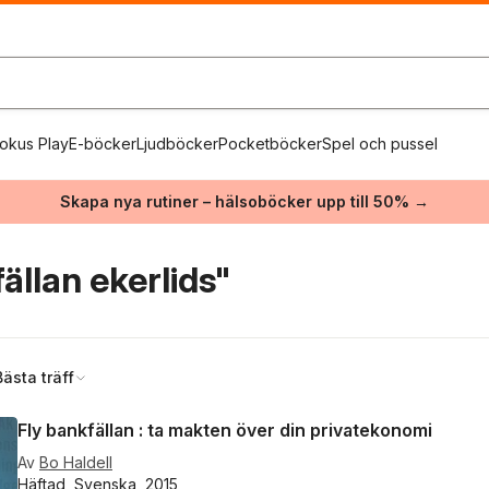
okus Play
E-böcker
Ljudböcker
Pocketböcker
Spel och pussel
Skapa nya rutiner – hälsoböcker upp till 50% →
ällan ekerlids"
Bästa träff
Fly bankfällan : ta makten över din privatekonomi
Av
Bo Haldell
Häftad, Svenska, 2015