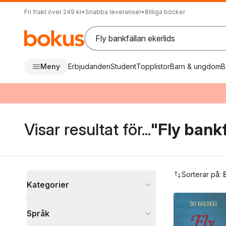
Fri frakt över 249 kr
•
Snabba leveranser
•
Billiga böcker
Meny
Erbjudanden
Student
Topplistor
Barn & ungdom
B
Visar resultat för...
"Fly bankf
Hoppa över filtreringsmeny
Sorterar på:
Kategorier
Böcker
Språk
Ekonomi och Ledarskap
1