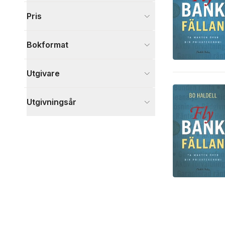
Visa fler
Pris
Visa fler
Bokformat
Utgivare
Utgivningsår