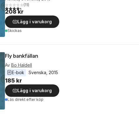
(
11
)
4,3
utav 5 stjärnor. Totalt antal röster:
208 kr
Lägg i varukorg
Skickas
Fly bankfällan
Av
Bo Haldell
E-bok
Svenska
, 
2015
185 kr
Lägg i varukorg
Läs direkt efter köp