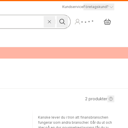
Kundservice
Företagskund?
2
produkter
Kanske lever du i tron att finansbranschen
fungerar som andra branscher. Går du ut och
äter på en dyr gourmetrestaurang får du ju