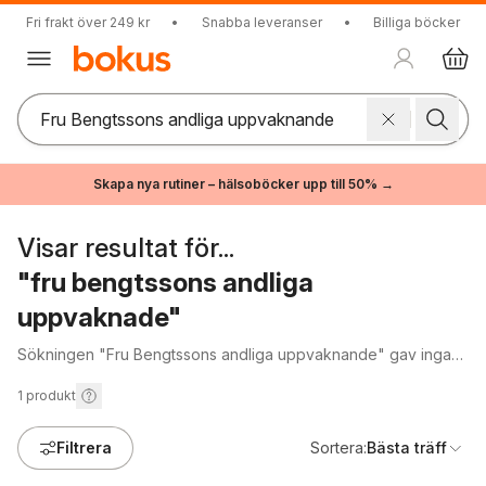
Fri frakt över 249 kr
•
Snabba leveranser
•
Billiga böcker
Skapa nya rutiner – hälsoböcker upp till 50% →
Visar resultat för...
"fru bengtssons andliga
uppvaknade"
Sökningen "Fru Bengtssons andliga uppvaknande" gav inga
träffar.
1
produkt
Filtrera
Sortera:
Bästa träff