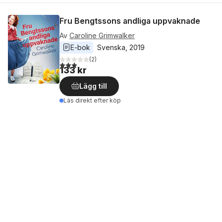
Fru Bengtssons andliga uppvaknade
Av
Caroline Grimwalker
E-bok
Svenska
, 
2019
(
2
)
3,0
utav 5 stjärnor. Totalt antal röster:
133 kr
Lägg till
Läs direkt efter köp