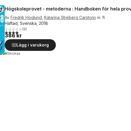
Högskoleprovet - metoderna : Handboken för hela pro
Av
Fredrik Höglund
,
Katarina Streberg Carstorp
m. fl.
Häftad, Svenska, 2018
(
9
)
4,0
utav 5 stjärnor. Totalt antal röster:
386 kr
Lägg i varukorg
Skickas