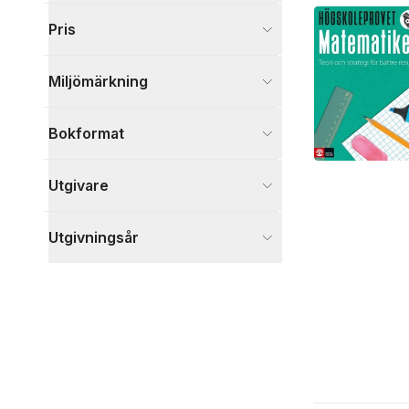
Visa fler
Pris
Visa fler
Miljömärkning
Bokformat
Utgivare
Utgivningsår