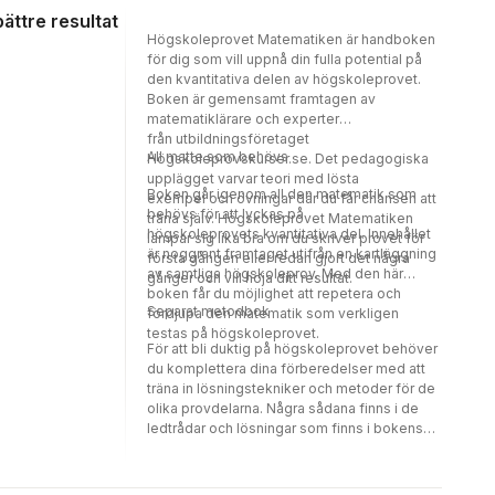
ättre resultat
Högskoleprovet Matematiken är handboken
för dig som vill uppnå din fulla potential på
den kvantitativa delen av högskoleprovet.
Boken är gemensamt framtagen av
matematiklärare och experter
från utbildningsföretaget
All matte som behövs
Högskoleprovskurser.se. Det pedagogiska
upplägget varvar teori med lösta
Boken går igenom all den matematik som
exempel och övningar där du får chansen att
behövs för att lyckas på
träna själv. Högskoleprovet Matematiken
högskoleprovets kvantitativa del. Innehållet
lämpar sig lika bra om du skriver provet för
är noggrant framtaget utifrån en kartläggning
första gången eller redan gjort det några
av samtliga högskoleprov. Med den här
gånger och vill höja ditt resultat.
boken får du möjlighet att repetera och
Separat metodbok
fördjupa den matematik som verkligen
testas på högskoleprovet.
För att bli duktig på högskoleprovet behöver
du komplettera dina förberedelser med att
träna in lösningstekniker och metoder för de
olika provdelarna. Några sådana finns i de
ledtrådar och lösningar som finns i bokens
facit. För att få en fördjupning i olika effektiva
lösningsmetoder rekommenderar vi även vår
bok Högskoleprovet –