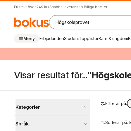
Fri frakt över 249 kr
•
Snabba leveranser
•
Billiga böcker
Meny
Erbjudanden
Student
Topplistor
Barn & ungdom
B
Visar resultat för...
"Högskol
Hoppa över filtreringsmeny
Filtrerar på:
Kategorier
Böcker
Sorterar på:
Språk
Läromedel
2