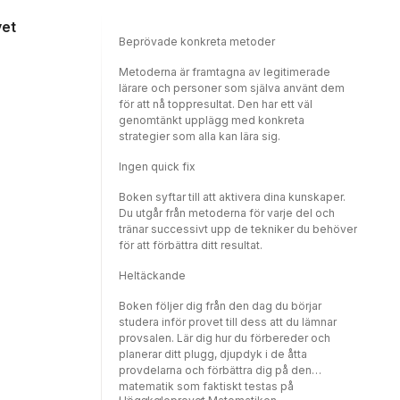
Metoderna: Handboken för hela provet.
vet
Beprövade konkreta metoder
Metoderna är framtagna av legitimerade
lärare och personer som själva använt dem
för att nå toppresultat. Den har ett väl
genomtänkt upplägg med konkreta
strategier som alla kan lära sig.
Ingen quick fix
Boken syftar till att aktivera dina kunskaper.
Du utgår från metoderna för varje del och
tränar successivt upp de tekniker du behöver
för att förbättra ditt resultat.
Heltäckande
Boken följer dig från den dag du börjar
studera inför provet till dess att du lämnar
provsalen. Lär dig hur du förbereder och
planerar ditt plugg, djupdyk i de åtta
provdelarna och förbättra dig på den
matematik som faktiskt testas på