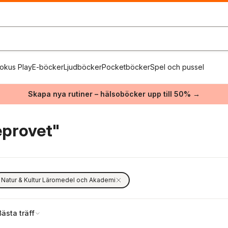
okus Play
E-böcker
Ljudböcker
Pocketböcker
Spel och pussel
Skapa nya rutiner – hälsoböcker upp till 50% →
eprovet"
Natur & Kultur Läromedel och Akademi
Bästa träff