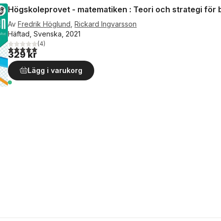
Högskoleprovet - matematiken : Teori och strategi för b
Av
Fredrik Höglund
,
Rickard Ingvarsson
Häftad, Svenska, 2021
(
4
)
5,0
utav 5 stjärnor. Totalt antal röster:
329 kr
Lägg i varukorg