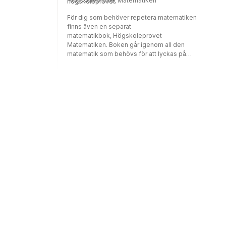
Högskoleprovet Matematiken
högskoleprovet.
För dig som behöver repetera matematiken
finns även en separat
matematikbok, Högskoleprovet
Matematiken. Boken går igenom all den
matematik som behövs för att lyckas på
högskoleprovets kvantitativa del. Innehållet
är noggrant framtaget utifrån en kartläggning
av samtliga högskoleprov.