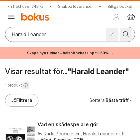
Fri frakt över 249 kr
•
Snabba leveranser
•
Billiga böcker
Skapa nya rutiner – hälsoböcker upp till 50% →
Visar resultat för...
"Harald Leander"
1
produkt
Filtrera
Sortera:
Bästa träff
Vad en skådespelare gör
Av
Radu Penciulescu
,
Harald Leander
m. fl.
Häftad, Svenska, 2016