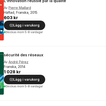
L'innovation réussie par la qualité
Av
Pierre Maillard
Häftad, Franska, 2015
603 kr
Lägg i varukorg
Skickas
inom 5-8 vardagar
sécurité des réseaux
Av
André Pérez
Franska, 2014
1 028 kr
Lägg i varukorg
Skickas
inom 5-8 vardagar