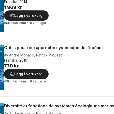
Franska, 2014
1 869 kr
Lägg i varukorg
Skickas
inom 5-8 vardagar
Outils pour une approche systémique de l'océan
Av
André Monaco
,
Patrick Prouzet
Franska, 2016
770 kr
Lägg i varukorg
Skickas
inom 5-8 vardagar
Diversité et fonctions de systèmes écologiques marin
Av
André Monaco
,
Patrick Prouzet