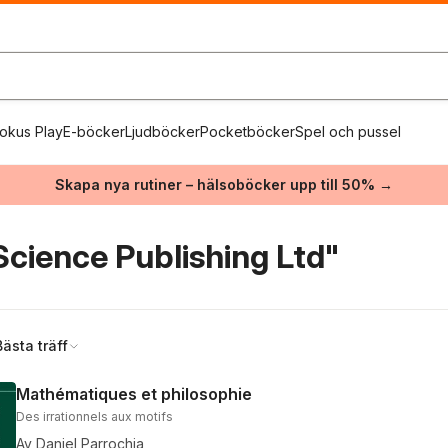
okus Play
E-böcker
Ljudböcker
Pocketböcker
Spel och pussel
Skapa nya rutiner – hälsoböcker upp till 50% →
cience Publishing Ltd"
Bästa träff
Mathématiques et philosophie
Des irrationnels aux motifs
Av
Daniel Parrochia