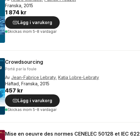
Franska, 2015
1 874 kr
Lägg i varukorg
Skickas
inom 5-8 vardagar
Crowdsourcing
Porté par la foule
Av
Jean-Fabrice Lebraty
,
Katia Lobre-Lebraty
Häftad, Franska, 2015
457 kr
Lägg i varukorg
Skickas
inom 5-8 vardagar
Mise en oeuvre des normes CENELEC 50128 et IEC 62