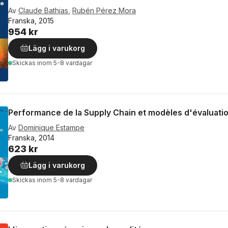
Av
Claude Bathias
,
Rubén Pérez Mora
Franska, 2015
954 kr
Lägg i varukorg
Skickas
inom 5-8 vardagar
Performance de la Supply Chain et modèles d'évaluati
Av
Dominique Estampe
Franska, 2014
623 kr
Lägg i varukorg
Skickas
inom 5-8 vardagar