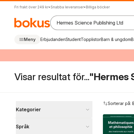
Fri frakt över 249 kr
•
Snabba leveranser
•
Billiga böcker
Meny
Erbjudanden
Student
Topplistor
Barn & ungdom
B
Visar resultat för...
"Hermes S
Hoppa över filtreringsmeny
Sorterar på:
Kategorier
Böcker
Språk
Naturvetenskap och teknik
2