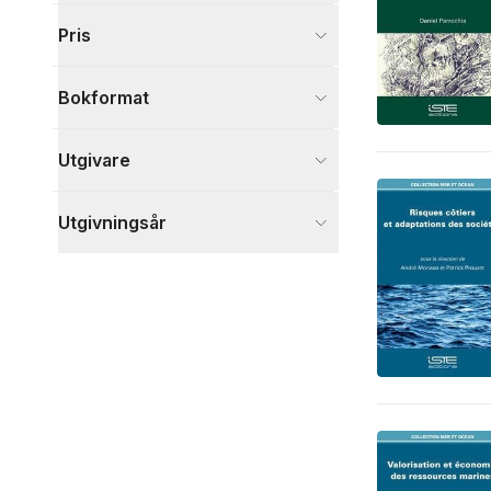
Visa fler
Pris
Visa fler
Bokformat
Utgivare
Utgivningsår