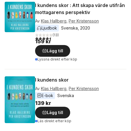
I kundens skor : Att skapa värde utifrån
mottagarens perspektiv
Av
Klas Hallberg
,
Per Kristensson
Ljudbok
Svenska
, 
2020
(
13
)
4,5
utav 5 stjärnor. Totalt antal röster:
159 kr
Lägg till
Lyssna direkt efter köp
I kundens skor
Av
Klas Hallberg
,
Per Kristensson
E-bok
Svenska
139 kr
Lägg till
Läs direkt efter köp