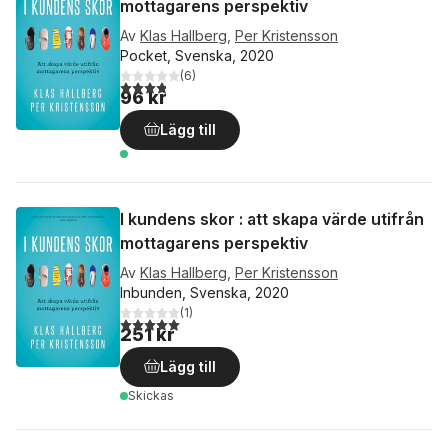
mottagarens perspektiv
Av
Klas Hallberg
,
Per Kristensson
Pocket, Svenska, 2020
(
6
)
3,8
utav 5 stjärnor. Totalt antal röster:
96 kr
Lägg till
I kundens skor : att skapa värde utifrån
mottagarens perspektiv
Av
Klas Hallberg
,
Per Kristensson
Inbunden, Svenska, 2020
(
1
)
5,0
utav 5 stjärnor. Totalt antal röster:
251 kr
Lägg till
Skickas