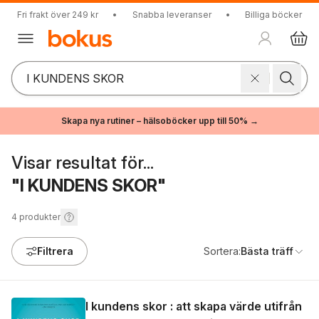
Fri frakt över 249 kr
•
Snabba leveranser
•
Billiga böcker
Skapa nya rutiner – hälsoböcker upp till 50% →
Visar resultat för...
"I KUNDENS SKOR"
4
produkter
Filtrera
Sortera:
Bästa träff
I kundens skor : att skapa värde utifrån