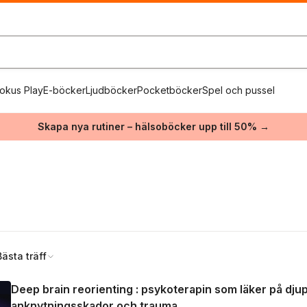
okus Play
E-böcker
Ljudböcker
Pocketböcker
Spel och pussel
Skapa nya rutiner – hälsoböcker upp till 50% →
Bästa träff
Deep brain reorienting : psykoterapin som läker på djup
anknytningsskador och trauma