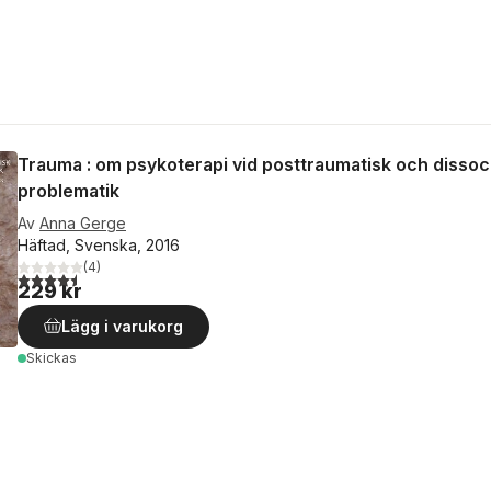
Trauma : om psykoterapi vid posttraumatisk och dissoci
problematik
Av
Anna Gerge
Häftad, Svenska, 2016
(
4
)
4,5
utav 5 stjärnor. Totalt antal röster:
229 kr
Lägg i varukorg
Skickas