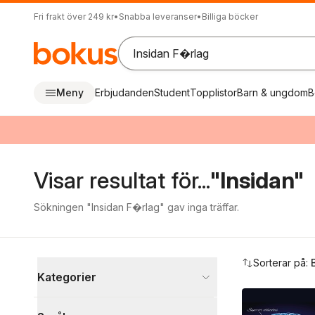
Fri frakt över 249 kr
•
Snabba leveranser
•
Billiga böcker
Meny
Erbjudanden
Student
Topplistor
Barn & ungdom
B
Visar resultat för...
"Insidan"
Sökningen "Insidan F�rlag" gav inga träffar.
Hoppa över filtreringsmeny
Sorterar på:
Kategorier
Böcker