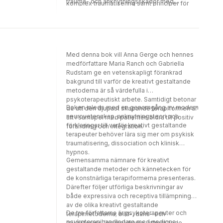
trauma- och anknytningsskador med
komplex traumatisering samt principer för
metoder som når förspråkliga nivåer.
den behandlingen. Hur anknytningsskador
påverkar människors integrativa kapacitet
och därefter kan flätas samman med
ytterligare traumatisering kommer att
belysas. Vikten av att nå och reglera på
Med denna bok vill Anna Gerge och hennes
förspråklig nivå i behandlingsarbetet
medförfattare Maria Ranch och Gabriella
betonas. Exempel ges med utvidgade
Rudstam ge en vetenskapligt förankrad
EMDR-protokoll, klinisk hypnos och
bakgrund till varför de kreativt gestaltande
relationellt psykodynamiskt
metoderna är så värdefulla i
behandlingsarbete.
psykoterapeutiskt arbete. Samtidigt betonar
Boken inleds med en genomgång av modern
de att den djupast skapande terapiformen är
neurovetenskap, anknytningsteori och
att i samspel med patienten bidra till positiv
förklaringar till varför kreativt gestaltande
förändring och integration.
terapeuter behöver lära sig mer om psykisk
traumatisering, dissociation och klinisk
hypnos.
Gemensamma nämnare för kreativt
gestaltande metoder och kännetecken för
de konstnärliga terapiformerna presenteras.
Därefter följer utförliga beskrivningar av
både expressiva och receptiva tillämpningar
av de olika kreativt gestaltande
De tre författarna är psykoterapeuter och
terapimetoderna; bild-, dans- och
psykoterapihandledare med gedigna
musikterapi, (psyko)drama, uttryckande