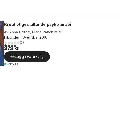
Kreativt gestaltande psykoterapi
Av
Anna Gerge
,
Maria Ranch
m. fl.
Inbunden, Svenska, 2010
(
2
)
4,0
utav 5 stjärnor. Totalt antal röster:
272 kr
Lägg i varukorg
Skickas