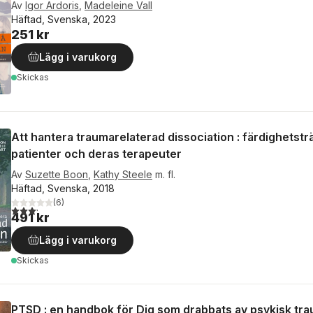
Av
Igor Ardoris
,
Madeleine Vall
Häftad, Svenska, 2023
251 kr
Lägg i varukorg
Skickas
Att hantera traumarelaterad dissociation : färdighetstr
patienter och deras terapeuter
Av
Suzette Boon
,
Kathy Steele
m. fl.
Häftad, Svenska, 2018
(
6
)
3,2
utav 5 stjärnor. Totalt antal röster:
491 kr
Lägg i varukorg
Skickas
PTSD : en handbok för Dig som drabbats av psykisk tra