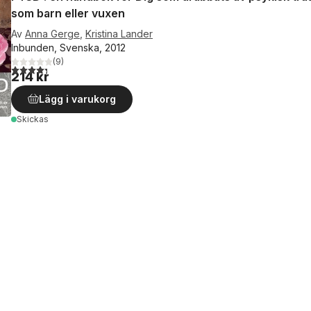
som barn eller vuxen
Av
Anna Gerge
,
Kristina Lander
Inbunden, Svenska, 2012
(
9
)
4,3
utav 5 stjärnor. Totalt antal röster:
214 kr
Lägg i varukorg
Skickas