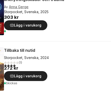
Av
Anna Gerge
Storpocket, Svenska, 2025
303 kr
Lägg i varukorg
Tillbaka till nutid
Storpocket, Svenska, 2024
(
1
)
4,0
utav 5 stjärnor. Totalt antal röster:
272 kr
Lägg i varukorg
Skickas