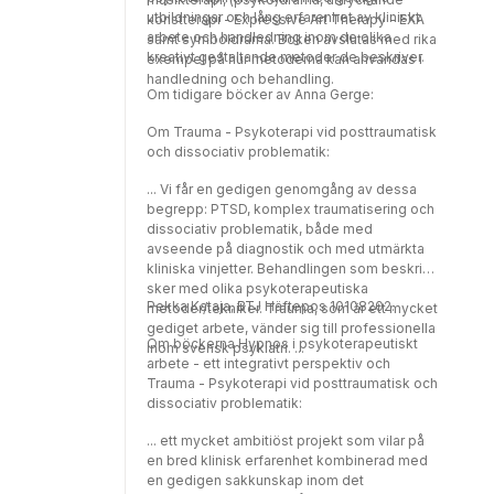
utbildningar och lång erfarenhet av kliniskt
konstterapi - Expressive Art Therapy - EXA
arbete och handledning inom de olika
samt symboldrama. Boken avslutas med rika
kreativt gestaltande metoder de beskriver.
exempel på hur metoderna kan användas i
handledning och behandling.
Om tidigare böcker av Anna Gerge:
Om Trauma - Psykoterapi vid posttraumatisk
och dissociativ problematik:
... Vi får en gedigen genomgång av dessa
begrepp: PTSD, komplex traumatisering och
dissociativ problematik, både med
avseende på diagnostik och med utmärkta
kliniska vinjetter. Behandlingen som beskrivs
sker med olika psykoterapeutiska
Pekka Kataja, BTJ Häftepos 10108202.
metoder/tekniker. Trauma, som är ett mycket
gediget arbete, vänder sig till professionella
Om böckerna Hypnos i psykoterapeutiskt
inom svensk psykiatri. ...
arbete - ett integrativt perspektiv och
Trauma - Psykoterapi vid posttraumatisk och
dissociativ problematik:
... ett mycket ambitiöst projekt som vilar på
en bred klinisk erfarenhet kombinerad med
en gedigen sakkunskap inom det