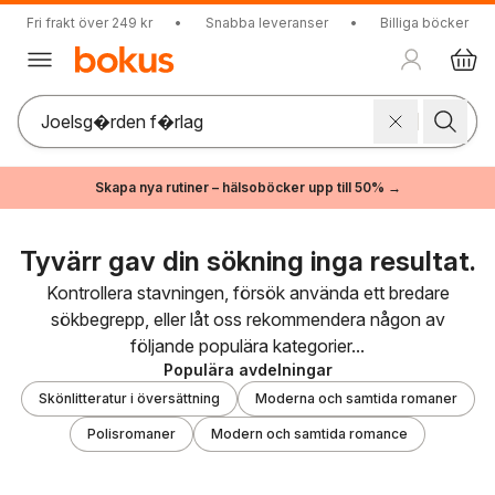
Fri frakt över 249 kr
•
Snabba leveranser
•
Billiga böcker
Skapa nya rutiner – hälsoböcker upp till 50% →
Tyvärr gav din sökning inga resultat.
Kontrollera stavningen, försök använda ett bredare
sökbegrepp, eller låt oss rekommendera någon av
följande populära kategorier...
Populära avdelningar
Skönlitteratur i översättning
Moderna och samtida romaner
Polisromaner
Modern och samtida romance