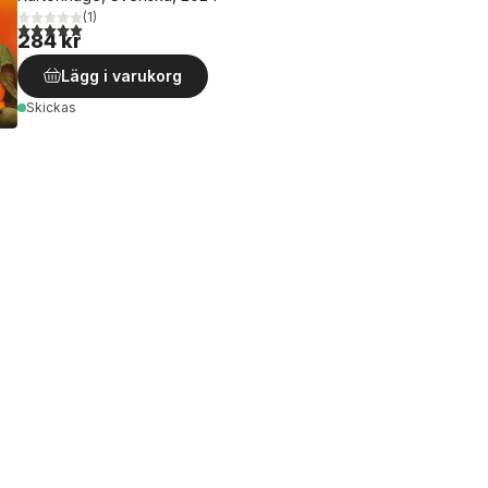
(
1
)
5,0
utav 5 stjärnor. Totalt antal röster:
284 kr
Lägg i varukorg
Skickas