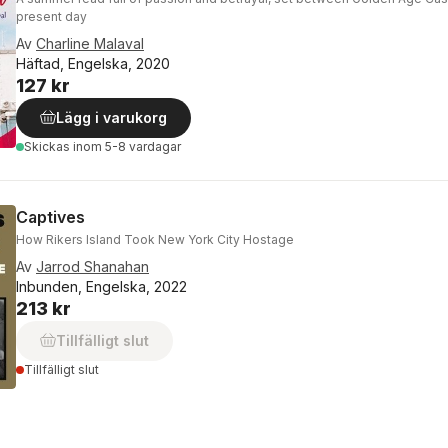
present day
Av
Charline Malaval
Häftad, Engelska, 2020
127 kr
Lägg i varukorg
Skickas
inom 5-8 vardagar
Captives
How Rikers Island Took New York City Hostage
Av
Jarrod Shanahan
Inbunden, Engelska, 2022
213 kr
Tillfälligt slut
Tillfälligt slut