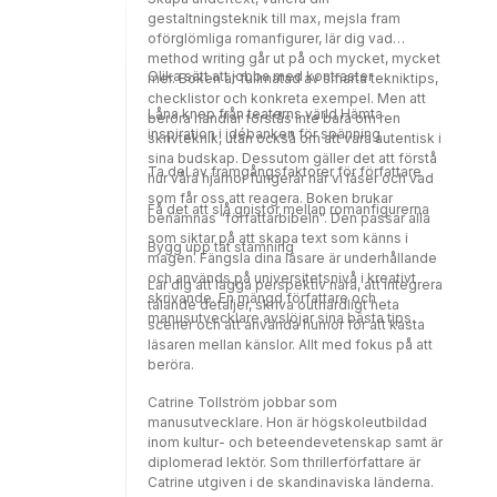
gestaltningsteknik till max, mejsla fram
oförglömliga romanfigurer, lär dig vad
method writing går ut på och mycket, mycket
Olika sätt att jobba med kontraster
mer. Boken är fullmatad av smarta tekniktips,
checklistor och konkreta exempel. Men att
Låna knep från teaterns värld Hämta
beröra handlar förstås inte bara om ren
inspiration i idébanken för spänning
skrivteknik, utan också om att vara autentisk i
sina budskap. Dessutom gäller det att förstå
Ta del av framgångsfaktorer för författare
hur våra hjärnor fungerar när vi läser och vad
som får oss att reagera. Boken brukar
Få det att slå gnistor mellan romanfigurerna
benämnas "författarbibeln". Den passar alla
som siktar på att skapa text som känns i
Bygg upp tät stämning
magen. Fängsla dina läsare är underhållande
och används på universitetsnivå i kreativt
Lär dig att lägga perspektiv nära, att integrera
skrivande. En mängd författare och
talande detaljer, skriva outhärdligt heta
manusutvecklare avslöjar sina bästa tips.
scener och att använda humor för att kasta
läsaren mellan känslor. Allt med fokus på att
beröra.
Catrine Tollström jobbar som
manusutvecklare. Hon är högskoleutbildad
inom kultur- och beteendevetenskap samt är
diplomerad lektör. Som thrillerförfattare är
Catrine utgiven i de skandinaviska länderna.