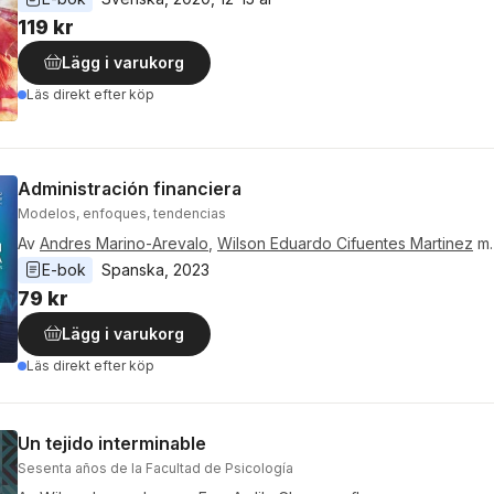
119 kr
Lägg i varukorg
Läs direkt efter köp
Administración financiera
Modelos, enfoques, tendencias
Av
Andres Marino-Arevalo
,
Wilson Eduardo Cifuentes Martinez
m. 
E-bok
Spanska
, 
2023
79 kr
Lägg i varukorg
Läs direkt efter köp
Un tejido interminable
Sesenta años de la Facultad de Psicología