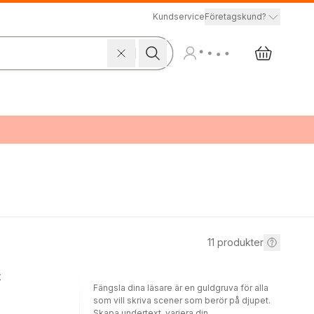
Kundservice
Företagskund?
11
produkter
t
Fängsla dina läsare är en guldgruva för alla
som vill skriva scener som berör på djupet.
Skapa undertext, variera din