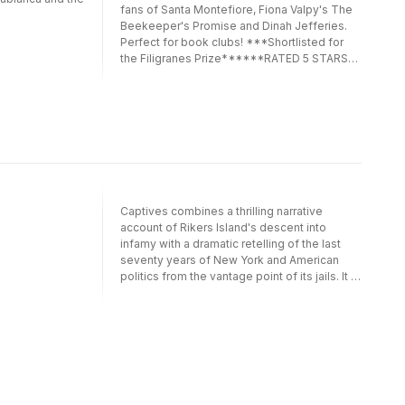
fans of Santa Montefiore, Fiona Valpy's The
Beekeeper's Promise and Dinah Jefferies.
Perfect for book clubs! ***Shortlisted for
the Filigranes Prize******RATED 5 STARS
BY REAL READERS***"I couldn't turn the
pages fast enough!" -5* Amazon review"A
story full of mysteries and romance, set
against the sumptuous backdrop of
Casablanca." -5* Amazon review"An
exceptional debut" -Les Livres d'Eve blog "A
novel full of warmth, emotions and
exoticism." -Le PopulaireTall, brilliant and
ambitious, eighteen-year-old sailor
Captives combines a thrilling narrative
Guillaume has the world at his feet when he
account of Rikers Island's descent into
steps onto the shores of Casablanca in April
infamy with a dramatic retelling of the last
1940. But his dreams of travelling the world
seventy years of New York and American
are cut short when he dies in a warship
politics from the vantage point of its jails. It is
explosion in the harbour of
a story of a crowded field of contending
Casablanca.Sixty-five years later in 2005, as
powers-city bureaucrats and unions, black
Loubna fights to open a cinema in the
power activists and correction offices,
bustling harbourside city, the young woman
crooked cops and elected leaders- struggle
discovers the mystery of the sailor from
for the right to run our cities, a story that
Casablanca . . . and a suitcase full of her
culminates in the triumph of of the twin
grandfather Guillaume's love letters. But
figures we today call neoliberalism and mass
could it be that the boy everyone has