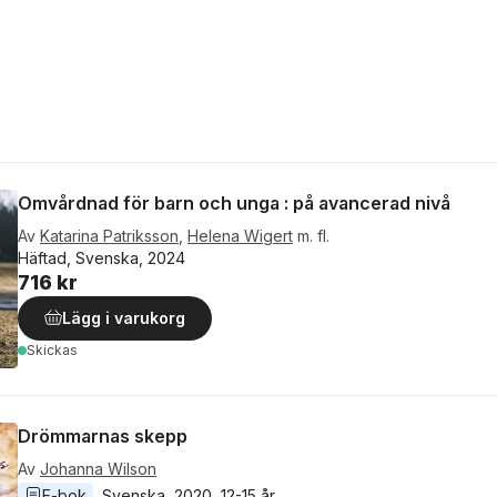
Omvårdnad för barn och unga : på avancerad nivå
Av
Katarina Patriksson
,
Helena Wigert
m. fl.
Häftad, Svenska, 2024
716 kr
Lägg i varukorg
Skickas
Drömmarnas skepp
Av
Johanna Wilson
E-bok
Svenska
, 
2020
, 
12-15 år