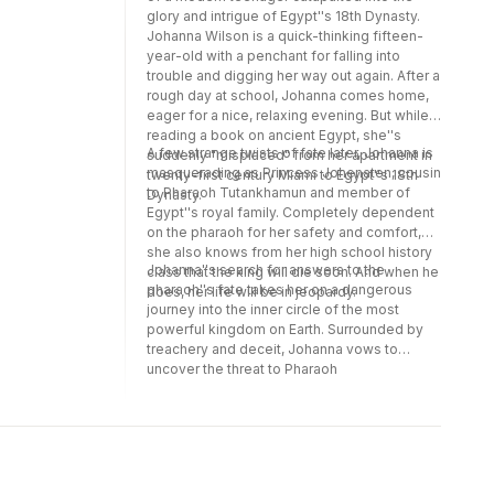
disciplina, la creación de un departamento
glory and intrigue of Egypt''s 18th Dynasty.
que integre las funciones sustantivas de
Johanna Wilson is a quick-thinking fifteen-
investigación, docencia y servicio, con los
year-old with a penchant for falling into
desafíos que ello implica, y la constitución
trouble and digging her way out again. After a
de programas de especialización, maestría y
rough day at school, Johanna comes home,
doctorado, para complejizar los niveles de
eager for a nice, relaxing evening. But while
formación y generar comprensiones
reading a book on ancient Egypt, she''s
disciplinares más profundas, el nacimiento
A few strange twists of fate later, Johanna is
suddenly "misplaced" from her apartment in
de un centro de atención psicológica
masquerading as Princess Johenaten, cousin
twenty-first century Miami to Egypt''s 18th
universitario y de la Cátedra Internacional
to Pharaoh Tutankhamun and member of
Dynasty.
Ignacio Martín-Baró, que integran los
Egypt''s royal family. Completely dependent
propósitos de los programas de psicología,
on the pharaoh for her safety and comfort,
responden a una trayectoria de apuestas
she also knows from her high school history
vanguardistas que se reflejan en la historia
Johanna''s search for answers to the
class that the king will die soon. And when he
escrita que trasciende en las publicaciones
pharaoh''s fate takes her on a dangerous
does, her life will be in jeopardy.
de la Facultad.
journey into the inner circle of the most
powerful kingdom on Earth. Surrounded by
treachery and deceit, Johanna vows to
uncover the threat to Pharaoh
Tutankhamun''s life, scarcely realizing how
her actions will change the lives of those
around her-and the course of history.