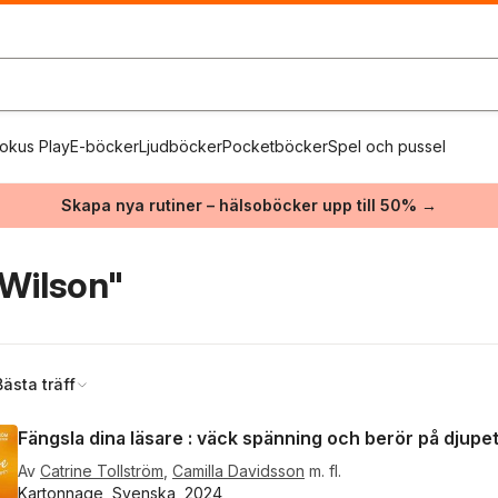
okus Play
E-böcker
Ljudböcker
Pocketböcker
Spel och pussel
Skapa nya rutiner – hälsoböcker upp till 50% →
Wilson"
Bästa träff
Fängsla dina läsare : väck spänning och berör på djupe
Av
Catrine Tollström
,
Camilla Davidsson
m. fl.
Kartonnage, Svenska, 2024