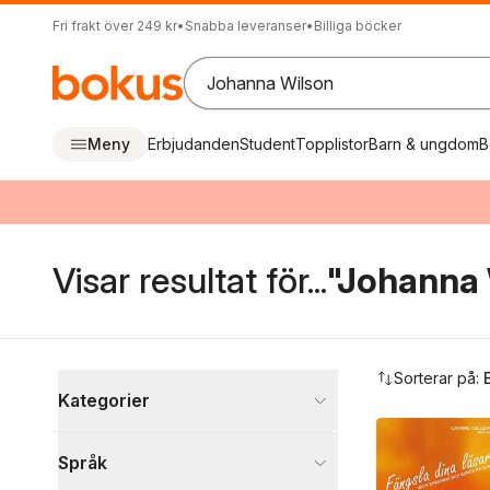
Fri frakt över 249 kr
•
Snabba leveranser
•
Billiga böcker
Meny
Erbjudanden
Student
Topplistor
Barn & ungdom
B
Visar resultat för...
"Johanna 
Hoppa över filtreringsmeny
Sorterar på:
Kategorier
Böcker
Språk
Språk och ordböcker
1