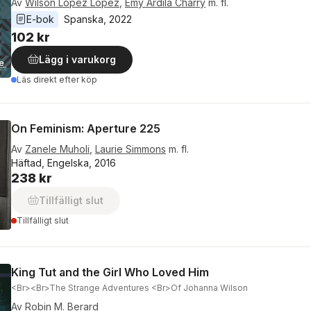
Av
Wilson Lopez Lopez
,
Emy Ardila Charry
m. fl.
E-bok
Spanska
, 
2022
102 kr
Lägg i varukorg
Läs direkt efter köp
On Feminism: Aperture 225
Av
Zanele Muholi
,
Laurie Simmons
m. fl.
Häftad, Engelska, 2016
238 kr
Tillfälligt slut
Tillfälligt slut
King Tut and the Girl Who Loved Him
<Br><Br>The Strange Adventures <Br>Of Johanna Wilson
Av
Robin M. Berard