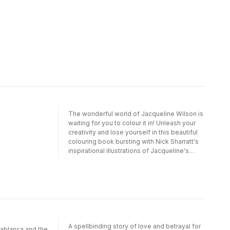
The wonderful world of Jacqueline Wilson is
waiting for you to colour it in! Unleash your
creativity and lose yourself in this beautiful
colouring book bursting with Nick Sharratt's
inspirational illustrations of Jacqueline's
larger-than-life characters. This is the
perfect gift for any Jacqueline Wilson fan.
A spellbinding story of love and betrayal for
sablanca and the