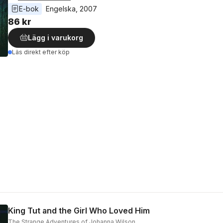
E-bok
Engelska
, 
2007
86 kr
Lägg i varukorg
Läs direkt efter köp
King Tut and the Girl Who Loved Him
The Strange Adventures of Johanna Wilson