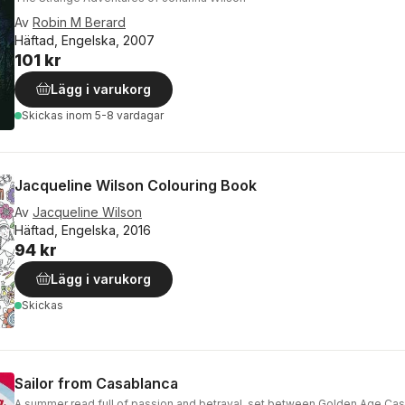
Av
Robin M Berard
Häftad, Engelska, 2007
101 kr
Lägg i varukorg
Skickas
inom 5-8 vardagar
Jacqueline Wilson Colouring Book
Av
Jacqueline Wilson
Häftad, Engelska, 2016
94 kr
Lägg i varukorg
Skickas
Sailor from Casablanca
A summer read full of passion and betrayal, set between Golden Age Ca